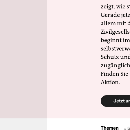
zeigt, wie
Gerade jet
allem mit d
Zivilgesell
beginnt im
selbstverw
Schutz und 
zugänglich
Finden Sie
Aktion.
Jetzt u
Themen
#IS