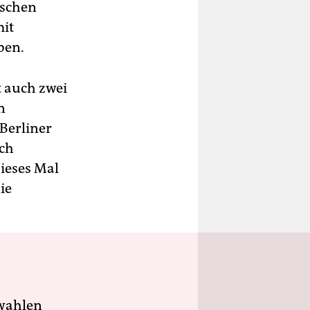
ischen
mit
ben.
t auch zwei
n
Berliner
ach
ieses Mal
ie
wahlen