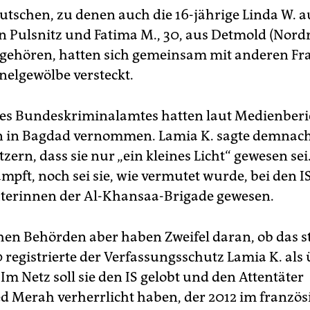
eutschen, zu denen auch die 16-jährige Linda W. 
n Pulsnitz und Fatima M., 30, aus Detmold (Nord
 gehören, hatten sich gemeinsam mit anderen Fr
elgewölbe versteckt.
des Bundeskriminalamtes hatten laut Medienberi
n in Bagdad vernommen. Lamia K. sagte demnac
zern, dass sie nur „ein kleines Licht“ gewesen sei
pft, noch sei sie, wie vermutet wurde, bei den I
terinnen der Al-Khansaa-Brigade gewesen.
hen Behörden aber haben Zweifel daran, ob das 
 registrierte der Verfassungsschutz Lamia K. als
 Im Netz soll sie den IS gelobt und den Attentäter
erah verherrlicht haben, der 2012 im französ