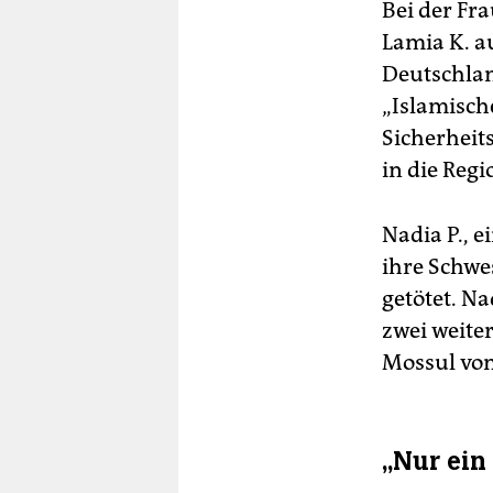
Bei der Fr
Lamia K. a
Deutschland
„Islamisch
Sicherheit
in die Reg
Nadia P., e
ihre Schwe
getötet. Na
zwei weite
Mossul von
„Nur ein 