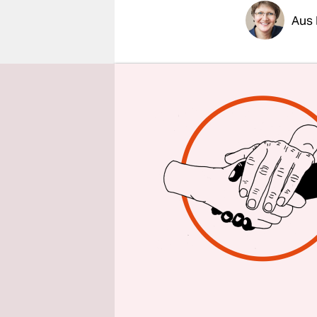
epaper login
Aus 
Offiziell, 
Behörden ü
Kulissen he
Hauptstadt
Gericht de
zum Tode ve
noch angef
dringen, d
Nach Medie
irakischen
gebracht. 