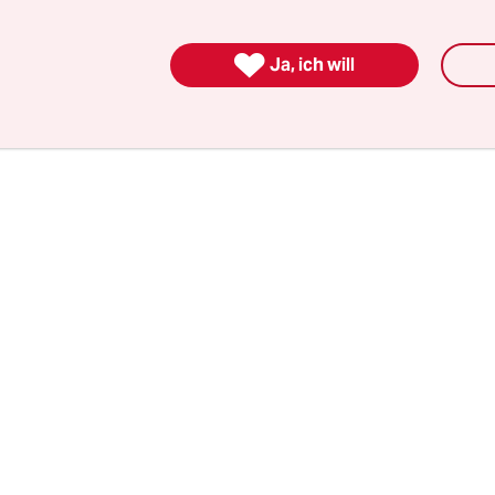
werden grundsätzlich konsularisch betreut. Die T
Bundesregierung generell ab.

Ja, ich will