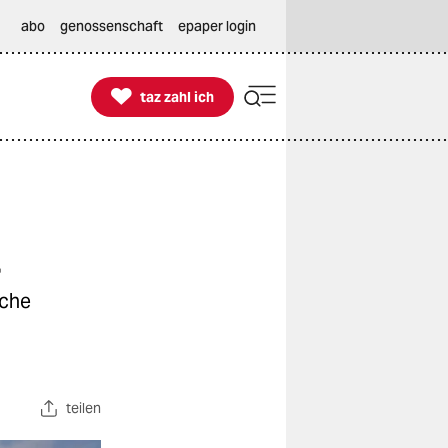
abo
genossenschaft
epaper login

taz zahl ich
taz zahl ich
t
sche
teilen