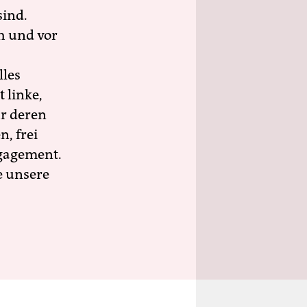
sind.
h und vor
lles
 linke,
ür deren
n, frei
ngagement.
e unsere