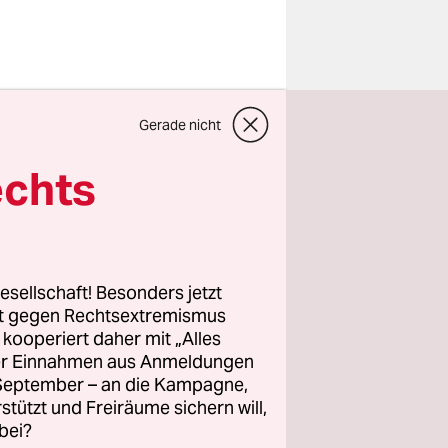
 deutschen
Gerade nicht
r den
akischen
echts
ch laut
ossen hat,
n aber
darauf
esellschaft! Besonders jetzt
rt gegen Rechtsextremismus
z kooperiert daher mit „Alles
ller Einnahmen aus Anmeldungen
dad im
. September – an die Kampagne,
 Ausdruck
rstützt und Freiräume sichern will,
n Haft
bei?