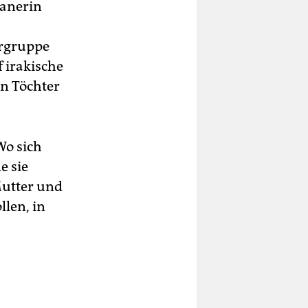
kanerin
orgruppe
 irakische
en Töchter
Wo sich
e sie
Mutter und
llen, in