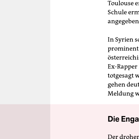
Toulouse e
Schule erm
angegeben 
In Syrien 
prominente
österreic
Ex-Rapper 
totgesagt 
gehen deut
Meldung wi
Die Enga
Der drohe