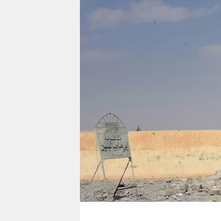
berlin
nord
wahrheit
verlag
verlag
veranstaltungen
shop
fragen & hilfe
unterstützen
abo
genossenschaft