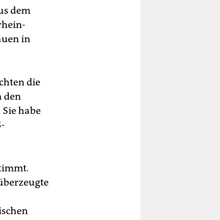
aus dem
rhein-
auen in
chten die
h den
. Sie habe
S-
stimmt.
 überzeugte
ischen