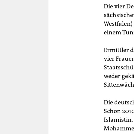
Die vier D
sächsische
Westfalen)
einem Tunn
Ermittler 
vier Fraue
Staatsschüt
weder gekäm
Sittenwäch
Die deutsc
Schon 2010
Islamistin.
Mohammed M