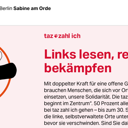
Berlin
Sabine am Orde
so heißt es im Auswärtigen Amt, habe der Irak die
taz
zahl ich

ber das Urteil noch nicht informiert. Doch hinte
rrscht rege Betriebsamkeit. Ein Gericht in der ir
Links lesen, r
 Bagdad hat am Donnerstag eine Deutsche, die si
bekämpfen
r Terrororganisation „Islamischer Staat“ angeschl
rurteilt. Sie soll erhängt werden. Das Urteil kan
ochten werden. Die deutschen Behörden wollen 
Mit doppelter Kraft für eine offene G
ass es in eine Gefängnisstrafe umgewandelt wird.
brauchen Menschen, die sich vor O
einsetzen, unsere Solidarität. Die ta
beginnt im Zentrum“. 50 Prozent a
nberichten hat der deutsche Botschafter in Bag
bei taz zahl ich gehen – bis zum 30
 Außenministeriums seinen Protest bereits zum
die linke, selbstverwaltete Orte unte
Deutsche Staatsangehörige, die sich im Ausland i
bevor sie verschwinden. Sind Sie da