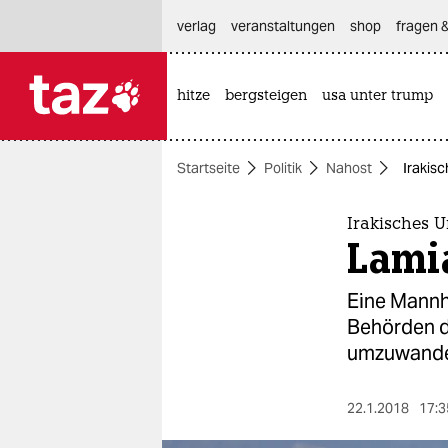
hautnavigation anspringen
hauptinhalt anspringen
footer anspringen
verlag
veranstaltungen
shop
fragen &
hitze
bergsteigen
usa unter trump

taz zahl ich
taz zahl ich
Startseite
Politik
Nahost
Irakisc
themen
politik
Irakisches U
Lamia
öko
Eine Mannhe
gesellschaft
Behörden dr
umzuwande
kultur
sport
22.1.2018
17:3