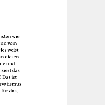
isten wie
dann vom
les weist
an diesen
nne und
siert das
 Das ist
ervatismus
für das,