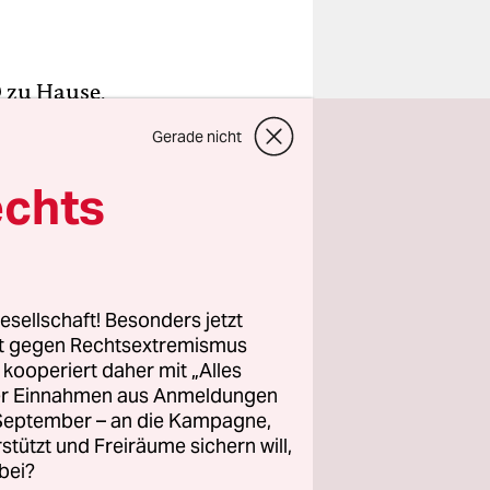
D zu Hause,
an ihre
Gerade nicht
n. Die
echts
erkels ein
n
ade als
esellschaft! Besonders jetzt
rt gegen Rechtsextremismus
z kooperiert daher mit „Alles
t, die sich
ller Einnahmen aus Anmeldungen
gerliche
. September – an die Kampagne,
ufenden
rstützt und Freiräume sichern will,
bei?
 ein