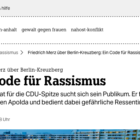
 hilfe
n-anhalt
gewalt gegen frauen
nahost-konflikt
assismus
Friedrich Merz über Berlin-Kreuzberg: Ein Code für Rass
rz über Berlin-Kreuzberg
ode für Rassismus
t für die CDU-Spitze sucht sich sein Publikum. Er 
hen Apolda und bedient dabei gefährliche Ressent
8 Uhr