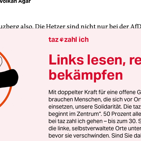
Volkan Ağar
uzberg also. Die Hetzer sind nicht nur bei der Af
 Bürgern hierzulande ja ganz recht wäre, sieht m
taz
zahl ich

as Problem des Rassismus auf den offiziellen
rischen Arm des Rechtsextremismus auszulager
Links lesen, r
en auch in der Partei Helmut Kohls und Angela M
bekämpfen
riedrich Merz, der gerade den mächtigsten Poste
ieser „Volkspartei“ anstrebt
, qualifiziert sich ger
chrohr.
Mit doppelter Kraft für eine offene G
brauchen Menschen, die sich vor O
einsetzen, unsere Solidarität. Die ta
und was ihn für viele Konservative so reizvoll mach
beginnt im Zentrum“. 50 Prozent a
ht als Wutbürger, sondern traditionsbewusste Bür
bei taz zahl ich gehen – bis zum 30
onstriert Merz in den vergangenen Tagen am la
die linke, selbstverwaltete Orte unte
bevor sie verschwinden. Sind Sie da
nd keine Ausrutscher, es ist durchdachtes Kalkül,