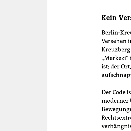
Kein Ve
Berlin-Kre
Versehen in
Kreuzberg 
„Merkezi“ 
ist; der Or
aufschnap
Der Code i
moderner U
Bewegungen,
Rechtsextr
verhängnis