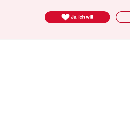
, das Menschen wie er im Zweifelsfall auch auf K
ben spielen, siehe Hanau.

Ja, ich will