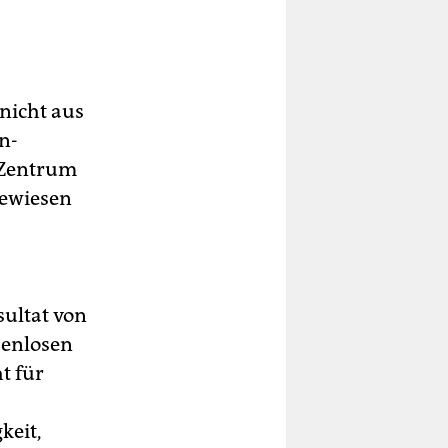
nicht aus
n-
n Zentrum
gewiesen
sultat von
zenlosen
t für
keit,