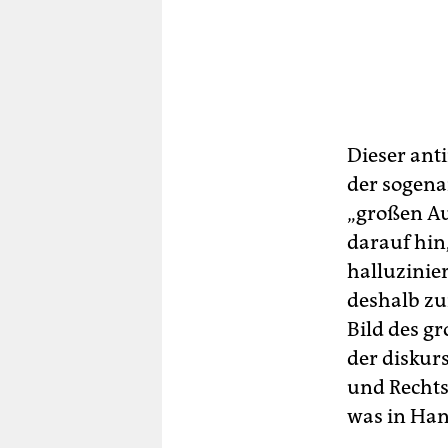
Dieser ant
der sogena
„großen Au
darauf hin
halluzinie
deshalb zu
Bild des g
der diskur
und Rechts
was in Han