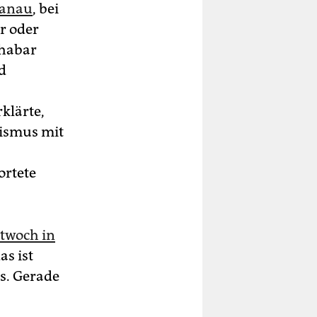
Hanau
, bei
r oder
shabar
d
klärte,
mismus mit
ortete
ttwoch in
as ist
s. Gerade