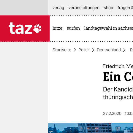
hautnavigation anspringen
hauptinhalt anspringen
footer anspringen
verlag
veranstaltungen
shop
fragen &
hitze
surfen
landtagswahl in sachse

taz zahl ich
taz zahl ich
Startseite
Politik
Deutschland
R
themen
politik
Friedrich Me
Ein C
öko
Der Kandida
gesellschaft
thüringisc
kultur
27.2.2020
13:0
sport