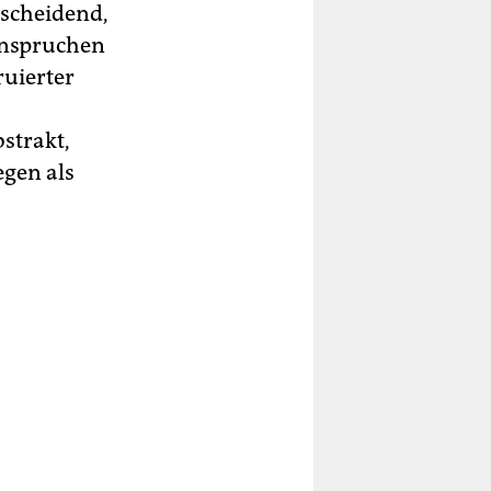
tscheidend,
eanspruchen
ruierter
strakt,
egen als