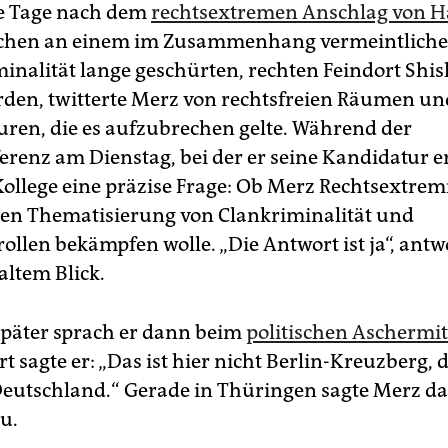
e Tage nach dem
rechtsextremen Anschlag von 
hen an einem im Zusammenhang vermeintliche
minalität lange geschürten, rechten Feindort Shi
rden, twitterte Merz von rechtsfreien Räumen un
uren, die es aufzubrechen gelte. Während der
erenz am Dienstag, bei der er seine Kandidatur er
n Kollege eine präzise Frage: Ob Merz Rechtsextre
ren Thematisierung von Clankriminalität und
ollen bekämpfen wolle. „Die Antwort ist ja“, antw
altem Blick.
später sprach er dann beim
politischen Aschermi
rt sagte er: „Das ist hier nicht Berlin-Kreuzberg, d
Deutschland.“ Gerade in Thüringen sagte Merz da
u.