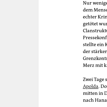
Nur wenig
dem Mensc
echter Kri
getötet wu
Clanstrukt
Pressekonf
stellte ei
der stärke
Grenzkontr
Merz mit k
Zwei Tage 
Apolda
. Do
mitten in 
nach Hana