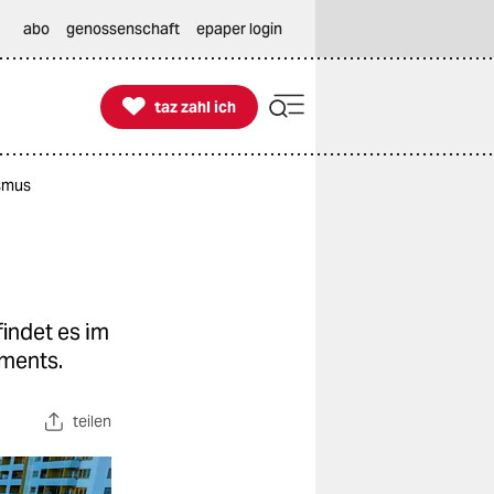
abo
genossenschaft
epaper login

taz zahl ich
taz zahl ich
ismus
findet es im
iments.
teilen