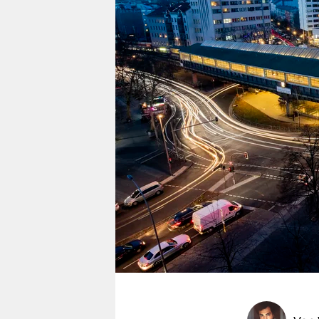
berlin
nord
wahrheit
verlag
verlag
veranstaltungen
shop
fragen & hilfe
unterstützen
abo
genossenschaft