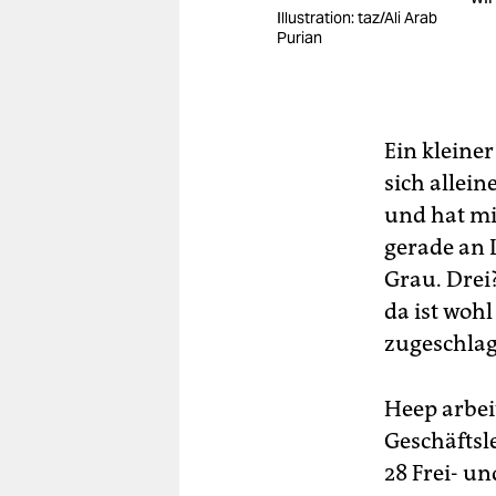
Illustration: taz/Ali Arab
Purian
Ein kleine
sich allein
und hat mi
gerade an L
Grau. Drei?
da ist wohl
zugeschlag
Heep arbeit
Geschäftsl
28 Frei- u