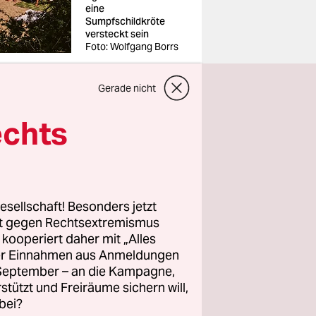
eine
Sumpfschildkröte
versteckt sein
Foto: Wolfgang Borrs
Gerade nicht
echts
m
Strandbad
 das Tier
che
esellschaft! Besonders jetzt
in einem
rt gegen Rechtsextremismus
z kooperiert daher mit „Alles
ässt sich
ller Einnahmen aus Anmeldungen
viele
. September – an die Kampagne,
rstützt und Freiräume sichern will,
des Monats
bei?