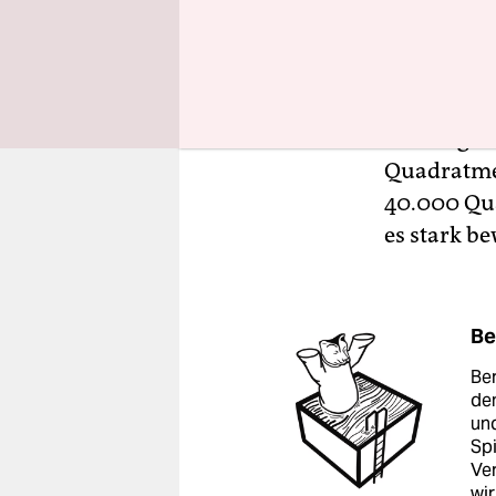
aufmuntern
Der See is
Das tradit
Rehberge –
Quadratmet
40.000 Qua
es stark be
Be
Ber
de
un
Spi
Ver
wir