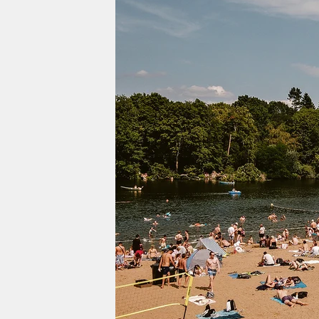
berlin
nord
wahrheit
verlag
verlag
veranstaltungen
shop
fragen & hilfe
unterstützen
abo
genossenschaft