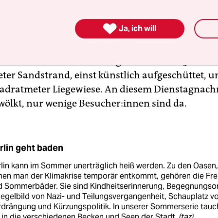
de Botschaften: „Nicht ganz heiß heute – aber wi
t offen, das Wasser herrlich. Komm vorbei & genie

Ja, ich will
ionelle Strandbad am West­ufer des Plötzensees i
 einem Landschaftsschutzgebiet – bietet 15.000
er Sandstrand, einst künstlich aufgeschüttet, 
dratmeter Liegewiese. An diesem Dienstagnachm
wölkt, nur wenige Be­su­che­r:in­nen sind da.
rlin geht baden
lin kann im Sommer unerträglich heiß werden. Zu den Oasen,
nen man der Klimakrise temporär entkommt, gehören die Fre
d Sommerbäder. Sie sind Kindheitserinnerung, Begegnungsor
egelbild von Nazi- und Teilungsvergangenheit, Schauplatz v
drängung und Kürzungspolitik. In unserer Sommer­serie tau
 in die verschiedenen Becken und Seen der Stadt.
(taz)