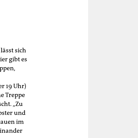
lässt sich
er gibt es
uppen,
r 19 Uhr)
ne Treppe
cht. „Zu
pster und
Frauen im
einander