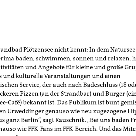
randbad Plötzensee nicht kennt: In dem Natursee 
prima baden, schwimmen, sonnen und relaxen, hi
Aktivitäten und Angebote für kleine und große Gr
s und kulturelle Veranstaltungen und einen
schen Service, der auch nach Badeschluss (18 ode
leckeren Pizzen (an der Strandbar) und Burger (ei
ee-Café) bekannt ist. Das Publikum ist bunt gemis
n Ur­weddinger genauso wie neu zugezogene Hi
us ganz Berlin“, sagt Rauschnik. „Bei uns baden 
nauso wie FFK-Fans im FFK-Bereich. Und das Mit