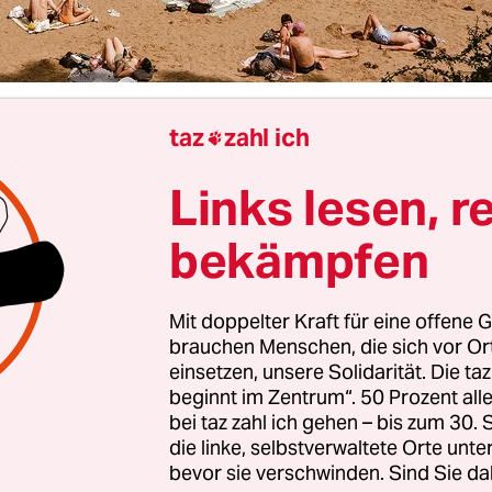
taz
zahl ich

Berlintaz
Andreas Hergeth
Links lesen, r
bekämpfen
kröte braucht einen Namen und die Badegäste i
sollen darüber entscheiden – schließlich hat sich
Zuhause gesucht. Es dürfte sich um eine Europäis
Mit doppelter Kraft für eine offene G
dkröte handeln. Sie ist flott unterwegs, wie man 
brauchen Menschen, die sich vor O
einsetzen, unsere Solidarität. Die ta
n kann. Mit so einem tierischen Sympathieträger l
beginnt im Zentrum“. 50 Prozent a
ram gut punkten. Dort finden sich natürlich auch 
bei taz zahl ich gehen – bis zum 30
 Fotos von See und Strand, von Himmel und
die linke, selbstverwaltete Orte unte
assen. Und in den kühlen Junitagen zu Anfang 
bevor sie verschwinden. Sind Sie da