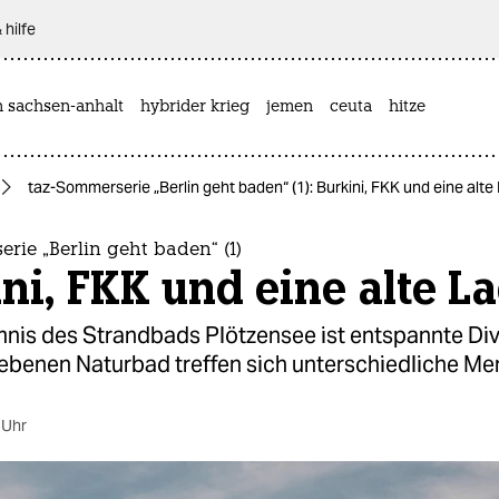
 hilfe
n sachsen-anhalt
hybrider krieg
jemen
ceuta
hitze
taz-Sommerserie „Berlin geht baden“ (1): Burkini, FKK und eine alte
rie „Berlin geht baden“ (1)
ni, FKK und eine alte L
nis des Strandbads Plötzensee ist entspannte Dive
iebenen Naturbad treffen sich unterschiedliche M
 Uhr