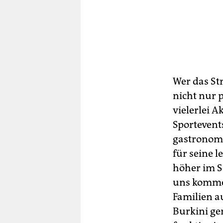
Wer das St
nicht nur 
vielerlei 
Sportevent
gastronomi
für seine 
höher im S
uns komme
Familien a
Burkini ge