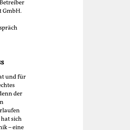
 Betreiber
ent GmbH.
espräch
ss
at und für
echtes
 denn der
nn
rlaufen
hat sich
ik – eine