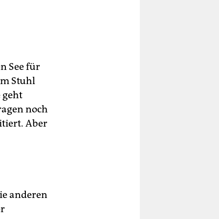
n See für
em Stuhl
 geht
tragen noch
itiert. Aber
die anderen
er