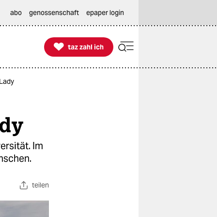
abo
genossenschaft
epaper login

taz zahl ich
taz zahl ich
 Lady
ady
rsität. Im
enschen.
teilen