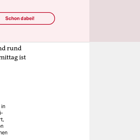
r sind da!
ß den Tag!“
Schon dabei!
m Volkspark
und rund
ittag ist
 in
i-
t,
on
chen