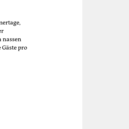
mertage,
er
h nassen
 Gäste pro