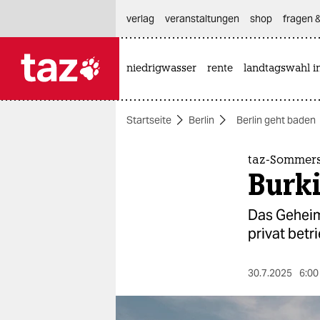
hautnavigation anspringen
hauptinhalt anspringen
footer anspringen
verlag
veranstaltungen
shop
fragen &
niedrigwasser
rente
landtagswahl i

taz zahl ich
taz zahl ich
Startseite
Berlin
Berlin geht baden
themen
politik
taz-Sommerse
Burki
öko
Das Geheim
gesellschaft
privat betr
kultur
30.7.2025
6:00
sport