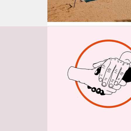
epaper login
Aus 
Die Schild
Plötzensee
dort sein 
Sumpfschil
Video sehe
auf Instag
wunderbare
Menschenm