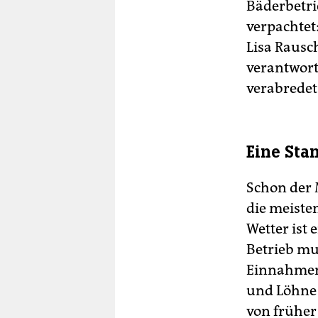
Bäderbetrie
verpachtet:
Lisa Rausch
verantwortl
verabredet
Eine Sta
Schon der 
die meiste
Wetter ist 
Betrieb mu
Einnahmen 
und Löhne 
von früher