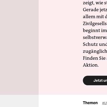
zeigt, wie
Gerade jet
allem mit d
Zivilgesell
beginnt im
selbstverw
Schutz und 
zugänglich
Finden Sie
Aktion.
Jetzt u
Themen
#U