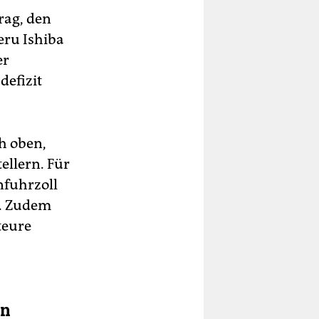
rag, den
eru Ishiba
er
defizit
h oben,
ellern. Für
nfuhrzoll
t. Zudem
teure
en