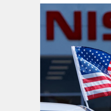
berlin
nord
wahrheit
verlag
verlag
veranstaltungen
shop
fragen & hilfe
unterstützen
abo
genossenschaft