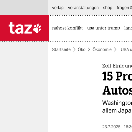
hautnavigation anspringen
hauptinhalt anspringen
footer anspringen
verlag
veranstaltungen
shop
fragen &
nahost-konflikt
usa unter trump
lan

taz zahl ich
taz zahl ich
Startseite
Öko
Ökonomie
USA u
themen
politik
Zoll-Einigu
15 Pr
öko
Auto
gesellschaft
Washington
kultur
allem Japa
sport
23.7.2025
16:3