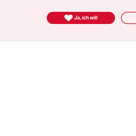
erhandlungsführer für Zölle, Ryosei Akazawa, i

wa selbst schrieb auf X: „Auftrag erfüllt“.
Ja, ich will