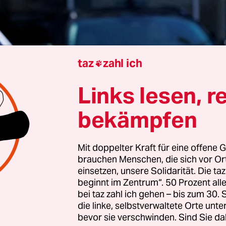
taz
zahl ich

Links lesen, r
Tokio
Martin Fritz
bekämpfen
d Japan haben sich am Dienstag in Washington
Mit doppelter Kraft für eine offene G
nd über ein Handelsabkommen verständigt. Künf
brauchen Menschen, die sich vor O
iszoll von 15 Prozent auf alle Warenimporte aus J
einsetzen, unsere Solidarität. Die ta
te US-Präsident Donald Trump angekündigt, den 
beginnt im Zentrum“. 50 Prozent a
bei taz zahl ich gehen – bis zum 30
zum 1. August auf 25 Prozent zu erhöhen.
die linke, selbstverwaltete Orte unte
bevor sie verschwinden. Sind Sie da
ven“ Deal
verkündete er nach einem Treffen mit 