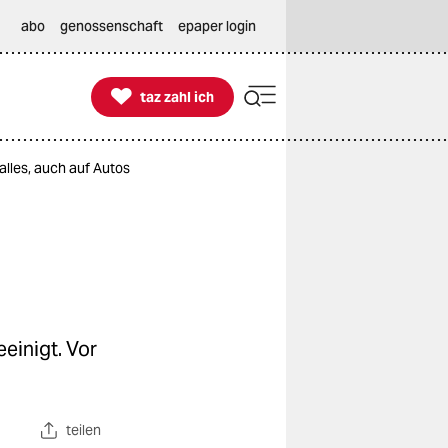
abo
genossenschaft
epaper login

taz zahl ich
taz zahl ich
alles, auch auf Autos
einigt. Vor
teilen