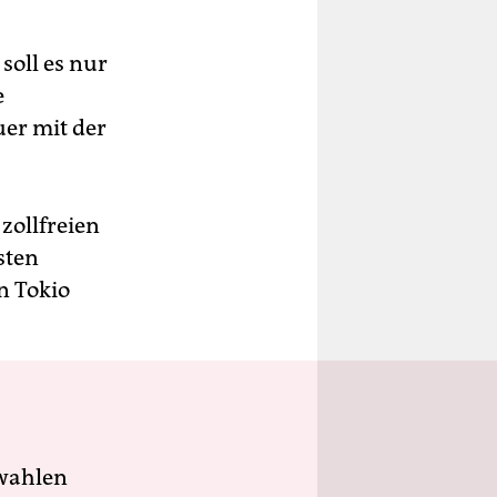
o soll es nur
e
uer mit der
zollfreien
sten
n Tokio
wahlen