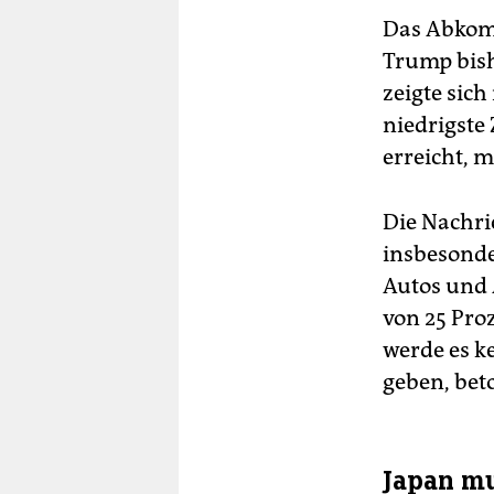
Das Abkomm
Trump bish
zeigte sic
niedrigste
erreicht, 
Die Nachri
insbesonde
Autos und A
von 25 Pro
werde es k
geben, beto
Japan mu