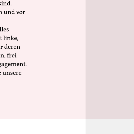
sind.
h und vor
lles
 linke,
ür deren
n, frei
ngagement.
e unsere