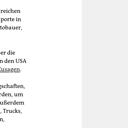
treichen
xporte in
tobauer,
er die
in den USA
 Zusagen
.
schaften,
erden, um
 Außerdem
 Trucks,
n,