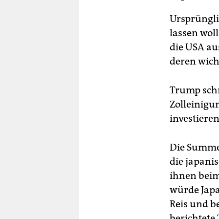
Ursprüngli
lassen woll
die USA au
deren wich
Trump schr
Zolleinigu
investieren
Die Summe 
die japani
ihnen beim
würde Japa
Reis und b
berichtete