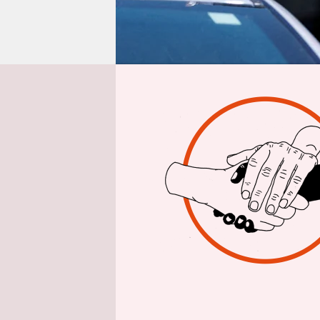
epaper login
Aus 
Die USA un
überrasche
ein US-Bas
Bisher hat
für Japan 
Den
„massi