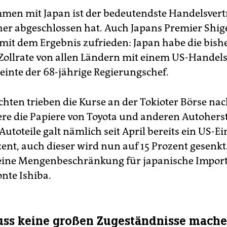
en mit Japan ist der bedeutendste Handelsvert
er abgeschlossen hat. Auch Japans Premier Shig
h mit dem Ergebnis zufrieden: Japan habe die bish
 Zollrate von allen Ländern mit einem US-Handels
meinte der 68-jährige Regierungschef.
chten trieben die Kurse an der Tokioter Börse nac
re die Papiere von Toyota und anderen Autoherst
utoteile galt nämlich seit April bereits ein US-Ei
zent, auch dieser wird nun auf 15 Prozent gesenk
eine Mengenbeschränkung für japanische Impor
nte Ishiba.
ss keine großen Zugeständnisse mach