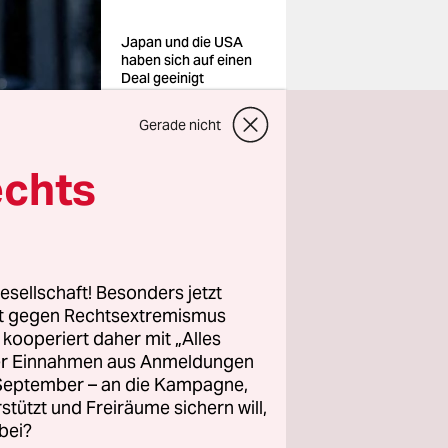
Japan und die USA
haben sich auf einen
Deal geeinigt
Foto: Mike
Blake/Reuters
Gerade nicht
echts
esellschaft! Besonders jetzt
tig gilt
rt gegen Rechtsextremismus
apan.
z kooperiert daher mit „Alles
Basiszoll
ller Einnahmen aus Anmeldungen
. September – an die Kampagne,
rstützt und Freiräume sichern will,
bei?
Japans