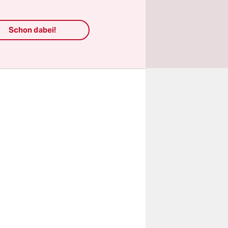
Kumpel,
enjagd“.
Schon dabei!