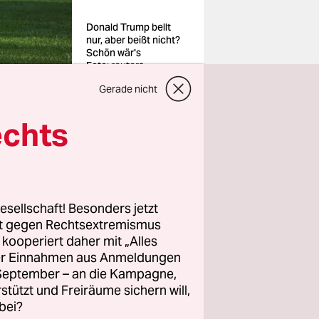
Donald Trump bellt
nur, aber beißt nicht?
Schön wär's
Foto: reuters
Gerade nicht
echts
esellschaft! Besonders jetzt
 als Kanada
rt gegen Rechtsextremismus
ch mickrige
z kooperiert daher mit „Alles
 nicht von
ller Einnahmen aus Anmeldungen
. September – an die Kampagne,
 der US-
rstützt und Freiräume sichern will,
auf Importe
bei?
seinen