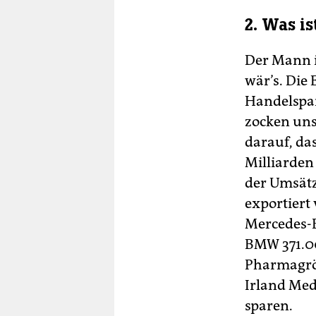
2. Was i
Der Mann i
wär’s. Die 
Handelspar
zocken uns
darauf, da
Milliarden
der Umsätz
exportiert
Mercedes-B
BMW 371.00
Pharmagröße
Irland Med
sparen.