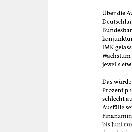
Über die A
Deutschland
Bundesbank
konjunktur
IMK gelass
Wachstum d
jeweils etw
Das würde 
Prozent pl
schlecht a
Ausfälle s
Finanzmini
bis Juni ru