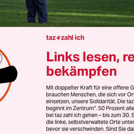
taz
zahl ich

Kai Schöneberg
Links lesen, r
bekämpfen
 Europa ein Handelskrieg mit den USA?
Mit doppelter Kraft für eine offene G
eise. Wie schlimm es kommen kann, zeigte sich,
brauchen Menschen, die sich vor O
auf einmal seine bereits beschlossene und ziemli
einsetzen, unsere Solidarität. Die ta
Umsatzsteuer für Digitalkonzerne stornierte, um
beginnt im Zentrum“. 50 Prozent a
bei taz zahl ich gehen – bis zum 30
mp mit Monsterzöllen belegt zu werden. Oder als
die linke, selbstverwaltete Orte unte
vor einigen Tagen happige
50 Prozent Strafzölle 
bevor sie verschwinden. Sind Sie da
ien erhob
. Die Begründung: Das Verfahren gegen 