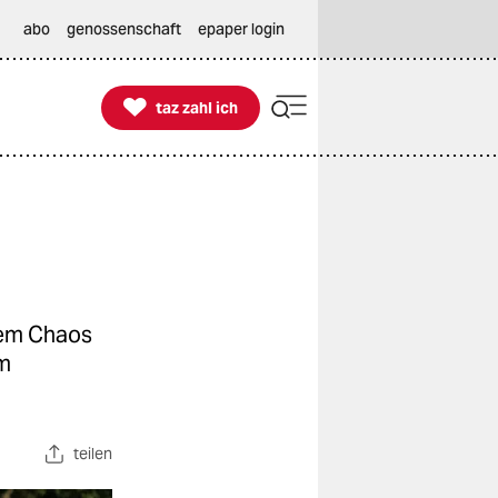
abo
genossenschaft
epaper login

taz zahl ich
taz zahl ich
dem Chaos
im
teilen