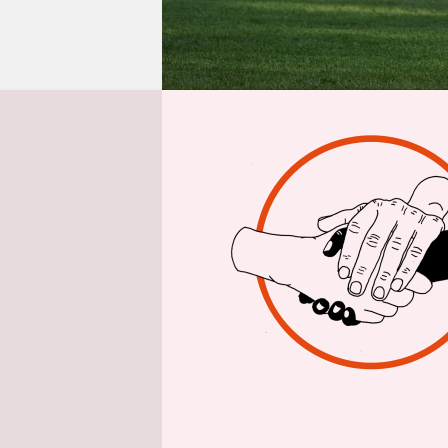
epaper login
Von
1. Droht
Möglicherw
Ende Juni 
3-Prozent-
Donald Tru
Präsident 
aus Brasil