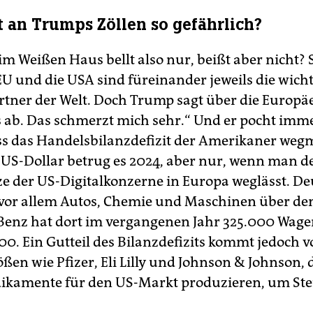
st an Trumps Zöllen so gefährlich?
m Weißen Haus bellt also nur, beißt aber nicht?
EU und die USA sind füreinander jeweils die wich
tner der Welt. Doch Trump sagt über die Europäe
 ab. Das schmerzt mich sehr.“ Und er pocht imm
ss das Handelsbilanzdefizit der Amerikaner wegm
 US-Dollar betrug es 2024, aber nur, wenn man d
e der US-Digitalkonzerne in Europa weglässt. D
 vor allem Autos, Chemie und Maschinen über den
enz hat dort im vergangenen Jahr 325.000 Wagen
0. Ein Gutteil des Bilanzdefizits kommt jedoch v
n wie Pfizer, Eli ­Lilly und Johnson & Johnson, d
ikamente für den US-Markt produzieren, um St