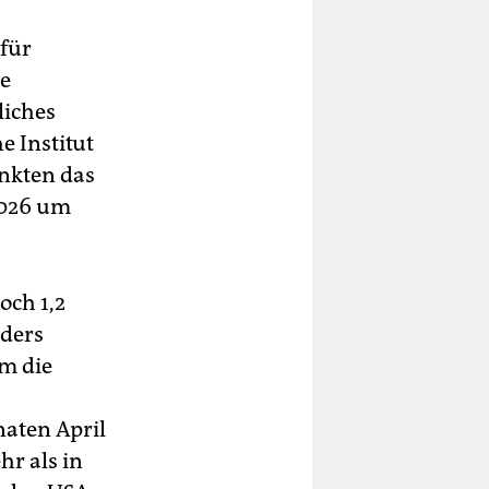
 für
ie
liches
e Institut
enkten das
2026 um
och 1,2
nders
m die
aten April
hr als in