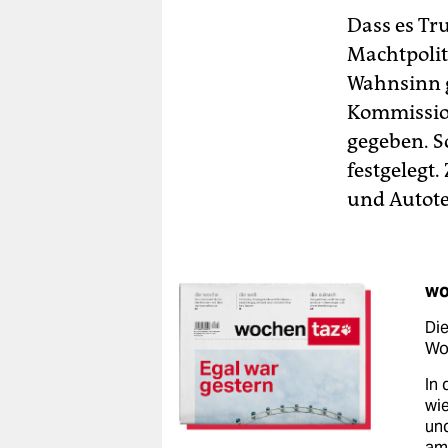
Dass es Tr
Machtpolit
Wahnsinn g
Kommission
gegeben. S
festgelegt
und Autote
wo
Die
Woc
In 
wie
un
am