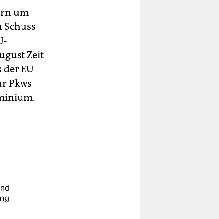
dern um
n Schuss
U-
ugust Zeit
s der EU
ür Pkws
uminium.
und
ung
u