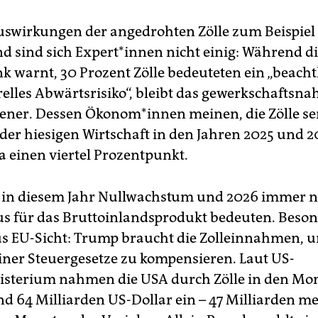
uswirkungen der angedrohten Zölle zum Beispiel
 sind sich Ex­per­t*in­nen nicht einig: Während d
 warnt, 30 Prozent Zölle bedeuteten ein „beacht
elles Abwärtsrisiko“, bleibt das gewerkschaftsnah
ener. Dessen Öko­nom*in­nen meinen, die Zölle s
er hiesigen Wirtschaft in den Jahren 2025 und 
a einen viertel Prozentpunkt.
in diesem Jahr Nullwachstum und 2026 immer n
us für das Bruttoinlandsprodukt bedeuten. Beso
us EU-Sicht: Trump braucht die Zolleinnahmen, u
einer Steuergesetze zu kompensieren. Laut US-
sterium nahmen die USA durch Zölle in den Mon
nd 64 Milliarden US-Dollar ein – 47 Milliarden me