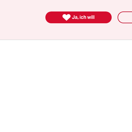
er durchgeknallten und ähnlich rechtslastigen 

Ex-Präsidenten Jair ­Bolsonaro, gleiche einer „Hex
Ja, ich will