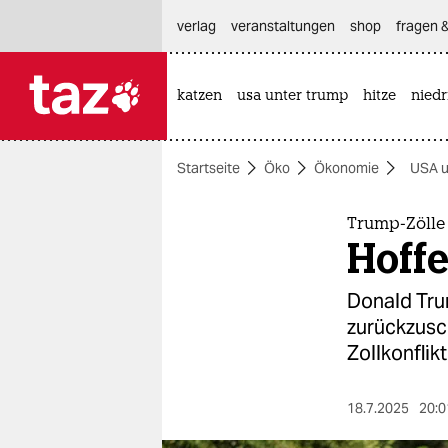
hautnavigation anspringen
hauptinhalt anspringen
footer anspringen
verlag
veranstaltungen
shop
fragen &
katzen
usa unter trump
hitze
nied

taz zahl ich
taz zahl ich
Startseite
Öko
Ökonomie
USA u
themen
politik
Trump-Zölle
Hoffe
öko
Donald Tru
gesellschaft
zurückzusc
Zollkonflikt
kultur
sport
18.7.2025
20:0