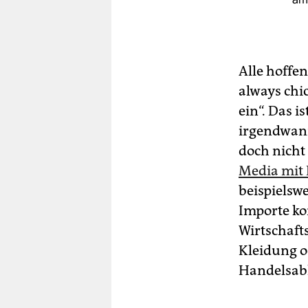
Alle hoffe
always chi
ein“. Das i
irgendwann
doch nicht
Media mit 
beispielsw
Importe ko
Wirtschaft
Kleidung o
Handelsab