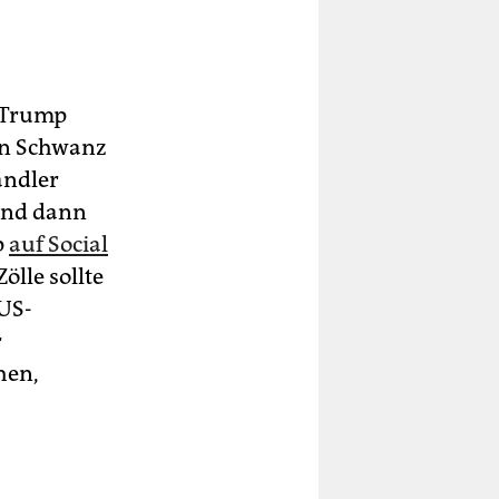
 „Trump
en Schwanz
ändler
 und dann
p
auf ­Social
Zölle sollte
 US-
r
hen,