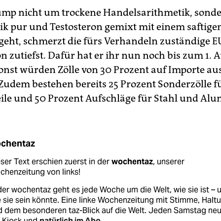
ump nicht um trockene Handels­arithmetik, son
ik pur und Testosteron gemixt mit einem saftige
eht, schmerzt die fürs Verhandeln zuständige E
 zutiefst. Dafür hat er ihr nun noch bis zum 1. A
onst würden Zölle von 30 Prozent auf Importe au
. Zudem bestehen bereits 25 Prozent Sonderzölle f
ile und 50 Prozent Aufschläge für Stahl und Al
chentaz
ser Text erschien zuerst in der
wochentaz
, unserer
henzeitung von links!
der wochentaz geht es jede Woche um die Welt, wie sie ist – 
 sie sein könnte. Eine linke Wochenzeitung mit Stimme, Halt
d dem besonderen taz-Blick auf die Welt. Jeden Samstag ne
 Kiosk und
natürlich im Abo
.