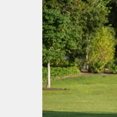
berlin
nord
wahrheit
verlag
verlag
veranstaltungen
shop
fragen & hilfe
unterstützen
abo
genossenschaft