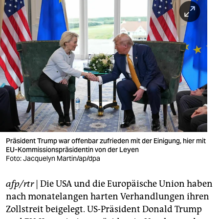
berlin
nord
wahrheit
verlag
verlag
veranstaltungen
shop
Präsident Trump war offenbar zufrieden mit der Einigung, hier mit
fragen & hilfe
EU-Kommissionspräsidentin von der Leyen
Foto: Jacquelyn Martin/ap/dpa
unterstützen
abo
afp/rtr
| Die USA und die Europäische Union haben
nach monatelangen harten Verhandlungen ihren
genossenschaft
Zollstreit beigelegt. US-Präsident Donald Trump