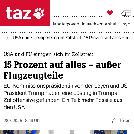

taz zahl ich
niedrigwasser
rente
landtagswahl in sachsen-anhalt
hybri

taz zahl ich
mp
USA und EU einigen sich im Zollstreit: 15 Prozent auf alles – auß
taz zahl ich
themen
USA und EU einigen sich im Zollstreit
15 Prozent auf alles – außer
politik
Flugzeugteile
öko
EU-Kommissionspräsidentin von der Leyen und US-
Präsident Trump haben eine Lösung in Trumps
gesellschaft
Zolloffensive gefunden. Ein Teil: mehr Fossile aus
den USA.
kultur
sport
28.7.2025
8:49 Uhr
teilen