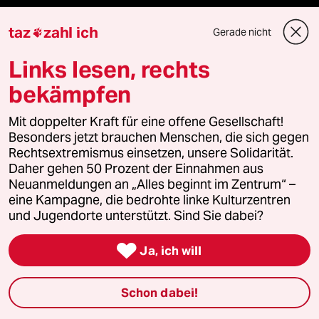
taz Archiv
taz
zahl ich
Gerade nicht

Links lesen, rechts
Mehr taz Angebote
bekämpfen
Mit doppelter Kraft für eine offene Gesellschaft!
Reisen
Besonders jetzt brauchen Menschen, die sich gegen
Rechtsextremismus einsetzen, unsere Solidarität.
Kantine
Daher gehen 50 Prozent der Einnahmen aus
Neuanmeldungen an „Alles beginnt im Zentrum“ –
eine Kampagne, die bedrohte linke Kulturzentren
Shop
und Jugendorte unterstützt. Sind Sie dabei?
Anzeigen

Ja, ich will
Schon dabei!
Fragen & Hilfe