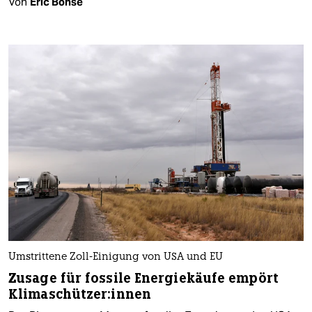
Von
Eric Bonse
Umstrittene Zoll-Einigung von USA und EU
Zusage für fossile Energiekäufe empört
Kli­ma­schüt­ze­r:in­nen