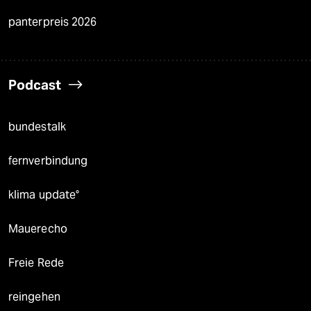
panterpreis 2026
Podcast
bundestalk
fernverbindung
klima update°
Mauerecho
Freie Rede
reingehen