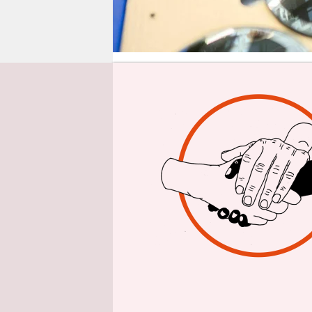
epaper login
dpa
|
Der 
Gewinneinb
Wolfsburger
Jahr zuvor
Abschneide
Audi – und 
Allein 1,2 
USA. Auf Au
ließ dort 
nannte zud