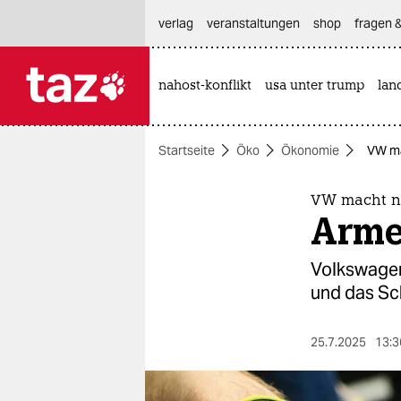
hautnavigation anspringen
hauptinhalt anspringen
footer anspringen
verlag
veranstaltungen
shop
fragen &
nahost-konflikt
usa unter trump
lan

taz zahl ich
taz zahl ich
Startseite
Öko
Ökonomie
VW ma
themen
politik
VW macht nu
Arme
öko
Volkswagen
gesellschaft
und das Sc
kultur
25.7.2025
13:3
sport