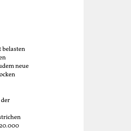
t belasten
len
 zudem neue
tocken
 der
strichen
 20.000