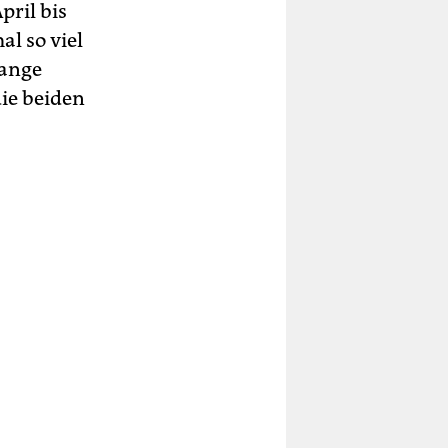
ril bis
al so viel
lange
ie beiden