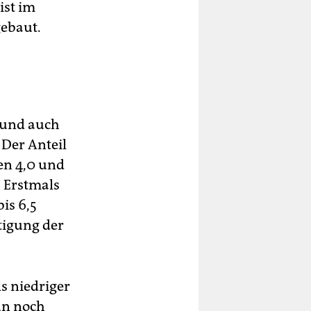
ist im
gebaut.
 und auch
Der Anteil
en 4,0 und
. Erstmals
is 6,5
tigung der
s niedriger
nun noch