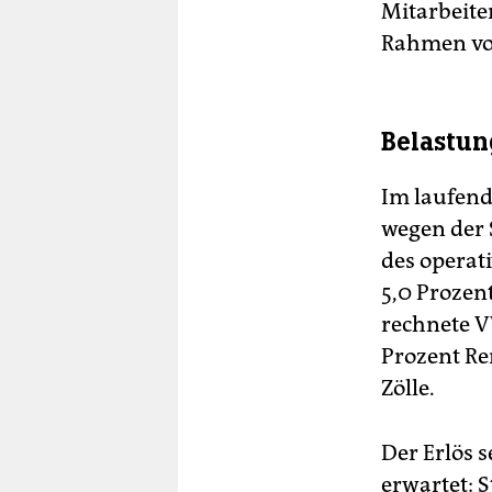
Mitarbeite
Rahmen von
Belastun
Im laufend
wegen der 
des operat
5,0 Prozen
rechnete VW
Prozent Re
Zölle.
Der Erlös 
erwartet: S