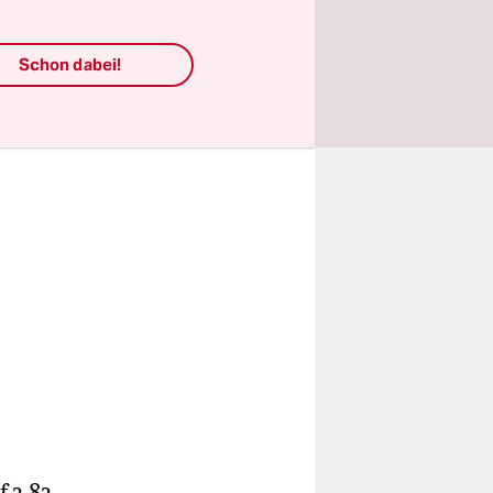
 verdiente
Schon dabei!
 3,83