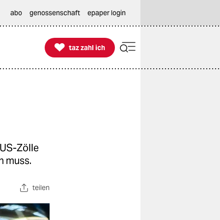
abo
genossenschaft
epaper login

taz zahl ich
taz zahl ich
 US-Zölle
n muss.
teilen