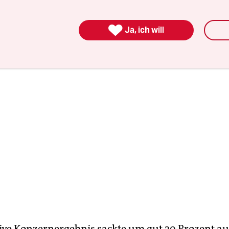
nschwächeren Elektroautos als Grund. In China
n zudem erneut deutlich weniger.

Ja, ich will
ive Konzernergebnis sackte um gut 29 Prozent auf