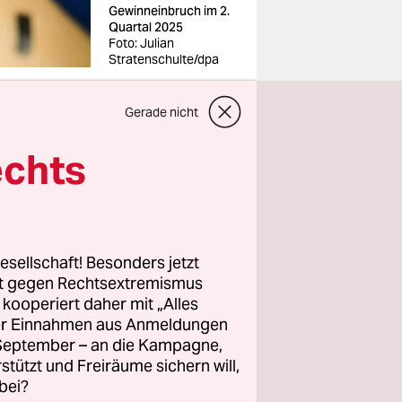
Gewinneinbruch im 2.
Quartal 2025
Foto: Julian
Stratenschulte/dpa
Gerade nicht
chen
echts
 als ein
 schlechte
che und
esellschaft! Besonders jetzt
rt gegen Rechtsextremismus
ölle in den
z kooperiert daher mit „Alles
ller Einnahmen aus Anmeldungen
ben. Das
. September – an die Kampagne,
ent. VW
rstützt und Freiräume sichern will,
Lauf der
bei?