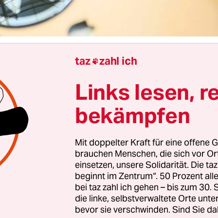
taz
zahl ich

VW-Konzern
hat im zweiten Quartal einen deutli
ruch verzeichnet. Nach Steuern verdienten die
Links lesen, r
 mit 2,29 Milliarden Euro gut ein Drittel weniger
, wie sie mitteilten. Grund war unter anderem das
bekämpfen
n im Tagesgeschäft bei den teuren Marken Pors
die Zölle in den USA.
Mit doppelter Kraft für eine offene G
brauchen Menschen, die sich vor O
Milliarden Euro kosteten den Konzern die Einfuhrz
einsetzen, unsere Solidarität. Die ta
beginnt im Zentrum“. 50 Prozent a
tos werden dort seit April 27,5 Prozent Zoll erho
bei taz zahl ich gehen – bis zum 30
auch die Verkaufszahlen einbrechen – um 16 Proz
die linke, selbstverwaltete Orte unte
em hohe Umbaukosten sowie den derzeit guten 
bevor sie verschwinden. Sind Sie da