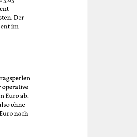
zent
sten. Der
zent im
tragsperlen
 operative
n Euro ab.
also ohne
 Euro nach