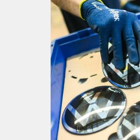
berlin
nord
wahrheit
verlag
verlag
veranstaltungen
shop
fragen & hilfe
unterstützen
abo
genossenschaft