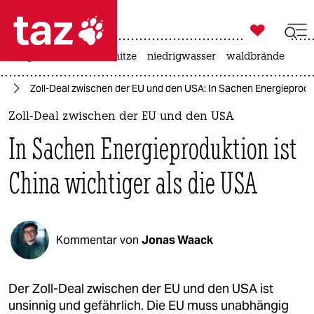

taz zahl ich
krieg in der ukraine
hitze
niedrigwasser
waldbrände

taz zahl ich
mp
Zoll-Deal zwischen der EU und den USA: In Sachen Energieprodukt
taz zahl ich
Zoll-Deal zwischen der EU und den USA
themen
In Sachen Energieproduktion ist
politik
China wichtiger als die USA
öko
gesellschaft
Kommentar von
Jonas Waack
kultur
sport
Der Zoll-Deal zwischen der EU und den USA ist
unsinnig und gefährlich. Die EU muss unabhängig