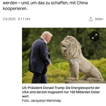
berlin
werden – und, um das zu schaffen, mit China
kooperieren.
nord
2.8.2025
9:11 Uhr
teilen
wahrheit
verlag
verlag
veranstaltungen
shop
fragen & hilfe
unterstützen
US-Präsident Donald Trump: Die Energieexporte der
abo
USA sind derzeit insgesamt nur 166 Milliarden Dollar
wert
genossenschaft
Foto: Jacquelyn Martin/ap