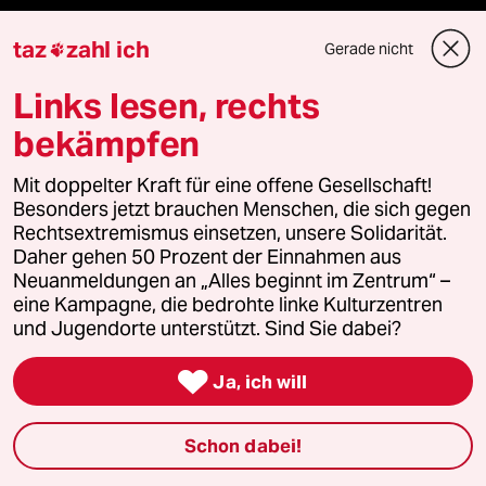
Mauerecho
taz
zahl ich
Gerade nicht

Links lesen, rechts
Freie Rede
bekämpfen
reingehen
Mit doppelter Kraft für eine offene Gesellschaft!
Besonders jetzt brauchen Menschen, die sich gegen
Rechtsextremismus einsetzen, unsere Solidarität.
Newsletter
Daher gehen 50 Prozent der Einnahmen aus
Neuanmeldungen an „Alles beginnt im Zentrum“ –
eine Kampagne, die bedrohte linke Kulturzentren
team zukunft
und Jugendorte unterstützt. Sind Sie dabei?
taz frisch

Ja, ich will
taz zahl ich
Schon dabei!
taz lab Infobrief