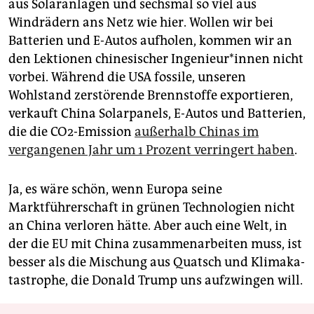
aus Solaranlagen und sechsmal so viel aus
Windrädern ans Netz wie hier. Wollen wir bei
Batterien und E-Autos aufholen, kommen wir an
den Lektionen chinesischer In­ge­nieur*in­nen nicht
vorbei. Während die USA fossile, unseren
Wohlstand zerstörende Brennstoffe exportieren,
verkauft China Solarpanels, E-Autos und Batterien,
die die CO2-Emission
außerhalb Chinas im
vergangenen Jahr um 1 Prozent verringert haben
.
Ja, es wäre schön, wenn Europa seine
Marktführerschaft in grünen Technologien nicht
an China verloren hätte. Aber auch eine Welt, in
der die EU mit China zusammenarbeiten muss, ist
besser als die Mischung aus Quatsch und Kli­ma­ka­
tas­tro­phe, die Donald Trump uns aufzwingen will.