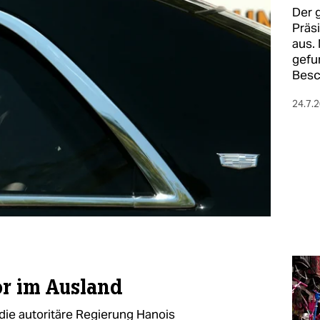
Der 
Präsi
aus.
gefu
Besc
24.7.
or im Ausland
ür die autoritäre Regierung Hanois