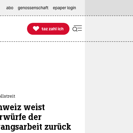
abo
genossenschaft
epaper login

taz zahl ich
taz zahl ich
llstreit
hweiz weist
rwürfe der
angsarbeit zurück