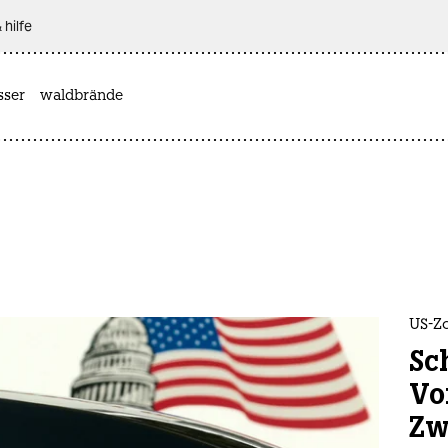
 hilfe
sser
waldbrände
US-Zo
Sc
Vo
Zw