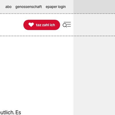
abo
genossenschaft
epaper login

taz zahl ich
taz zahl ich
utlich. Es