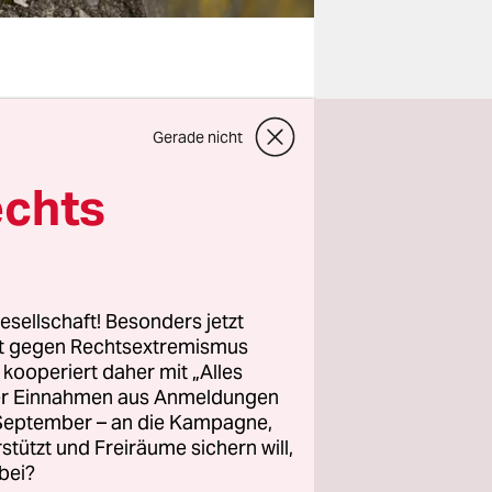
orona hat
Gerade nicht
estehenden
Alte, mit
echts
hte man
 also ein
esellschaft! Besonders jetzt
rt gegen Rechtsextremismus
ch den
z kooperiert daher mit „Alles
 und
ller Einnahmen aus Anmeldungen
er“
. September – an die Kampagne,
rstützt und Freiräume sichern will,
bei?