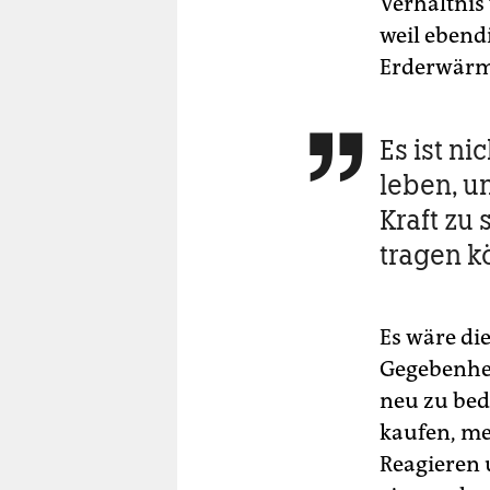
Verhältnis
weil ebendi
Erderwärm
Es ist ni

leben, u
Kraft zu
tragen k
Es wäre di
Gegebenhei
neu zu bed
kaufen, me
Reagieren 