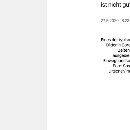
berlin
ist nicht g
nord
27.5.2020
8:23
wahrheit
verlag
Eines der typis
Bilder in Cor
Zeiten
verlag
ausgedie
Einweghands
veranstaltungen
Foto: Sa
Ditscher/i
shop
fragen & hilfe
unterstützen
abo
genossenschaft