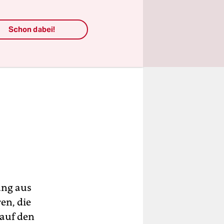
Schon dabei!
ung aus
en, die
 auf den