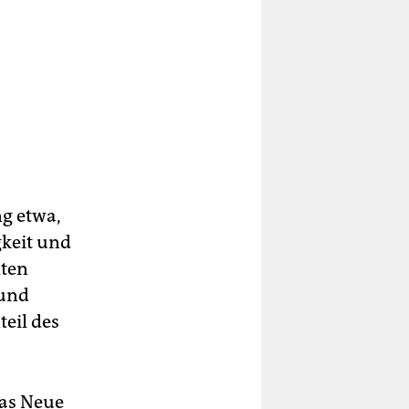
g etwa,
gkeit und
lten
 und
teil des
das Neue