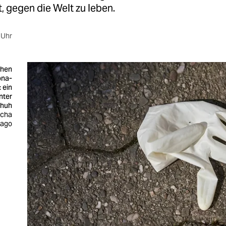
ut, gegen die Welt zu leben.
 Uhr
chen
ona-
: ein
nter
chuh
scha
mago