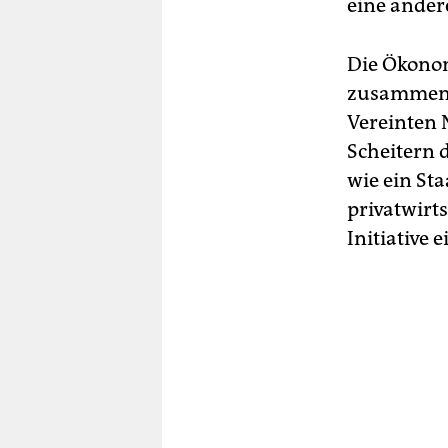
eine ander
Die Ökono
zusammen m
Vereinten 
Scheitern 
wie ein St
privatwirts
Initiative