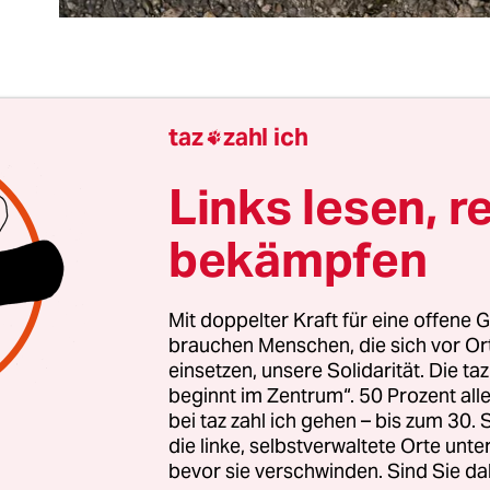
 Notwendigkeit des Neuen ist eigentlich evident. C
taz
zahl ich

 einmal mehr gezeigt. Es gibt Alternativen zur b
klichkeit. Aber ganz so einfach ist das nicht. Das 
Links lesen, r
von Antonio Gramsci, stirbt nicht so leicht.
bekämpfen
abei immer auch davon ab, was für eine Geschic
d wie: Ist der Anfang und Ursprung der Pandemie
Mit doppelter Kraft für eine offene G
brauchen Menschen, die sich vor O
uhan – oder schon die Zerstörung der Natur dur
einsetzen, unsere Solidarität. Die ta
Gibt es eine Verbindung von Klimakatastrophe
beginnt im Zentrum“. 50 Prozent a
 also,
unserer Lebensweise
, die das virale „Spillov
bei taz zahl ich gehen – bis zum 30
te und unsere Abwehrschwäche beschleunigte?
die linke, selbstverwaltete Orte unte
bevor sie verschwinden. Sind Sie da