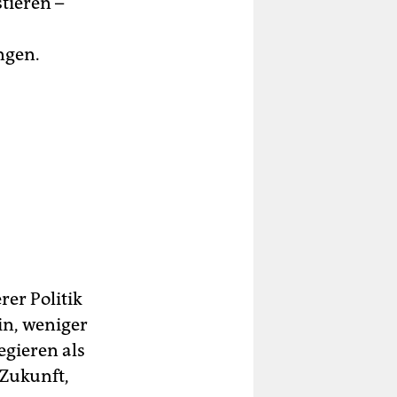
tieren –
ngen.
er Politik
in, weniger
egieren als
Zukunft,