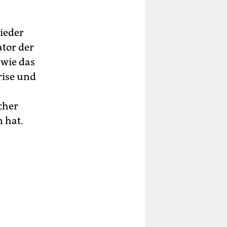
ieder
tor der
 wie das
rise und
cher
 hat.