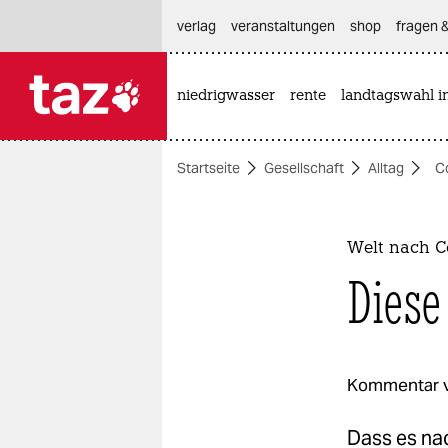
hautnavigation anspringen
hauptinhalt anspringen
footer anspringen
verlag
veranstaltungen
shop
fragen &
niedrigwasser
rente
landtagswahl i

taz zahl ich
taz zahl ich
Startseite
Gesellschaft
Alltag
C
themen
politik
Welt nach 
öko
Diese
gesellschaft
kultur
Kommentar 
sport
Dass es nac