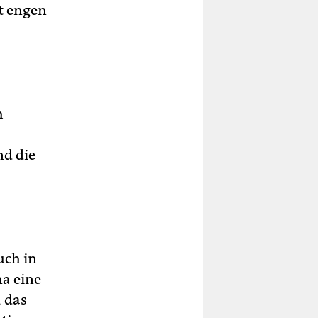
t engen
h
nd die
uch in
na eine
 das