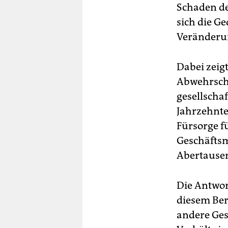
Schaden de
sich die G
Veränderu
Dabei zeigt
Abwehrschw
gesellscha
Jahrzehnte
Fürsorge f
Geschäftsm
Abertause
Die Antwor
diesem Ber
andere Ges