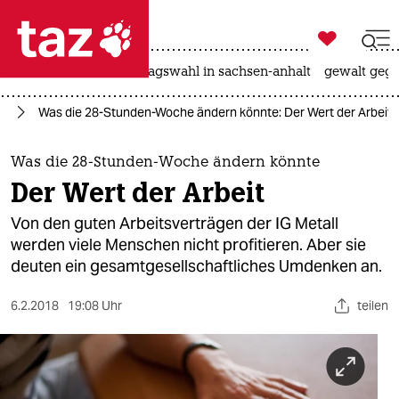

taz zahl ich
nahost-konflikt
landtagswahl in sachsen-anhalt
gewalt gege

taz zahl ich
ag
Was die 28-Stunden-Woche ändern könnte: Der Wert der Arbeit
taz zahl ich
themen
Was die 28-Stunden-Woche ändern könnte
Der Wert der Arbeit
politik
Von den guten Arbeitsverträgen der IG Metall
öko
werden viele Menschen nicht profitieren. Aber sie
deuten ein gesamtgesellschaftliches Umdenken an.
gesellschaft
6.2.2018
19:08 Uhr
teilen
kultur
sport