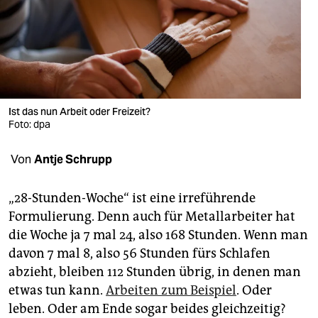
berlin
nord
wahrheit
verlag
Ist das nun Arbeit oder Freizeit?
verlag
Foto: dpa
veranstaltungen
Von
Antje Schrupp
shop
„28-Stunden-Woche“ ist eine irreführende
fragen & hilfe
Formulierung. Denn auch für Metallarbeiter hat
die Woche ja 7 mal 24, also 168 Stunden. Wenn man
unterstützen
davon 7 mal 8, also 56 Stunden fürs Schlafen
abo
abzieht, bleiben 112 Stunden übrig, in denen man
etwas tun kann.
Arbeiten zum Beispiel
. Oder
genossenschaft
leben. Oder am Ende sogar beides gleichzeitig?