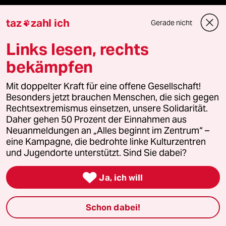
Surfen
taz
zahl ich
Gerade nicht

Links lesen, rechts
Verlag
bekämpfen
Mit doppelter Kraft für eine offene Gesellschaft!
Aktuelles
Besonders jetzt brauchen Menschen, die sich gegen
Rechtsextremismus einsetzen, unsere Solidarität.
Hausblog
Daher gehen 50 Prozent der Einnahmen aus
Neuanmeldungen an „Alles beginnt im Zentrum“ –
eine Kampagne, die bedrohte linke Kulturzentren
Die Seitenwende
und Jugendorte unterstützt. Sind Sie dabei?
Stellen

Ja, ich will
Presse
Schon dabei!