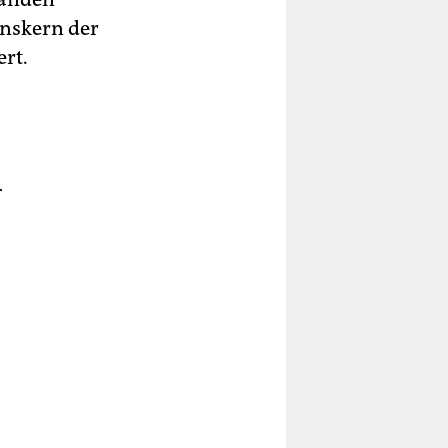
onskern der
ert.
.