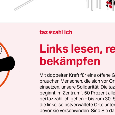
taz
zahl ich

„marktwirtschaftlich“ organisierte, kapitalistisc
iberalismus orientierte, von Ökonomisierungs-,
Links lesen, r
erzialisierungs-, Privatisierungs- und
bekämpfen
ungstendenzen gekennzeichnete Gesellschaft wi
f der Ungleichheit als wesentlichem Struktureleme
it ist die
wachsende Ungleichheit
das Kardinal
Mit doppelter Kraft für eine offene G
sellschaft, wenn nicht der ganzen Menschheit.
brauchen Menschen, die sich vor O
einsetzen, unsere Solidarität. Die ta
beginnt im Zentrum“. 50 Prozent a
teht unter der Ungleichheit etwas anderes. Schlie
bei taz zahl ich gehen – bis zum 30
en weder biologisch noch sozial gleich, untersch
die linke, selbstverwaltete Orte unte
bevor sie verschwinden. Sind Sie da
ach ihrem Alter, ihrem Geschlecht, ihrem Gewich