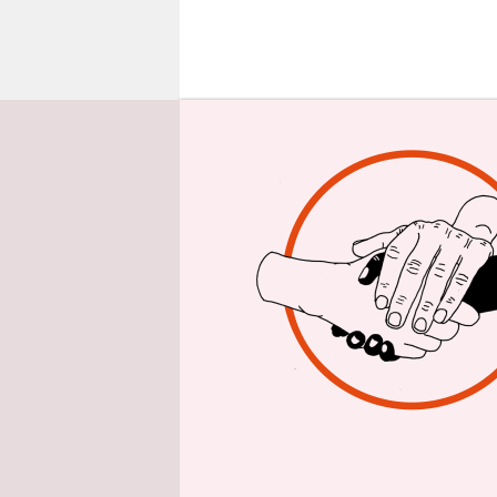
epaper login
E
ine 
Neol
Komm
Deregulier
basiert au
geraumer Ze
unserer Ge
Jede/r vers
die Mensch
vielmehr n