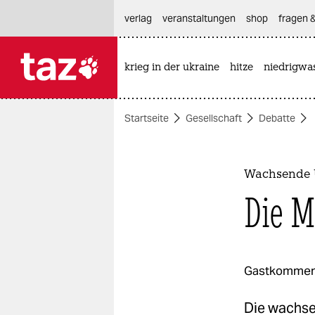
hautnavigation anspringen
hauptinhalt anspringen
footer anspringen
verlag
veranstaltungen
shop
fragen &
krieg in der ukraine
hitze
niedrigwa

taz zahl ich
taz zahl ich
Startseite
Gesellschaft
Debatte
themen
politik
Wachsende 
öko
Die M
gesellschaft
kultur
Gastkommen
sport
Die wachse