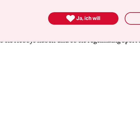
 ihrer Größe sowie ihrer Haut-, Haar- und Augen
bezüglich ihrer Fähigkeiten. Sie unterscheiden si

Ja, ich will
arauf voneinander, wo sie wohnen, in welchem
yp und in welcher Familienform sie leben, welche
b sie Hobbys haben und ob sie regelmäßig Sport 