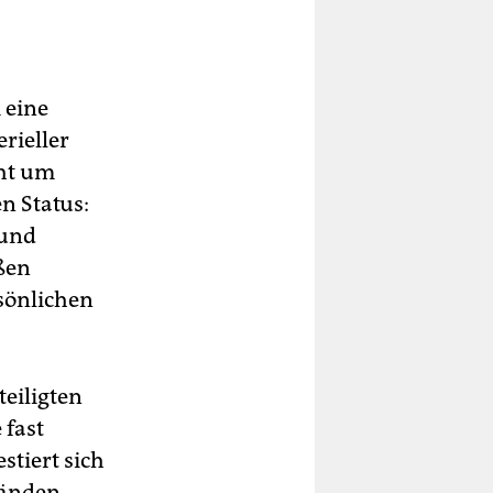
 eine
rieller
eht um
n Status:
 und
oßen
sönlichen
eiligten
 fast
stiert sich
Händen