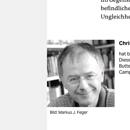
befindlich
Ungleichhe
Chr
hat b
Diese
Butt
Camp
Bild: Markus J. Feger