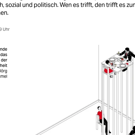
 sozial und politisch. Wen es trifft, den trifft es zu
nen.
9 Uhr
nde
 das
 der
heit
 Jörg
mel