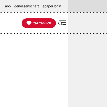
abo
genossenschaft
epaper login

taz zahl ich
taz zahl ich