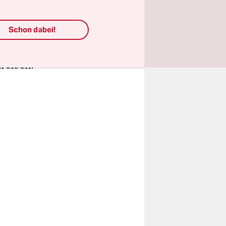
farbe,
ch im
Schon dabei!
n Beruf sie
treiben.