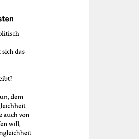
sten
litisch
)
 sich das
eibt?
btun, dem
leichheit
te auch von
n will,
ngleichheit