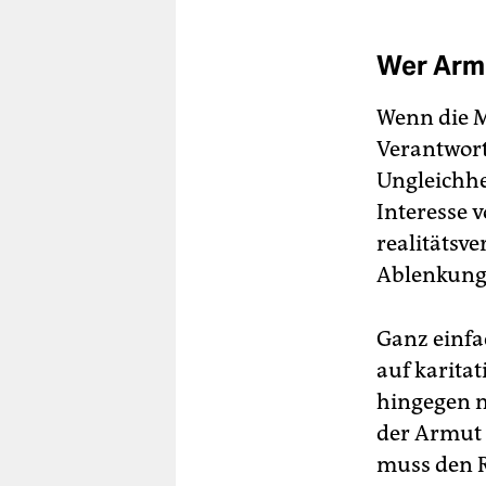
Wer Armu
Wenn die M
Verantwort
Ungleichhe
Interesse 
realitätsve
Ablenkungs
Ganz einfa
auf karita
hingegen n
der Armut 
muss den R