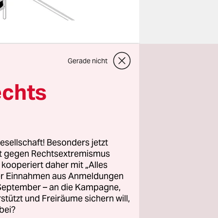
Gerade nicht
he und am
echts
e unsere
nt. Seit
problem
esellschaft! Besonders jetzt
rt gegen Rechtsextremismus
z kooperiert daher mit „Alles
ller Einnahmen aus Anmeldungen
ßlich sind
. September – an die Kampagne,
eiden sich
rstützt und Freiräume sichern will,
bei?
t, ihrem