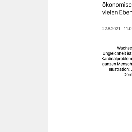
berlin
ökonomisch,
vielen Ebe
nord
wahrheit
22.8.2021
11:0
verlag
Wachse
verlag
Ungleichheit ist
Kardinalproblem
veranstaltungen
ganzen Mensch
Illustration:
shop
Dom
fragen & hilfe
unterstützen
abo
genossenschaft