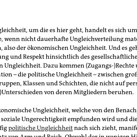
leichheit, um die es hier geht, handelt es sich um
, wenn nicht dauerhafte Ungleichverteilung mate
, also der ökonomischen Ungleichheit. Und es g
g und Respekt hinsichtlich des gesellschaftliche
en Ungleichheit. Dazu kommen (Zugangs-)Rechte
tion – die politische Ungleichheit – zwischen gr
uppen, Klassen und Schichten, die nicht auf per
-)Unterschieden von deren Mitgliedern beruhen.
konomische Ungleichheit, welche von den Benacht
s soziale Ungerechtigkeit empfunden wird und die
fig
politische Ungleichheit
nach sich zieht, manife
tz von Arm und Reich. Obwohl der in wenigen 