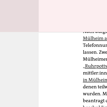
Ausbildung
2. März 20
Nach aufg
Mülheim a
Telefonnu
lassen. Zw
Mülheimer
„Ruhrpott
mitt­le­r:i
in Mülhei
denen teil
wurden. Me
beantragt 