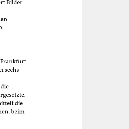
rt Bilder
den
0.
 Frankfurt
ei sechs
 die
rgesetzte.
ittelt die
nen, beim