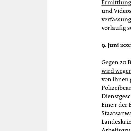
Ermittlung
und Videos
verfassungs
vorläufig s
9. Juni 202
Gegen 20 B
wird wegen
von ihnen 
Polizeibea
Dienstgesc
Ei­ne:r der
Staatsanwa
Landeskrim
Arbeitsgru