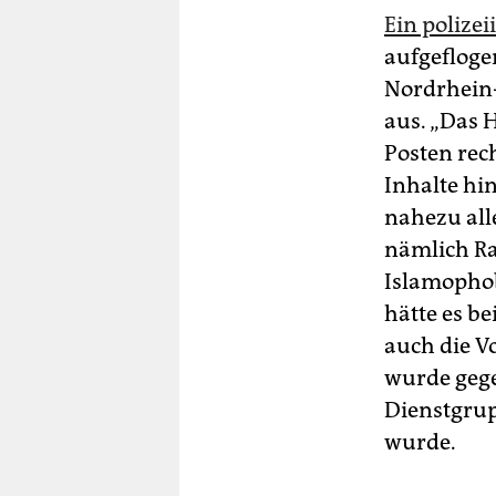
Ein polize
aufgefloge
Nordrhein-W
aus. „Das 
Posten rec
Inhalte hin
nahezu all
nämlich Ra
Islamophob
hätte es b
auch die Vo
wurde gegen
Dienstgrup
wurde.