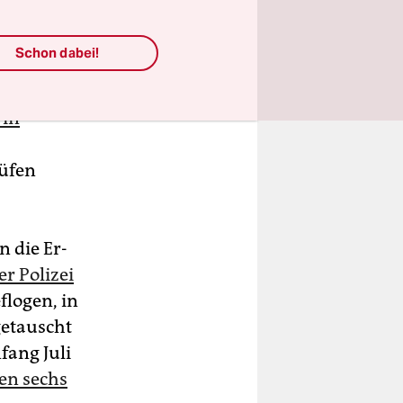
Schon dabei!
 in
üfen
n die Er­
er Polizei
logen, in
getauscht
fang Juli
en sechs