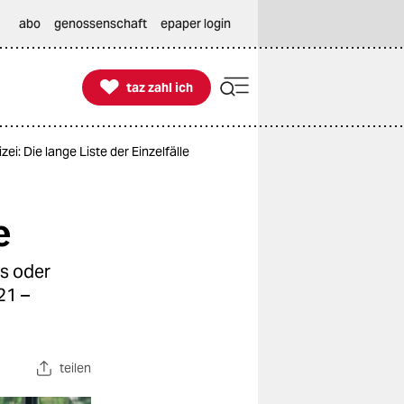
abo
genossenschaft
epaper login

taz zahl ich
taz zahl ich
ei: Die lange Liste der Einzelfälle
e
us oder
21 –
teilen