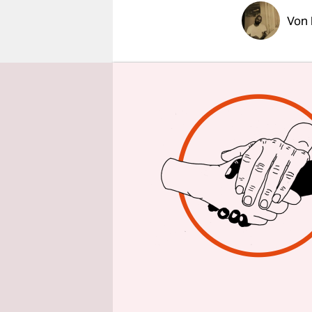
epaper login
Von
Die Liste
de
eine ganze 
zum 20. Ok
2. Januar 2
Bei der Ber
Verdachts 
Februar 202
rassistisch
Er­mitt­le­
Nachrichte