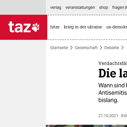
hautnavigation anspringen
hauptinhalt anspringen
footer anspringen
verlag
veranstaltungen
shop
fragen &
hitze
krieg in der ukraine
us-demokr

taz zahl ich
taz zahl ich
Startseite
Gesellschaft
Debatte
themen
politik
Verdachtsfäl
Die l
öko
Wann sind P
gesellschaft
Antisemitis
bislang.
kultur
sport
21.10.2021
8:0