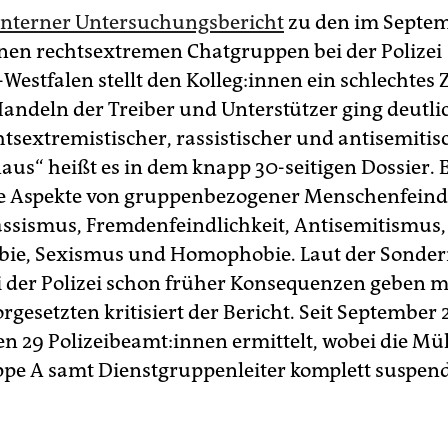
iinterner Untersuchungsbericht
zu den im Septe
nen rechtsextremen Chatgruppen bei der Polizei
estfalen stellt den Kol­le­g:in­nen ein schlechtes
Handeln der Treiber und Unterstützer ging deutli
htsextremistischer, rassistischer und antisemitis
aus“ heißt es in dem knapp 30-seitigen Dossier. E
e Aspekte von gruppenbezogener Menschenfeindl
ssismus, Fremdenfeindlichkeit, Antisemitismus,
ie, Sexismus und Homophobie. Laut der Sonder
ei der Polizei schon früher Konsequenzen geben 
rgesetzten kritisiert der Bericht. Seit September
 29 Po­li­zei­be­am­t:in­nen ermittelt, wobei die M
pe A samt Dienstgruppenleiter komplett suspend