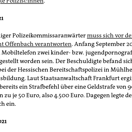
 Po­li­zis­t:in­nen
.
21
liger Polizeikommissaranwärter
muss sich vor d
ht Offenbach verantworten
. Anfang September 20
 Mobiltelefon zwei kinder- bzw. jugendpornograf
tgestellt worden sein. Der Beschuldigte befand si
bei der Hessischen Bereitschaftspolizei in Mühl
sbildung. Laut Staatsanwaltschaft Frankfurt erg
ereits ein Strafbefehl über eine Geldstrafe von 
n zu je 50 Euro, also 4.500 Euro. Dagegen legte 
h ein.
021