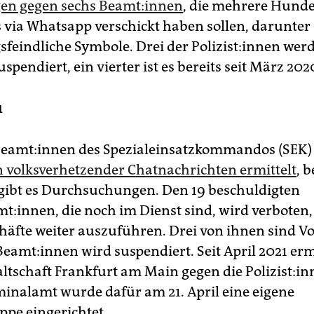
en gegen sechs Be­am­t:in­nen
, die mehrere Hunde
 via Whatsapp verschickt haben sollen, darunter
feindliche Symbole. Drei der Po­li­zis­t:in­nen wer
uspendiert, ein vierter ist es bereits seit März 202
1
e­am­t:in­nen des Spezialeinsatzkommandos (SEK)
 volksverhetzender Chatnachrichten ermittelt
, b
gibt es Durchsuchungen. Den 19 beschuldigten
mt:innen, die noch im Dienst sind, wird verboten,
häfte weiter auszuführen. Drei von ihnen sind Vo
 Be­am­t:in­nen wird suspendiert. Seit April 2021 erm
ltschaft Frankfurt am Main gegen die Polizist:in
inalamt wurde dafür am 21. April eine eigene
ppe eingerichtet.