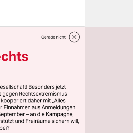
 Jahr 2020
Gerade nicht
nisse bis
echts
n des
esellschaft! Besonders jetzt
rt gegen Rechtsextremismus
rungen
. Im
z kooperiert daher mit „Alles
e über Jahre
ller Einnahmen aus Anmeldungen
entdeckten
. September – an die Kampagne,
n, die
rstützt und Freiräume sichern will,
bei?
 ihre