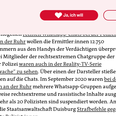
 nicht fortsetzen.

Ja, ich will
21
eflogenen
rechten Whatsapp-Chats bei der Polizei
n der Ruhr
wollen die Er­mitt­le­r:in­nen 12.750
mmern aus den Handys der Verdächtigen überpr
ei Mitglieder der rechtsextremen Chatgruppe der
 Polizei
waren auch in der Reality-TV-Serie
wache“ zu sehen
. Über einen der Darsteller stieße
n­nen auf die Chats. Im September 2020 waren
bei d
m an der Ruhr
mehrere Whatsapp-Gruppen aufgef
weise rechtsextreme und rassistische Inhalte aus
hr als 20 Polizisten sind suspendiert worden. An
die Staatsanwaltschaft Duisburg
Strafbefehle geg