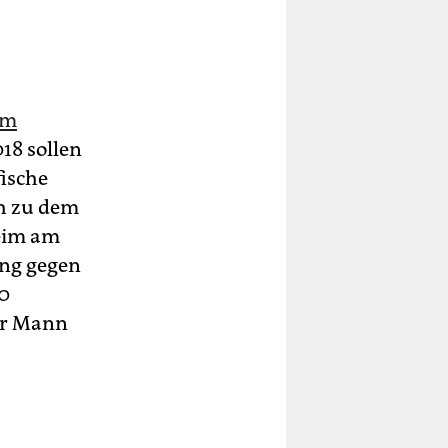
em
18 sollen
ische
ch zu dem
heim am
ing gegen
90
der Mann