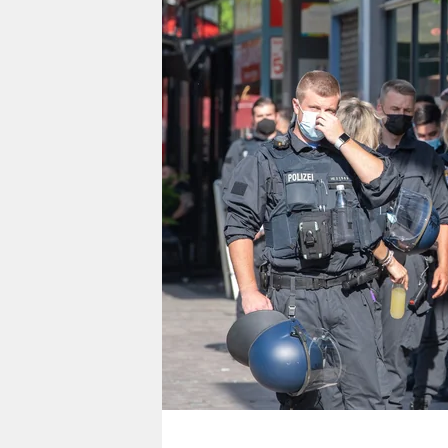
berlin
nord
wahrheit
verlag
verlag
veranstaltungen
shop
fragen & hilfe
unterstützen
abo
genossenschaft