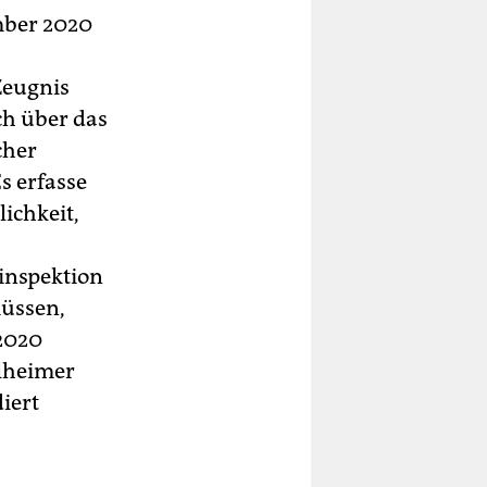
mber 2020
 Zeugnis
ch über das
cher
s erfasse
ichkeit,
inspektion
müssen,
 2020
ülheimer
iert