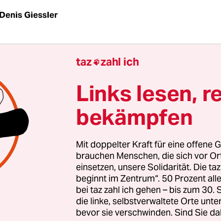
Denis Giessler
r rechten Vorkommnisse bei der Polizei füllte im
taz
zahl ich

Zeitungsseite. Und 2021? Eine Übersicht der Ereig
tober.
Links lesen, r
bekämpfen
021
liner Polizei laufen 47 Disziplinarverfahren
wege
Mit doppelter Kraft für eine offene G
brauchen Menschen, die sich vor O
auf rechtsextremistische oder rassistische Äuße
einsetzen, unsere Solidarität. Die ta
0 flog eine Gruppe mit 25 Po­li­zis­t:in­nen auf, di
beginnt im Zentrum“. 50 Prozent a
e Nachrichten verschickt hatte.
Im Oktober 2020
bei taz zahl ich gehen – bis zum 30
r:in­nen eine Chatgruppe mit 26 Polizeischüler:inne
die linke, selbstverwaltete Orte unte
bevor sie verschwinden. Sind Sie da
n mit Hakenkreuzen austauschten, sechs durften