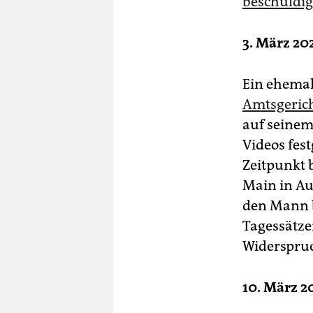
beschuldigte
3. März 20
Ein ehema
Amtsgeric
auf seinem
Videos fes
Zeitpunkt 
Main in Au
den Mann b
Tagessätze
Widerspruc
10. März 2