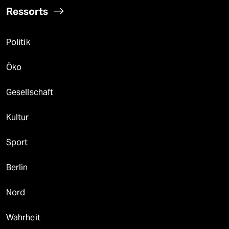
6
Über die geschlechtergerechte Stadt
„Die Stadt ist gemacht für den weißen
Mann in einem Auto“
taz

Folgen Sie uns
Ressorts
Politik
Öko