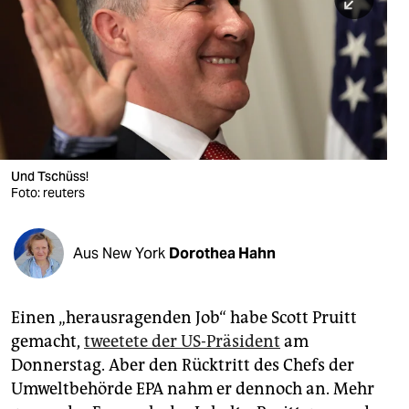
berlin
nord
wahrheit
verlag
verlag
Und Tschüss!
Foto: reuters
veranstaltungen
shop
Aus New York
Dorothea Hahn
fragen & hilfe
unterstützen
Einen „herausragenden Job“ habe Scott Pruitt
gemacht,
tweetete der US-Präsident
am
abo
Donnerstag. Aber den Rücktritt des Chefs der
genossenschaft
Umweltbehörde EPA nahm er dennoch an. Mehr