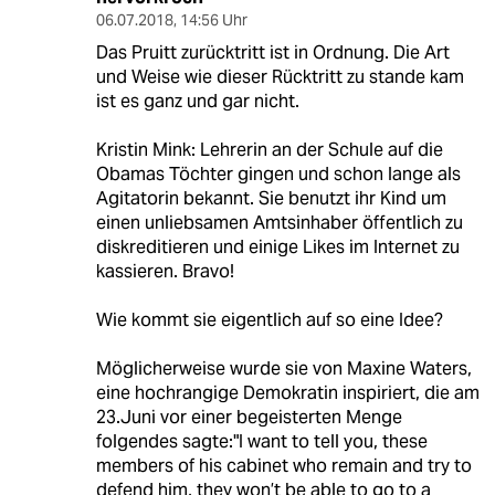
einloggen
Die Kommentarfunktion unter diesem Artikel ist
geschlossen.
Wir öffnen die Kommentarspalte bei ausgewählten
Artikeln für etwa drei Tage –
hier sind sie zu finden
.
Der Mann, der unter einen Stein
DM
hervorkroch
06.07.2018
,
14:56 Uhr
Das Pruitt zurücktritt ist in Ordnung. Die Art
und Weise wie dieser Rücktritt zu stande kam
ist es ganz und gar nicht.
Kristin Mink: Lehrerin an der Schule auf die
Obamas Töchter gingen und schon lange als