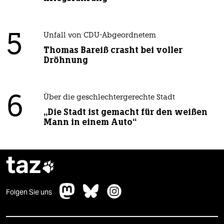
2
Passgenauer Populismus
3
Bundeszentrale für politische Bildung
Zurück zu den antikommunistischen
Wurzeln
4
Drohnenvorfall am Leipziger Flughafen
Das Zeitalter der elektronischen
Kriegsführung
5
Unfall von CDU-Abgeordnetem
Thomas Bareiß crasht bei voller
Dröhnung