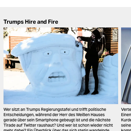
Trumps Hire and Fire
Wer sitzt an Trumps Regierungstafel und trifft politische
Verte
Entscheidungen, während der Herr des Weißen Hauses
Eine
gerade über sein Smartphone gebeugt ist und die nächste
Kurde
Tirade auf Twitter raushaut? Und wer ist schon wieder nicht
seine
mehr dabei? Ein Überblick über das sich stetig wandelnde
komm