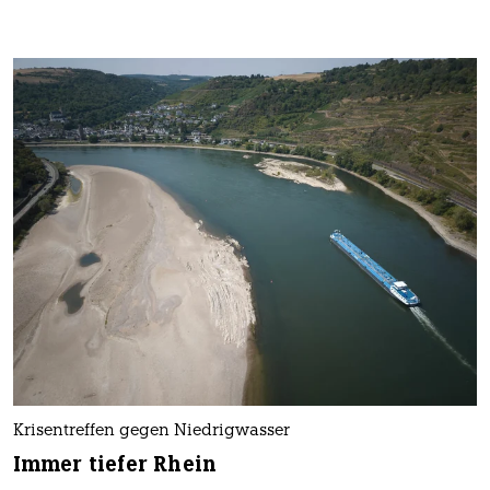
Umweltschützer, Mieterbund, Gewerkschaft
Vielfältiges Bündnis fordert Hitzegipfel
Zahlreiche Organisationen fordern von der
Bundesregierung einen Hitzegipfel und Geld für
Klimaanpassung. Auch europäische
Gesundheitsverbände mahnen.
Von
Pauline Ruprecht
und
Jonas Waack
6.8.2026