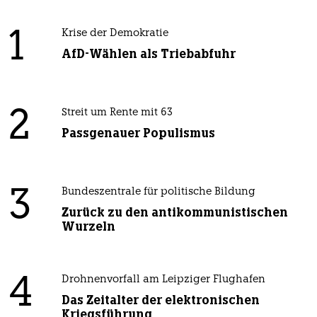
Solche Rhetorik bleibt nicht folgenlos: Aktuell
sind etwa 70 Fälle bekannt, wo Leute in
Restaurants nicht bedient wurden oder auf der
Straße verprügelt wurden, nur weil sie eine
MAGA Mütze trugen. Als Obama Präsident war
ist noch nicht mal die völlig duschgeknallte
Tea Party Bewegung so weit gegangen wie die,
nicht ohne Grund, "Mad Maxine" genannte
Waters.
meistkommentiert
1
Krise der Demokratie
AfD-Wählen als Triebabfuhr
Streit um Rente mit 63