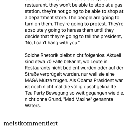
Agitatorin bekannt. Sie benutzt ihr Kind um
einen unliebsamen Amtsinhaber öffentlich zu
diskreditieren und einige Likes im Internet zu
kassieren. Bravo!
Wie kommt sie eigentlich auf so eine Idee?
Möglicherweise wurde sie von Maxine Waters,
eine hochrangige Demokratin inspiriert, die am
23.Juni vor einer begeisterten Menge
folgendes sagte:"I want to tell you, these
members of his cabinet who remain and try to
defend him, they won’t be able to go to a
restaurant, they won’t be able to stop at a gas
station, they’re not going to be able to shop at
a department store. The people are going to
turn on them. They’re going to protest. They’re
absolutely going to harass them until they
decide that they’re going to tell the president,
‘No, I can’t hang with you.’"