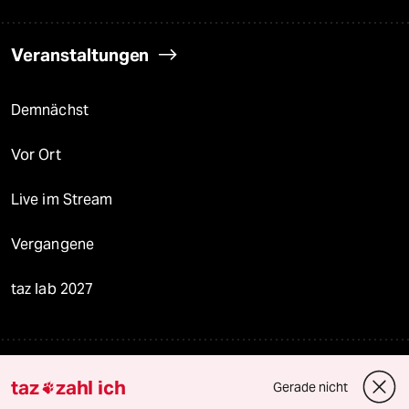
Newsletter
team zukunft
taz frisch
taz zahl ich
taz lab Infobrief
Veranstaltungen
Demnächst
taz
zahl ich
Gerade nicht
