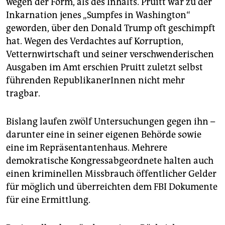
wegen der Form, als des Inhalts. Pruitt war zu der
epaper login
Inkarnation jenes „Sumpfes in Washington“
geworden, über den Donald Trump oft geschimpft
hat. Wegen des Verdachtes auf Korruption,
Vetternwirtschaft und seiner verschwenderischen
Ausgaben im Amt erschien Pruitt zuletzt selbst
führenden RepublikanerInnen nicht mehr
tragbar.
Bislang laufen zwölf Untersuchungen gegen ihn –
darunter eine in seiner eigenen Behörde sowie
eine im Repräsentantenhaus. Mehrere
demokratische Kongressabgeordnete halten auch
einen kriminellen Missbrauch öffentlicher Gelder
für möglich und überreichten dem FBI Dokumente
für eine Ermittlung.