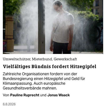
Kreuzfahrt könnte ein reines Vergnügen
sein
Die Umweltschützer vom Nabu monieren, dass zu wenig
in klimafreundliche und schadstoffarme Schifffahrt
investiert wird. Dabei gebe es Lösungen.
Von
Hanna Gersmann
6.8.2026