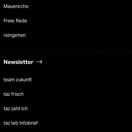
panterpreis 2026
Podcast
bundestalk
fernverbindung
klima update°
Mauerecho
Freie Rede
reingehen