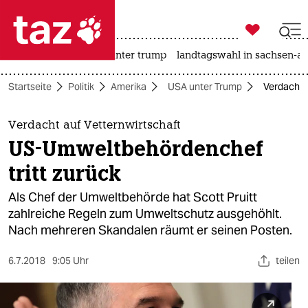

taz zahl ich
nahost-konflikt
usa unter trump
landtagswahl in sachsen-an

taz zahl ich
Startseite
Politik
Amerika
USA unter Trump
Verdacht 
taz zahl ich
themen
Verdacht auf Vetternwirtschaft
US-Umweltbehördenchef
politik
tritt zurück
öko
Als Chef der Umweltbehörde hat Scott Pruitt
zahlreiche Regeln zum Umweltschutz ausgehöhlt.
gesellschaft
Nach mehreren Skandalen räumt er seinen Posten.
kultur
6.7.2018
9:05 Uhr
teilen
sport