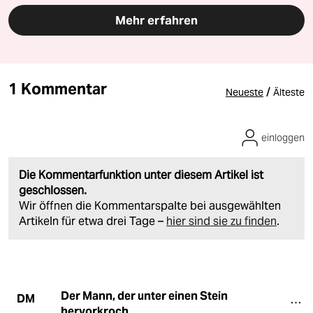
Produktentwicklerin bei der taz
Kurzreise in die Hafenstadt an der Wesermündung,
einst der größte Auswandererhafen nach Amerika -
mit Besuch der berühmten Museen
"Auswandererhaus" und "Klimahaus" sowie einem
Ausflug ins Fischerdorf Wremen an der Nordsee
960 € (DZ/HP/ohne Anreise)
mit 4 Übernachtungen im Hotel im-jaich Lloyd Marina
Bremerhaven
Reiseveranstalter Ventus-Reisen
Mehr erfahren
1 Kommentar
/
Neueste
Älteste