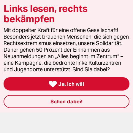
Vor Ort
Links lesen, rechts
bekämpfen
Live im Stream
Mit doppelter Kraft für eine offene Gesellschaft!
Vergangene
Besonders jetzt brauchen Menschen, die sich gegen
Rechtsextremismus einsetzen, unsere Solidarität.
taz lab 2027
Daher gehen 50 Prozent der Einnahmen aus
Neuanmeldungen an „Alles beginnt im Zentrum“ –
eine Kampagne, die bedrohte linke Kulturzentren
und Jugendorte unterstützt. Sind Sie dabei?
Mehr taz Lesestoff

Ja, ich will
taz Blogs
Schon dabei!
taz FUTURZWEI
Le Monde diplomatique