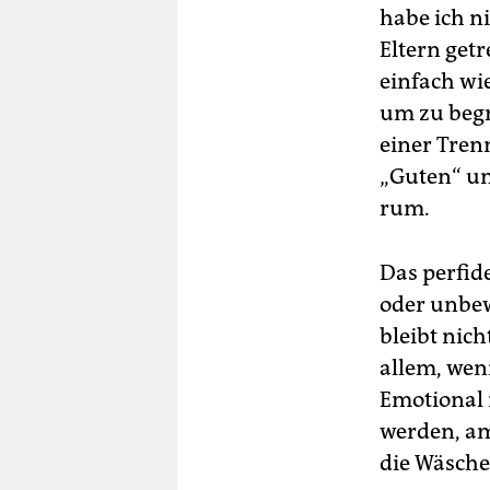
habe ich n
Eltern get
einfach wie
um zu begr
einer Tren
„Guten“ un
rum.
Das perfid
oder unbewu
bleibt nich
allem, wenn
Emotional i
werden, am
die Wäsche