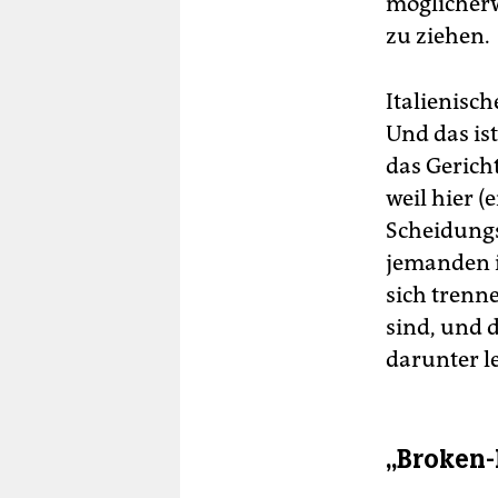
möglicherw
zu ziehen.
Italienisch
Und das ist
das Gerich
weil hier (
Scheidungs
jemanden i
sich trenn
sind, und 
darunter l
„Broken