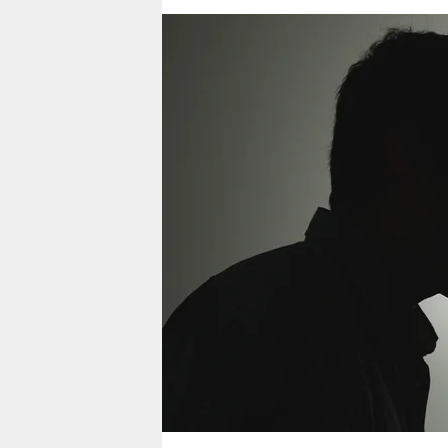
berlin
nord
wahrheit
verlag
verlag
veranstaltungen
shop
fragen & hilfe
unterstützen
abo
genossenschaft