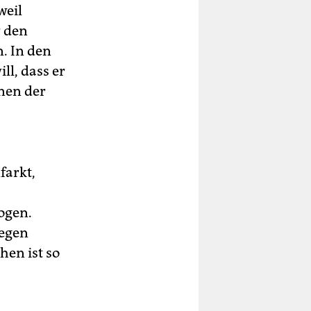
weil
r den
. In den
l, dass er
inen der
farkt,
ogen.
gegen
hen ist so