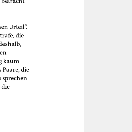
 Betracht
en Urteil“.
trafe, die
deshalb,
ten
ng kaum
 Paare, die
u sprechen
 die