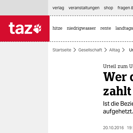
hautnavigation anspringen
hauptinhalt anspringen
footer anspringen
verlag
veranstaltungen
shop
fragen &
hitze
niedrigwasser
rente
landtags

taz zahl ich
taz zahl ich
Startseite
Gesellschaft
Alltag
Ur
themen
politik
Urteil zum 
Wer d
öko
zahlt
gesellschaft
Ist die Bez
kultur
aufgehetzt. 
sport
20.10.2016
19: