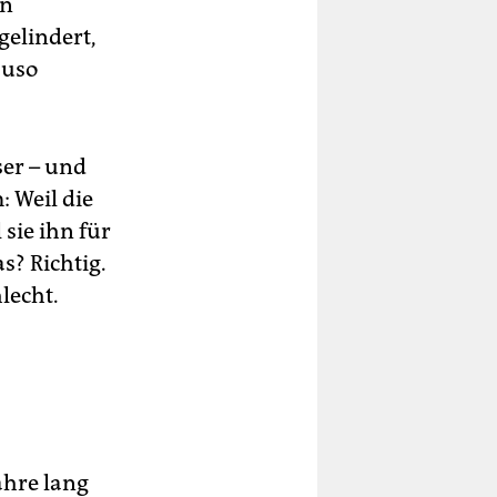
an
gelindert,
auso
ser – und
: Weil die
 sie ihn für
s? Richtig.
lecht.
ahre lang