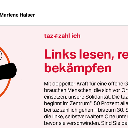
Marlene Halser
taz
zahl ich

end Euro. So viel soll eine italienische Mutter za
 Ex-Mann in Anwesenheit des gemeinsamen Sohne
Links lesen, r
ert hat“. Ein Zivilgericht in Rom fällte das entspr
ang September. Jetzt wurde auch die Begründung 
bekämpfen
cht.
Mit doppelter Kraft für eine offene G
t es, die Mutter habe durch ihre Äußerungen ve
brauchen Menschen, die sich vor O
Sohn einander anzunähern und so verhindert, da
einsetzen, unsere Solidarität. Die ta
beginnt im Zentrum“. 50 Prozent a
 des Sohnes zu seinen Eltern ein gesundes Gleich
bei taz zahl ich gehen – bis zum 30
ür bedürfe es beider Elternteile gleichermaßen, s
die linke, selbstverwaltete Orte unte
ies sei wichtig für das Heranwachsen des Kindes.
bevor sie verschwinden. Sind Sie da