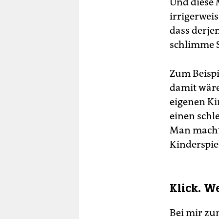
Und diese 
irrigerwei
dass derje
schlimme 
Zum Beispie
damit wäre
eigenen Kin
einen schl
Man macht 
Kinderspie
Klick. W
Bei mir zu