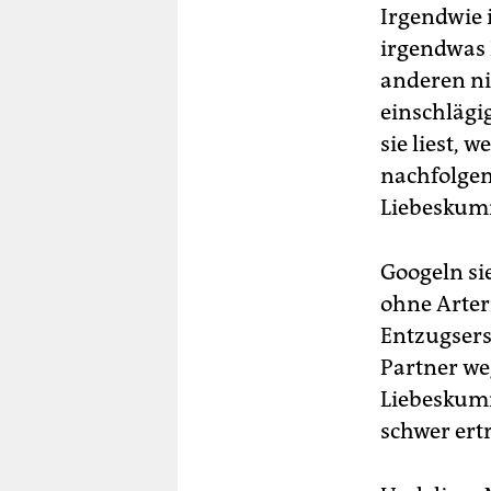
Irgendwie i
irgendwas H
anderen ni
einschlägi
sie liest, 
nachfolgen
Liebeskumm
Googeln si
ohne Arter
Entzugsers
Partner we
Liebeskumm
schwer ert