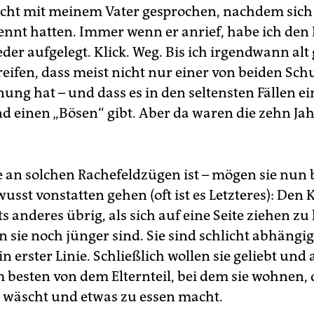
icht mit meinem Vater gesprochen, nachdem sic
rennt hatten. Immer wenn er anrief, habe ich den
der aufgelegt. Klick. Weg. Bis ich irgendwann alt
eifen, dass meist nicht nur einer von beiden Sch
nung hat – und dass es in den seltensten Fällen e
d einen „Bösen“ gibt. Aber da waren die zehn Ja
e an solchen Rachefeldzügen ist – mögen sie nun
sst vonstatten gehen (oft ist es Letzteres): Den
ts anderes übrig, als sich auf eine Seite ziehen zu
 sie noch jünger sind. Sie sind schlicht abhängig
n erster Linie. Schließlich wollen sie geliebt un
 besten von dem Elternteil, bei dem sie wohnen,
 wäscht und etwas zu essen macht.