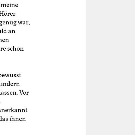
h meine
 Hörer
 genug war,
uld an
inen
hre schon
 bewusst
 Kindern
 lassen. Vor
.
d anerkannt
 das ihnen