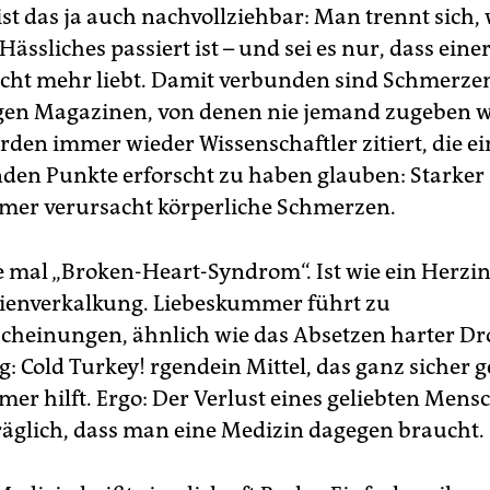
st das ja auch nachvollziehbar: Man trennt sich, 
ässliches passiert ist – und sei es nur, dass eine
cht mehr liebt. Damit verbunden sind Schmerzen
gen Magazinen, von denen nie jemand zugeben wil
werden immer wieder Wissenschaftler zitiert, die e
den Punkte erforscht zu haben glauben: Starker
er verursacht körperliche Schmerzen.
e mal „Broken-Heart-Syndrom“. Ist wie ein Herzin
ienverkalkung. Liebeskummer führt zu
cheinungen, ähnlich wie das Absetzen harter Dr
g: Cold Turkey! rgendein Mittel, das ganz sicher 
er hilft. Ergo: Der Verlust eines geliebten Mensc
räglich, dass man eine Medizin dagegen braucht.