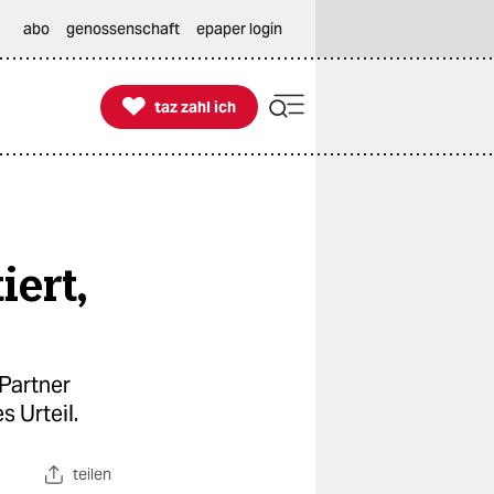
abo
genossenschaft
epaper login

taz zahl ich
taz zahl ich
iert,
-Partner
s Urteil.
teilen