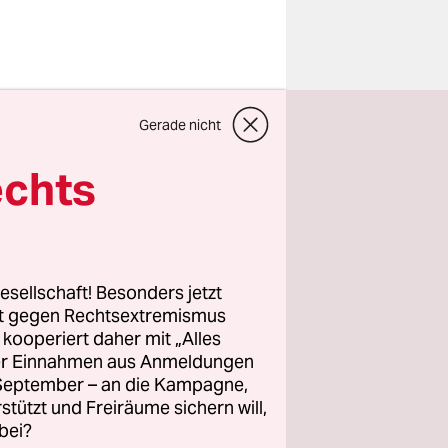
Gerade nicht
hlen, weil
s
echts
echende
des Urteils
esellschaft! Besonders jetzt
rsäumt,
rt gegen Rechtsextremismus
ss das
z kooperiert daher mit „Alles
ller Einnahmen aus Anmeldungen
gewicht
. September – an die Kampagne,
o das
rstützt und Freiräume sichern will,
bei?