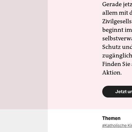
Gerade jet
allem mit d
Zivilgesell
beginnt im
selbstverw
Schutz und 
zugänglich
Finden Sie
Aktion.
Jetzt u
Themen
#Katholische K