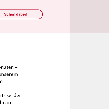
Schon dabei!
naten –
 unserem
em
ts sei der
öln am