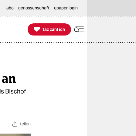
abo
genossenschaft
epaper login

taz zahl ich
taz zahl ich
 an
ls Bischof
teilen