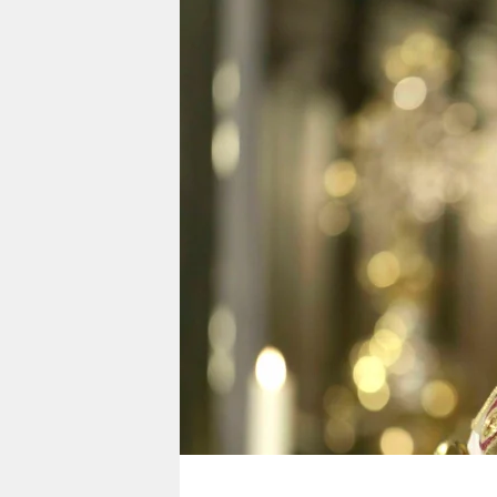
berlin
nord
wahrheit
verlag
verlag
veranstaltungen
shop
fragen & hilfe
unterstützen
abo
genossenschaft