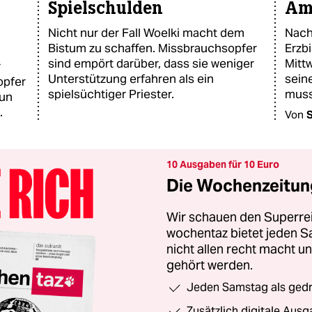
Spielschulden
Amt
Nicht nur der Fall Woelki macht dem
Nach 
Bistum zu schaffen. Missbrauchsopfer
Erzb
sind empört darüber, dass sie weniger
Mitt
r
Unterstützung erfahren als ein
sein
opfer
spielsüchtiger Priester.
muss
nun
.
Von
10 Ausgaben für 10 Euro
Die Wochenzeitung
Wir schauen den Superrei
wochentaz bietet jeden S
nicht allen recht macht 
gehört werden.
Jeden Samstag als gedru
Zusätzlich digitale Ausg