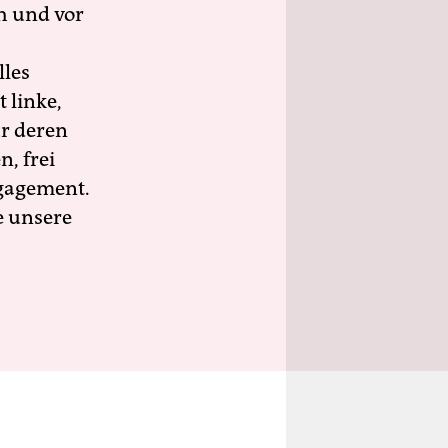
h und vor
lles
 linke,
ür deren
n, frei
ngagement.
e unsere