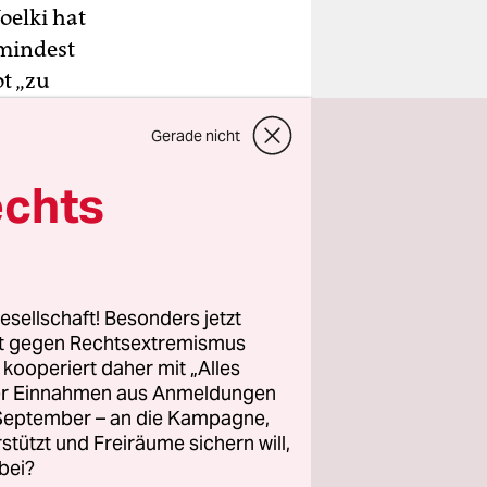
oelki hat
umindest
t „zu
ch mit. Der
Gerade nicht
ienst an
einer
echts
beitung
wegen
esellschaft! Besonders jetzt
rt gegen Rechtsextremismus
z kooperiert daher mit „Alles
ller Einnahmen aus Anmeldungen
. September – an die Kampagne,
rstützt und Freiräume sichern will,
bei?