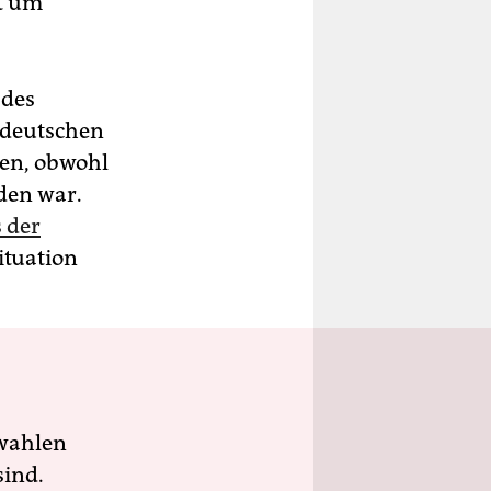
it um
 des
 deutschen
men, obwohl
den war.
 der
ituation
wahlen
sind.