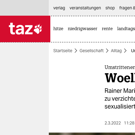
hautnavigation anspringen
hauptinhalt anspringen
footer anspringen
verlag
veranstaltungen
shop
fragen &
hitze
niedrigwasser
rente
landtags

taz zahl ich
taz zahl ich
Startseite
Gesellschaft
Alltag
Um
themen
politik
Umstrittener
Woelk
öko
Rainer Mar
gesellschaft
zu verzich
sexualisiert
kultur
sport
2.3.2022
11:28