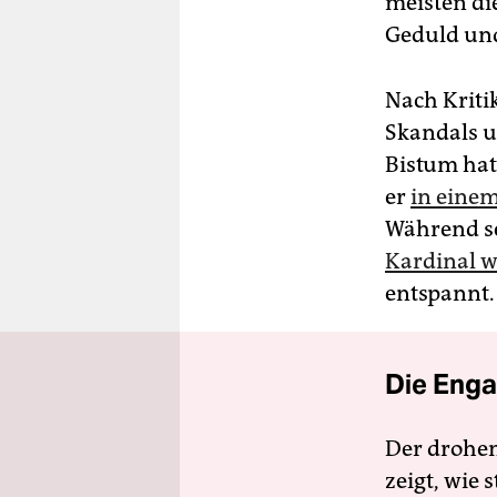
meisten di
Geduld und
Nach Kriti
Skandals u
Bistum hat
er
in einem
Während se
Kardinal w
entspannt.
Die Enga
Der drohe
zeigt, wie