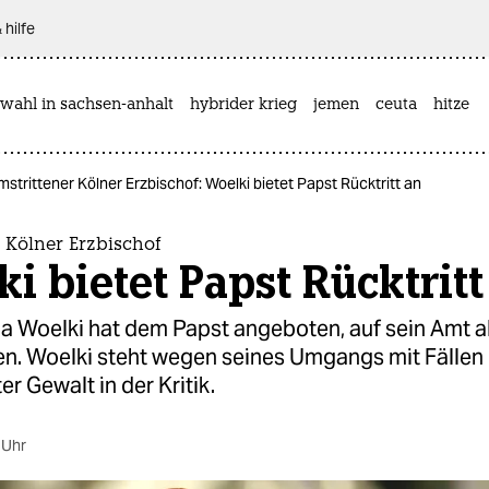
 hilfe
wahl in sachsen-anhalt
hybrider krieg
jemen
ceuta
hitze
strittener Kölner Erzbischof: Woelki bietet Papst Rücktritt an
 Kölner Erzbischof
i bietet Papst Rücktritt
ia Woelki hat dem Papst angeboten, auf sein Amt a
ten. Woelki steht wegen seines Umgangs mit Fällen
er Gewalt in der Kritik.
 Uhr