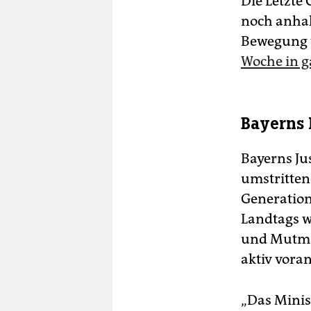
Die Letzte
noch anhal
Bewegung w
Woche in 
Bayerns 
Bayerns Jus
umstritten
Generation
Landtags w
und Mutmaß
aktiv vora
„Das Minis