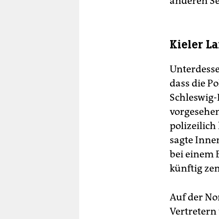
anderen Se
Kieler L
Unterdesse
dass die Po
Schleswig-
vorgesehen
polizeilic
sagte Inne
bei einem B
künftig zen
Auf der No
Vertretern 