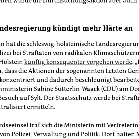
iten wurde die Durchsuchungsaktion aber auch v
andesregierung kündigt mehr Härte an
n hat die schleswig-holsteinische Landesregierun
lizei bei Straftaten von radikalen Klimaschützern
Holstein
künftig konsequenter vorgehen werde
. „
, dass die Aktionen der sogenannten Letzten Gen
h konzentriert und dadurch beschleunigt bearbeit
nministerin Sabine Sütterlin-Waack (CDU) am D
esuch auf Sylt. Der Staatsschutz werde bei Straf
tralisiert ermitteln.
rdseeinsel traf sich die Ministerin mit Vertreter
von Polizei, Verwaltung und Politik. Dort hatten 