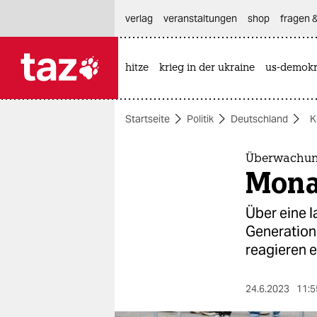
hautnavigation anspringen
hauptinhalt anspringen
footer anspringen
verlag
veranstaltungen
shop
fragen &
hitze
krieg in der ukraine
us-demokr

taz zahl ich
taz zahl ich
Startseite
Politik
Deutschland
K
themen
politik
Überwachung
Mona
öko
Über eine l
gesellschaft
Generation
reagieren 
kultur
sport
24.6.2023
11:5