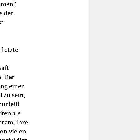
mmen“,
s der
st
 Letzte
aft
. Der
ng einer
 zu sein,
urteilt
iten als
erem, ihre
Von vielen