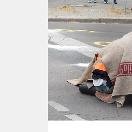
berlin
nord
wahrheit
verlag
verlag
veranstaltungen
shop
fragen & hilfe
unterstützen
abo
genossenschaft