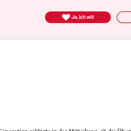
schluss mit Berliner Vorwahl, den die Letzte Gene
lles Pressetelefon ausgibt.

Ja, ich will