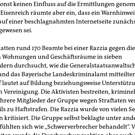
onst keinen Einfluss auf die Ermittlungen geno
. Eisenreich räumte aber ein, dass ein Warnhinwei
uf einer beschlagnahmten Internetseite zunäch
gewesen sei.
atten rund 170 Beamte bei einer Razzia gegen die
n Wohnungen und Geschäftsräume in sieben
ern durchsucht, wie die Generalstaatsanwaltsch
d das Bayerische Landeskriminalamt mitteilten
 lautet auf Bildung beziehungsweise Unterstützu
 Vereinigung. Die Aktivisten bestreiten, kriminell
rere Mitglieder der Gruppe wegen Straftaten ver
ls zu Haftstrafen. Die Razzia wurde von vielen Se
 kritisiert. Die Gruppe selbst beklagte unter and
 fühlten sich wie „Schwerverbrecher behandelt“. 