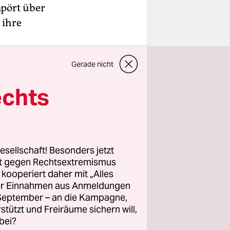
mpört über
 ihre
erstörend“,
Gerade nicht
mstag. Die
zuweit
echts
welche
 zu
esellschaft! Besonders jetzt
der
rt gegen Rechtsextremismus
uch
z kooperiert daher mit „Alles
ller Einnahmen aus Anmeldungen
ys zu
. September – an die Kampagne,
-Mails „in
rstützt und Freiräume sichern will,
bei?