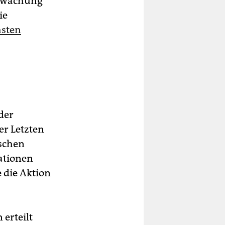
berwachung
ie
hsten
der
r Letzten
schen
ationen
 die Aktion
erteilt