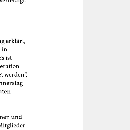
erteidigt.
g erklärt,
 in
Es ist
eration
et werden“,
onnerstag
taten
innen und
Mitglieder