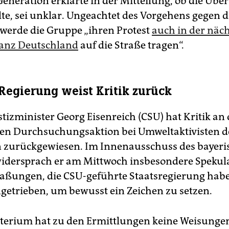
 Generation erklärte in der Mitteilung, ob die Ü
te, sei unklar. Ungeachtet des Vorgehens gegen d
erde die Gruppe „ihren Protest
auch in der näc
ganz Deutschland
auf die Straße tragen“.
Regierung weist Kritik zurück
tizminister Georg Eisenreich (CSU) hat Kritik an 
en Durchsuchungsaktion bei Umweltaktivisten de
 zurückgewiesen. Im Innenausschuss des bayeri
idersprach er am Mittwoch insbesondere Spekul
ungen, die CSU-geführte Staatsregierung habe
ngetrieben, um bewusst ein Zeichen zu setzen.
terium hat zu den Ermittlungen keine Weisungen 