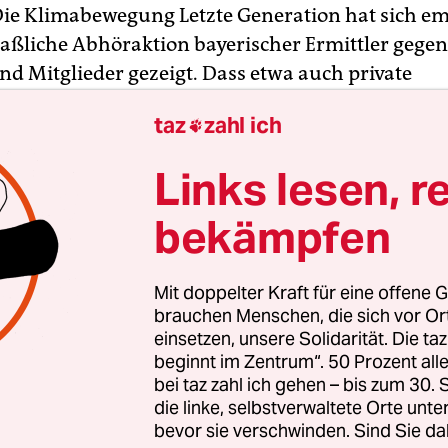
Die Klimabewegung Letzte Generation hat sich e
ßliche Abhöraktion bayerischer Ermittler gegen
nd Mitglieder gezeigt. Dass etwa auch private
präche mitgehört und protokolliert wurden, sei „v
taz
zahl ich

ie Sprecherin der Bewegung Carla Hinrichs am Sa
eise gleichfalls betroffene Aktivistin Imke Bluds
Links lesen, r
laut einer Erklärung „absurd und erschreckend, 
hier aufgefahren werden, um friedlichen Protest
bekämpfen
en“.
Mit doppelter Kraft für eine offene G
tsche Zeitung
hatte zuvor von den Maßnahmen 
brauchen Menschen, die sich vor O
n Ermittlungsbehörden berichtet. Diese hätten a
einsetzen, unsere Solidarität. Die ta
beginnt im Zentrum“. 50 Prozent a
ngen eingeholt, um die Standortdaten von Hand
bei taz zahl ich gehen – bis zum 30
 Mailboxen von Aktivisten abzuhören und deren E
die linke, selbstverwaltete Orte unte
mitzulesen. Betroffen war demnach auch ein
bevor sie verschwinden. Sind Sie da