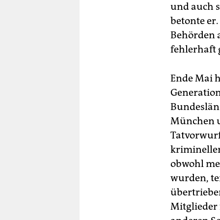
und auch s
betonte er
Behörden a
fehlerhaft 
Ende Mai h
Generatio
Bundesländ
München un
Tatvorwurf
kriminellen
obwohl meh
wurden, tei
übertrieben
Mitglieder