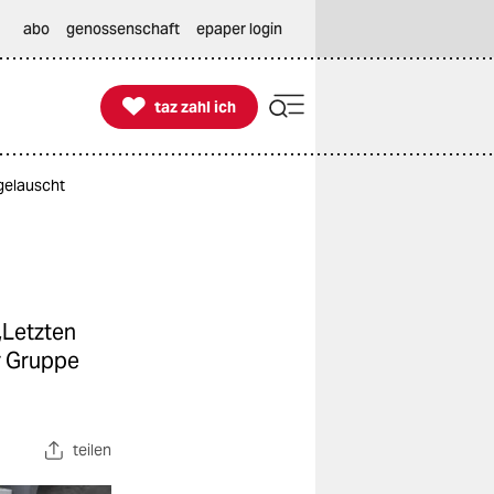
abo
genossenschaft
epaper login

taz zahl ich
taz zahl ich
gelauscht
„Letzten
r Gruppe
teilen