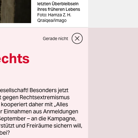
letzten Überbleibseln
ihres früheren Lebens
Foto: Hamza Z. H.
Qraiqea/imago
Gerade nicht
echts
stellt.
 Am 13.
kte ein
esellschaft! Besonders jetzt
. Also nahm
rt gegen Rechtsextremismus
Tasche,
z kooperiert daher mit „Alles
ller Einnahmen aus Anmeldungen
ass ich in
. September – an die Kampagne,
er
rstützt und Freiräume sichern will,
bei?