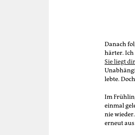
Danach fol
härter. Ich
Sie liegt d
Unabhängig
lebte. Doch
Im Frühlin
einmal gel
nie wieder
erneut aus