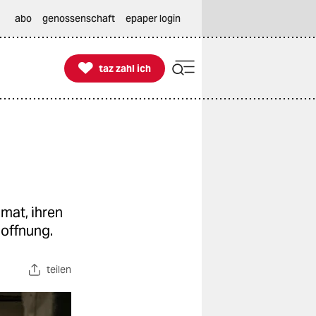
abo
genossenschaft
epaper login

taz zahl ich
taz zahl ich
imat, ihren
Hoffnung.
teilen