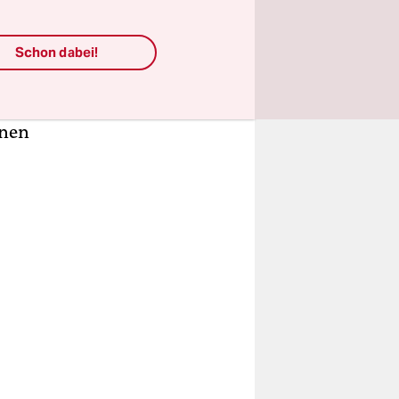
ass es das
Schon dabei!
 meine dort
die Wände,
ätte mir
inen