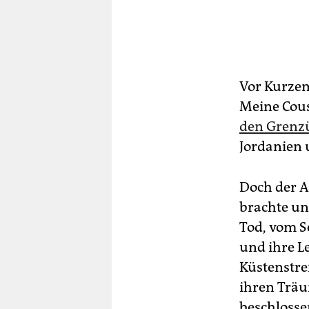
Vor Kurzem
Meine Cous
den Grenzü
Jordanien 
Doch der A
brachte un
Tod, vom S
und ihre Le
Küstenstre
ihren Träum
beschlosse