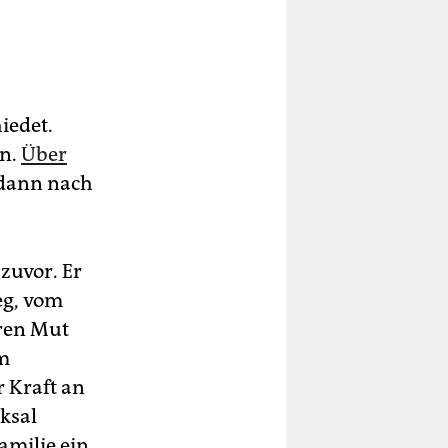
iedet.
en.
Über
 dann nach
zuvor. Er
eg, vom
hren Mut
em
r Kraft an
cksal
amilie ein