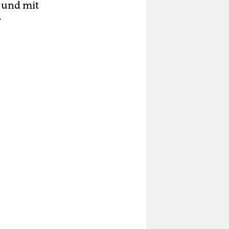
e und mit
r