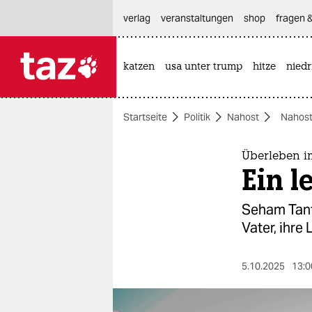
hautnavigation anspringen
hauptinhalt anspringen
footer anspringen
verlag
veranstaltungen
shop
fragen &
katzen
usa unter trump
hitze
nied

taz zahl ich
taz zahl ich
Startseite
Politik
Nahost
Nahost
themen
politik
Überleben i
Ein l
öko
Seham Tante
gesellschaft
Vater, ihre
kultur
5.10.2025
13:0
sport