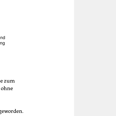
und
ung
u
ebe zum
r ohne
 geworden.