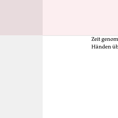
Ich eilte 
letzte Mal 
verteilten
zwischen de
Zeit genom
Händen übe