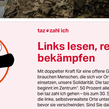
taz
zahl ich
Tantesh

Links lesen, r
 Oktober 2023 ist mein Leben völlig auf den Kopf ge
ach habe ich alles verloren, was mir wichtig war.
bekämpfen
sste ich mein Zuhause verlassen. Mein Vater pac
ige Dinge ein und bat mich, die Tür hinter uns
Mit doppelter Kraft für eine offene G
ßen. Ich hatte keine Zeit, mich zu verabschieden
brauchen Menschen, die sich vor O
lüssel, verschloss die Tür und warf ihn in meine 
einsetzen, unsere Solidarität. Die ta
beginnt im Zentrum“. 50 Prozent a
cht verloren ging. Damals ahnte ich noch nicht, d
bei taz zahl ich gehen – bis zum 30
ent ein ganzes Kapitel meines Lebens für imm
die linke, selbstverwaltete Orte unte
bevor sie verschwinden. Sind Sie da