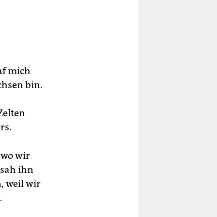
af mich
chsen bin.
Zelten
rs.
 wo wir
 sah ihn
, weil wir
.