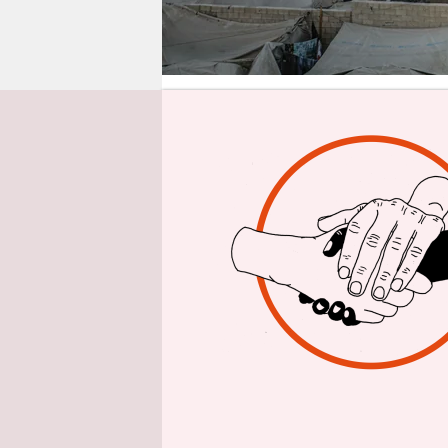
epaper login
Von
Seham 
Seit dem 7.
Nach und n
Oktober mu
paar wicht
abzuschlie
ich den Sch
damit er ni
diesem Mom
beendete.