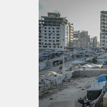
berlin
nord
wahrheit
verlag
verlag
veranstaltungen
shop
fragen & hilfe
unterstützen
abo
genossenschaft