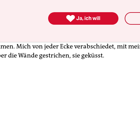
hinaus, ohne mich umzusehen. Hätte ich gewusst, d

Ja, ich will
sein würde – der letzte Blick in mein Zimmer, auf
 Kleider und Gegenstän­de, auf mein Bett und auf 
nen wir gelacht und so viel erlebt hatten –, ich h
men. Mich von jeder Ecke verabschiedet, mit me
r die Wände gestrichen, sie geküsst.