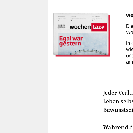
wo
Die
Woc
In 
wie
un
am
Jeder Verlu
Leben selbs
Bewusstse
Während de