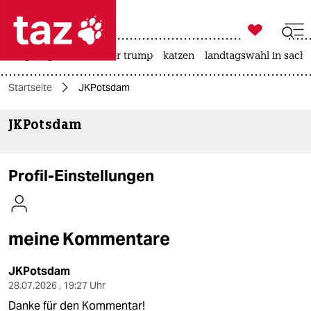

taz zahl ich
bergsteigen
usa unter trump
katzen
landtagswahl in sachs

taz zahl ich
Startseite
JKPotsdam
taz zahl ich
JKPotsdam
themen
politik
Profil-Einstellungen
öko
gesellschaft
meine Kommentare
kultur
JKPotsdam
sport
28.07.2026 , 19:27 Uhr
Danke für den Kommentar!