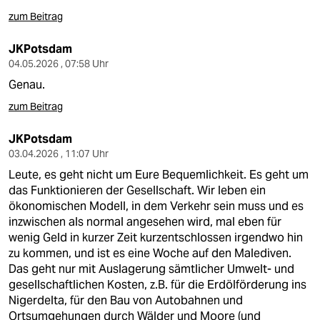
berlin
zum Beitrag
nord
JKPotsdam
wahrheit
04.05.2026 , 07:58 Uhr
Genau.
verlag
zum Beitrag
verlag
JKPotsdam
veranstaltungen
03.04.2026 , 11:07 Uhr
Leute, es geht nicht um Eure Bequemlichkeit. Es geht um
shop
das Funktionieren der Gesellschaft. Wir leben ein
ökonomischen Modell, in dem Verkehr sein muss und es
fragen & hilfe
inzwischen als normal angesehen wird, mal eben für
unterstützen
wenig Geld in kurzer Zeit kurzentschlossen irgendwo hin
zu kommen, und ist es eine Woche auf den Malediven.
abo
Das geht nur mit Auslagerung sämtlicher Umwelt- und
gesellschaftlichen Kosten, z.B. für die Erdölförderung ins
genossenschaft
Nigerdelta, für den Bau von Autobahnen und
Ortsumgehungen durch Wälder und Moore (und