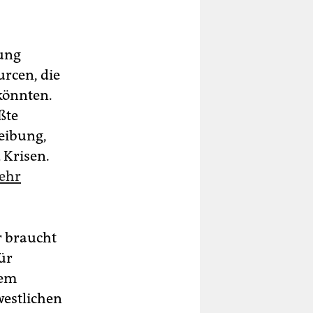
sung
urcen, die
könnten.
ßte
reibung,
 Krisen.
sehr
Er braucht
ür
dem
westlichen