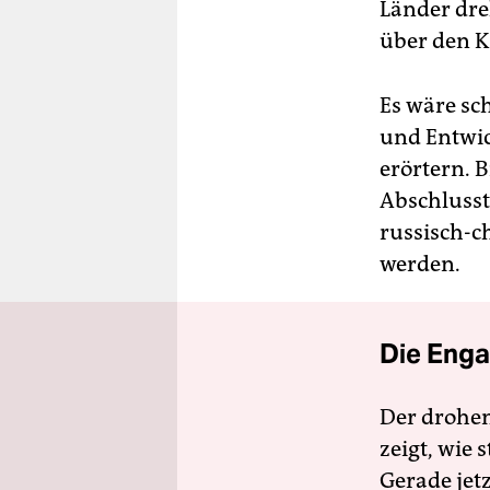
Länder dre
über den 
Es wäre sc
und Entwic
erörtern. B
Abschlusst
russisch-c
werden.
Die Enga
Der drohe
zeigt, wie
Gerade jet