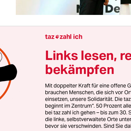
taz
zahl ich

 diesjährigen Treffen der G20-Außenminister:in
Links lesen, r
hi dominierte ein Thema: der russische Angriffsk
nten hatten sich gebildet und nahmen überhand.
bekämpfen
das Vorsitzland Indien als Motto für seine Präsid
 eine Familie, eine Zukunft“ ausgesucht. Auf den T
Mit doppelter Kraft für eine offene G
gsansätze für die drängendsten Probleme der We
brauchen Menschen, die sich vor O
ch mit dem brutalen russischen Angriffskrieg in
einsetzen, unsere Solidarität. Die ta
nnte ein weiteres zentrales Thema zu kurz komm
beginnt im Zentrum“. 50 Prozent a
l. Dabei müsste gerade der eher vereinen als spa
bei taz zahl ich gehen – bis zum 30
die linke, selbstverwaltete Orte unte
bevor sie verschwinden. Sind Sie da
itzung trifft den Globalen Süden besonders hart, 