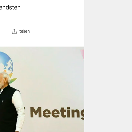
gendsten
teilen