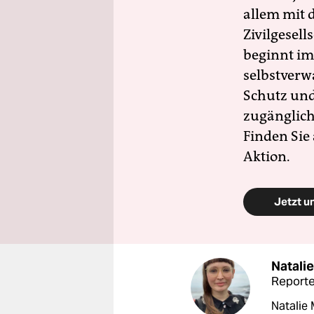
allem mit d
Zivilgesell
beginnt im
selbstverw
Schutz und 
zugänglich
Finden Sie
Aktion.
Jetzt u
Natali
Reporte
Natalie 