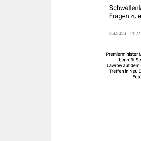
berlin
Schwellenl
nord
Fragen zu e
wahrheit
3.3.2023
11:27
verlag
Premierminister 
verlag
begrüßt Se
Lawrow auf dem
veranstaltungen
Treffen in Neu D
Foto
shop
fragen & hilfe
unterstützen
abo
genossenschaft