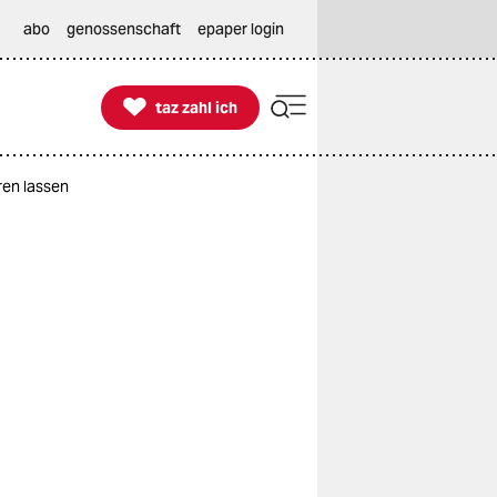
abo
genossenschaft
epaper login

taz zahl ich
taz zahl ich
ren lassen