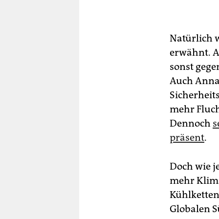
Natürlich 
erwähnt. A
sonst gege
Auch Annal
Sicherheit
mehr Fluch
Dennoch
s
präsent
.
Doch wie je
mehr Klima
Kühlketten
Globalen S