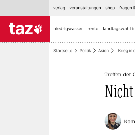
hautnavigation anspringen
hauptinhalt anspringen
footer anspringen
verlag
veranstaltungen
shop
fragen &
niedrigwasser
rente
landtagswahl i

taz zahl ich
taz zahl ich
Startseite
Politik
Asien
Krieg in 
themen
politik
Treffen der 
öko
Nicht
gesellschaft
kultur
Kom
sport