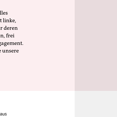
lles
 linke,
ür deren
n, frei
ngagement.
e unsere
 aus