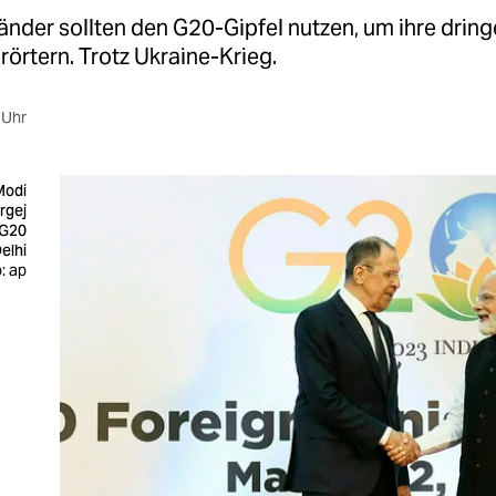
änder sollten den G20-Gipfel nutzen, um ihre drin
rörtern. Trotz Ukraine-Krieg.
 Uhr
Modi
rgej
 G20
elhi
: ap