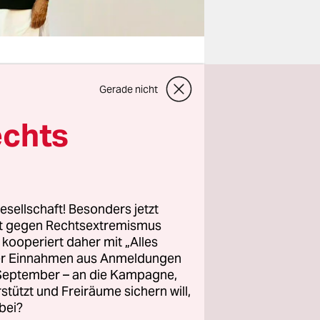
Gerade nicht
nen in
echts
rieg.
 Dabei
entschaft
reffen soll
esellschaft! Besonders jetzt
lt beraten
rt gegen Rechtsextremismus
 der
z kooperiert daher mit „Alles
en: der
ller Einnahmen aus Anmeldungen
lten.
. September – an die Kampagne,
rstützt und Freiräume sichern will,
bei?
was die