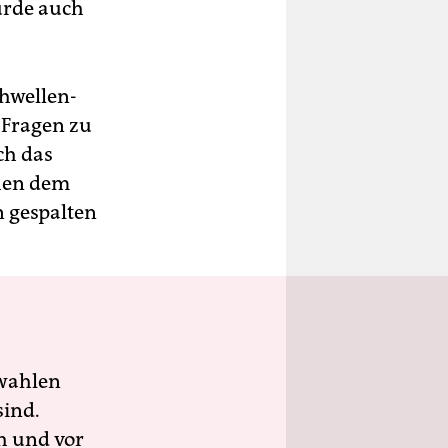
urde auch
chwellen-
 Fragen zu
ch das
chen dem
 gespalten
wahlen
sind.
h und vor