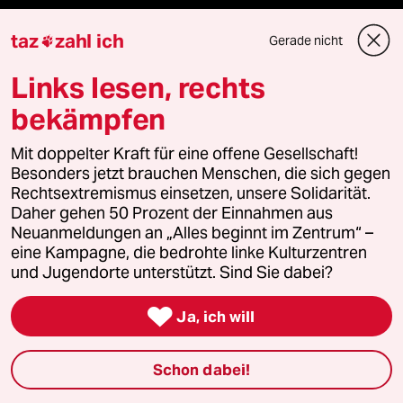
USA unter Trump
taz
zahl ich
Gerade nicht

Landtagswahl in Sachsen-Anhalt
Links lesen, rechts
Hitze
bekämpfen
Surfen
Mit doppelter Kraft für eine offene Gesellschaft!
Besonders jetzt brauchen Menschen, die sich gegen
Rechtsextremismus einsetzen, unsere Solidarität.
Daher gehen 50 Prozent der Einnahmen aus
Verlag
Neuanmeldungen an „Alles beginnt im Zentrum“ –
eine Kampagne, die bedrohte linke Kulturzentren
und Jugendorte unterstützt. Sind Sie dabei?
Aktuelles

Ja, ich will
Hausblog
Schon dabei!
Die Seitenwende