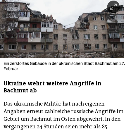
berlin
nord
wahrheit
verlag
verlag
veranstaltungen
Ein zerstörtes Gebäude in der ukrainischen Stadt Bachmut am 27.
Februar
shop
Ukraine wehrt weitere Angriffe in
fragen & hilfe
Bachmut ab
unterstützen
Das ukrainische Militär hat nach eigenen
abo
Angaben erneut zahlreiche russische Angriffe im
Gebiet um Bachmut im Osten abgewehrt. In den
genossenschaft
vergangenen 24 Stunden seien mehr als 85