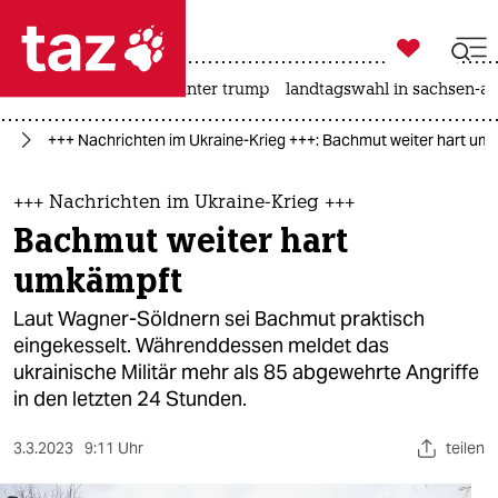

taz zahl ich
nahost-konflikt
usa unter trump
landtagswahl in sachsen-an

taz zahl ich
ne
+++ Nachrichten im Ukraine-Krieg +++: Bachmut weiter hart um
taz zahl ich
themen
+++ Nachrichten im Ukraine-Krieg +++
Bachmut weiter hart
politik
umkämpft
öko
Laut Wagner-Söldnern sei Bachmut praktisch
eingekesselt. Währenddessen meldet das
gesellschaft
ukrainische Militär mehr als 85 abgewehrte Angriffe
in den letzten 24 Stunden.
kultur
sport
3.3.2023
9:11 Uhr
teilen