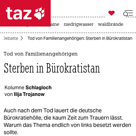

taz zahl ich
hitze
krieg in der ukraine
niedrigwasser
waldbrände

taz zahl ich
Debatte
Tod von Familienangehörigen: Sterben in Bürokratistan
taz zahl ich
themen
Tod von Familienangehörigen
Sterben in Bürokratistan
politik
öko
Kolumne
Schlagloch
von
Ilija Trojanow
gesellschaft
kultur
Auch nach dem Tod lauert die deutsche
Bürokratiehölle, die kaum Zeit zum Trauern lässt.
sport
Warum das Thema endlich von links besetzt werden
sollte.