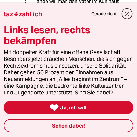
lange will man den Vater im Kühlhaus
wissen?
taz
zahl ich
Gerade nicht

Links lesen, rechts
PeWi
PP
bekämpfen
04.06.2025
,
13:31 Uhr
@Herma Huhn:
Mit doppelter Kraft für eine offene Gesellschaft!
Ich vermute, dieser Idee stünde der in
Besonders jetzt brauchen Menschen, die sich gegen
Deutschland geltende
Rechtsextremismus einsetzen, unsere Solidarität.
"Begräbniszwang" entgegen. Einfach
Daher gehen 50 Prozent der Einnahmen aus
die Urne daheim aufbewahren und
Neuanmeldungen an „Alles beginnt im Zentrum“ –
auf bessere Zeiten warten, dürfte
eine Kampagne, die bedrohte linke Kulturzentren
Probleme bereiten.
und Jugendorte unterstützt. Sind Sie dabei?
Eventuell scheitert schon die

Ja, ich will
Einäscherung an fehlenden Papieren,
etwa der Sterbeurkunde.
Ansonsten geht die Kritik von Herrn
Schon dabei!
Trojanow teilweise am Ziel vorbei.
Das Problem ist hier nicht die