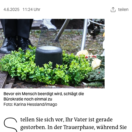
berlin
4.6.2025
11:24 Uhr
teilen
nord
wahrheit
verlag
verlag
veranstaltungen
shop
fragen & hilfe
Bevor ein Mensch beerdigt wird, schlägt die
unterstützen
Bürokratie noch einmal zu
Foto: Karina Hessland/imago
abo
S
tellen Sie sich vor, Ihr Vater ist gerade
genossenschaft
gestorben. In der Trauerphase, während Sie