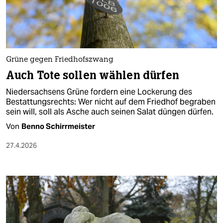
berlin
nord
wahrheit
Grüne gegen Friedhofszwang
verlag
Auch Tote sollen wählen dürfen
verlag
Niedersachsens Grüne fordern eine Lockerung des
Bestattungsrechts: Wer nicht auf dem Friedhof begraben
veranstaltungen
sein will, soll als Asche auch seinen Salat düngen dürfen.
shop
Von
Benno Schirrmeister
fragen & hilfe
27.4.2026
unterstützen
abo
genossenschaft