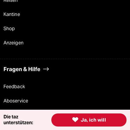
Reisen
Kantine
Shop
Anzeigen
Fragen & Hilfe
Feedback
Aboservice
ePaper Login
Die taz

Ja, ich will
unterstützen:
Downloads für Abonnierende