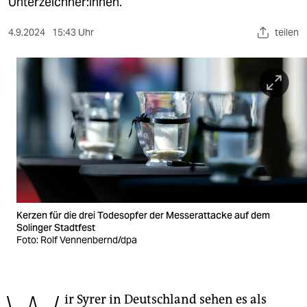
berlin
Unterzeichner:innen.
nord
4.9.2024
15:43 Uhr
teilen
wahrheit
verlag
verlag
veranstaltungen
shop
fragen & hilfe
Kerzen für die drei Todesopfer der Messerattacke auf dem
unterstützen
Solinger Stadtfest
Foto: Rolf Vennenbernd/dpa
abo
genossenschaft
ir Syrer in Deutschland sehen es als