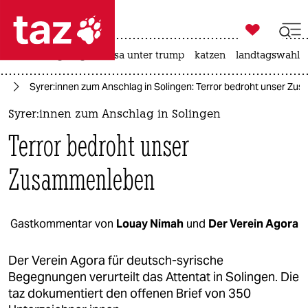

taz zahl ich
hitze
bergsteigen
usa unter trump
katzen
landtagswahl i

taz zahl ich
en
Sy­re­r:in­nen zum Anschlag in Solingen: Terror bedroht unser Z
taz zahl ich
Sy­re­r:in­nen zum Anschlag in Solingen
themen
Terror bedroht unser
politik
Zusammenleben
öko
gesellschaft
Gastkommentar von
Louay Nimah
und
Der Verein Agora
kultur
Der Verein Agora für deutsch-syrische
Begegnungen verurteilt das Attentat in Solingen. Die
sport
taz dokumentiert den offenen Brief von 350