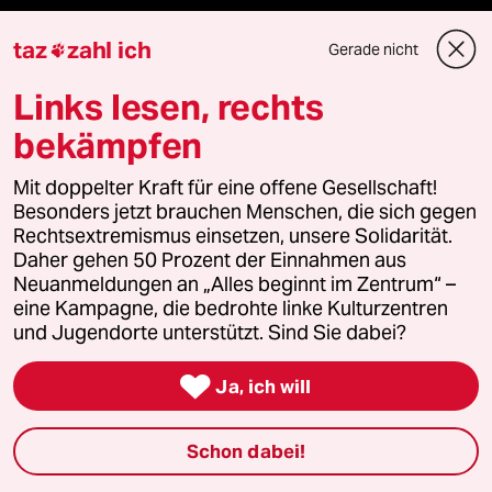
panterpreis 2026
taz
zahl ich
Gerade nicht

Links lesen, rechts
bekämpfen
Podcast
Mit doppelter Kraft für eine offene Gesellschaft!
bundestalk
Besonders jetzt brauchen Menschen, die sich gegen
Rechtsextremismus einsetzen, unsere Solidarität.
Daher gehen 50 Prozent der Einnahmen aus
fernverbindung
Neuanmeldungen an „Alles beginnt im Zentrum“ –
eine Kampagne, die bedrohte linke Kulturzentren
klima update°
und Jugendorte unterstützt. Sind Sie dabei?
Mauerecho

Ja, ich will
Freie Rede
Schon dabei!
reingehen