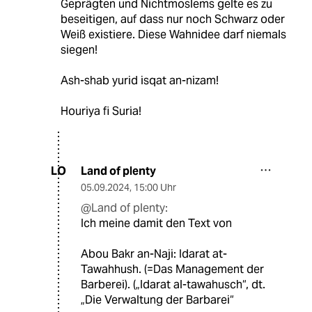
Geprägten und Nichtmoslems gelte es zu
beseitigen, auf dass nur noch Schwarz oder
Weiß existiere. Diese Wahnidee darf niemals
siegen!
Ash-shab yurid isqat an-nizam!
Houriya fi Suria!
Land of plenty
LO
05.09.2024
,
15:00 Uhr
@Land of plenty:
Ich meine damit den Text von
Abou Bakr an-Naji: Idarat at-
Tawahhush. (=Das Management der
Barberei). („Idarat al-tawahusch“, dt.
„Die Verwaltung der Barbarei“