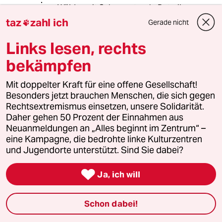
Wälder mit Schwarzstorch, Rotmilan
und Fledermäusen für WKA,
taz
zahl ich
Gerade nicht

Zufahrtsstraßen etc. abgeholzt. Und
die Mais/Rapsmonokulturen für die
Links lesen, rechts
Biogas-Energiewende bitte auch
bekämpfen
vergessen! "Die Landwirtschaft" ist da
der Buhmann, um andere
Rückgangsfaktoren verharmlosen zu
Mit doppelter Kraft für eine offene Gesellschaft!
können.
Besonders jetzt brauchen Menschen, die sich gegen
Rechtsextremismus einsetzen, unsere Solidarität.
Daher gehen 50 Prozent der Einnahmen aus
Neuanmeldungen an „Alles beginnt im Zentrum“ –
Sofia Dütsch
SD
eine Kampagne, die bedrohte linke Kulturzentren
24.03.2019
,
21:19 Uhr
und Jugendorte unterstützt. Sind Sie dabei?
@Michi W...:
Und schon wieder ein Lebensraum

Ja, ich will
weniger. Das ganze hat System.
Schon dabei!
Irre!