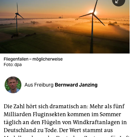
berlin
nord
wahrheit
verlag
verlag
Fliegenfallen – möglicherweise
Foto: dpa
veranstaltungen
shop
Aus Freiburg
Bernward Janzing
fragen & hilfe
unterstützen
Die Zahl hört sich dramatisch an: Mehr als fünf
Milliarden Fluginsekten kommen im Sommer
abo
täglich an den Flügeln von Windkraftanlagen in
genossenschaft
Deutschland zu Tode. Der Wert stammt aus