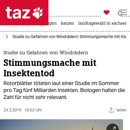

taz zahl ich
ceuta
hitze
bergsteigen
katzen
landtagswahl in sachsen-

taz zahl ich
ie
Studie zu Gefahren von Windrädern: Stimmungsmache mit Inse
taz zahl ich
themen
Studie zu Gefahren von Windrädern
Stimmungsmache mit
politik
Insektentod
öko
Rotorblätter töteten laut einer Studie im Sommer
pro Tag fünf Milliarden Insekten. Biologen halten die
gesellschaft
Zahl für nicht sehr relevant.
kultur
24.3.2019
18:52 Uhr
teilen
sport