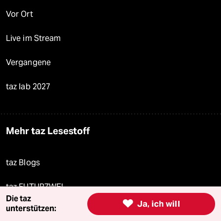
Vor Ort
Live im Stream
Vergangene
taz lab 2027
Mehr taz Lesestoff
taz Blogs
taz FUTURZWEI
Die taz

Ja, ich will
unterstützen:
Le Monde diplomatique