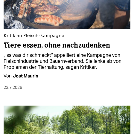
berlin
nord
wahrheit
Kritik an Fleisch-Kampagne
verlag
Tiere essen, ohne nachzudenken
verlag
„Iss was dir schmeckt“ appelliert eine Kampagne von
Fleischindustrie und Bauernverband. Sie lenke ab von
veranstaltungen
Problemen der Tierhaltung, sagen Kritiker.
shop
Von
Jost Maurin
fragen & hilfe
23.7.2026
unterstützen
abo
genossenschaft