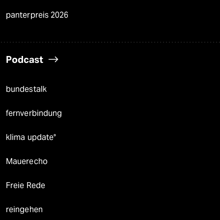
panterpreis 2026
Podcast
bundestalk
fernverbindung
klima update°
Mauerecho
Freie Rede
reingehen