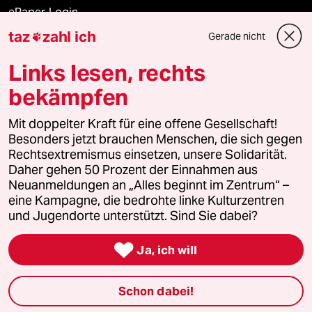
ePaper Login
taz
zahl ich
Gerade nicht

Downloads für Abonnierende
Links lesen, rechts
bekämpfen
© 2026 taz Verlags und Vertriebs GmbH
Alle Rechte vorbehalten. Bei rechtlichen Fragen oder für Genehmigungen
Mit doppelter Kraft für eine offene Gesellschaft!
wenden Sie sich bitte an
lizenzen@taz.de
Besonders jetzt brauchen Menschen, die sich gegen
Rechtsextremismus einsetzen, unsere Solidarität.
Daher gehen 50 Prozent der Einnahmen aus
Feedback
Redaktionsstatut
Kommune-Richtlinien
KI-
Neuanmeldungen an „Alles beginnt im Zentrum“ –
eine Kampagne, die bedrohte linke Kulturzentren
Leitlinie
Informant
Datenschutz
Impressum
AGB
und Jugendorte unterstützt. Sind Sie dabei?
Seitenwende
Einwilligungen widerrufen (Ads)

Ja, ich will
Schon dabei!