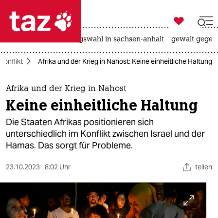

taz zahl ich
hitze
surfen
landtagswahl in sachsen-anhalt
gewalt gegen

taz zahl ich
Konflikt
Afrika und der Krieg in Nahost: Keine einheitliche Haltung
taz zahl ich
themen
Afrika und der Krieg in Nahost
Keine einheitliche Haltung
politik
Die Staaten Afrikas positionieren sich
öko
unterschiedlich im Konflikt zwischen Israel und der
Hamas. Das sorgt für Probleme.
gesellschaft
23.10.2023
8:02 Uhr
teilen
kultur
sport