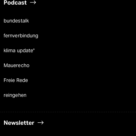
Podcast
bundestalk
fernverbindung
klima update°
Mauerecho
Freie Rede
reingehen
Newsletter