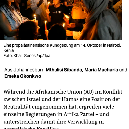
berlin
nord
wahrheit
verlag
Eine propalästinensische Kundgebung am 14. Oktober in Nairobi,
Kenia
verlag
Foto: Khalil Senosi/ap/dpa
veranstaltungen
Aus Johannesburg
Mthulisi Sibanda
,
Maria Macharia
und
shop
Emeka Okonkwo
fragen & hilfe
Während die Afrikanische Union (AU) im Konflikt
unterstützen
zwischen Israel und der Hamas eine Position der
Neutralität eingenommen hat, ergreifen viele
abo
einzelne Regierungen in Afrika Partei – und
genossenschaft
unterstreichen damit ihre Verwicklung in