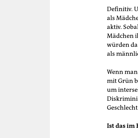
Definitiv.
als Mädche
aktiv. Soba
Mädchen ih
würden das 
als männlic
Wenn man d
mit Grün b
um interse
Diskrimini
Geschlecht
Ist das i