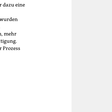
r dazu eine
 wurden
.
n, mehr
htigung.
r Prozess