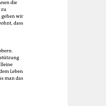
nnen die
 zu
n gehen wir
wohnt, dass
obern.
rstützung
lleine
s dem Leben
ass man das