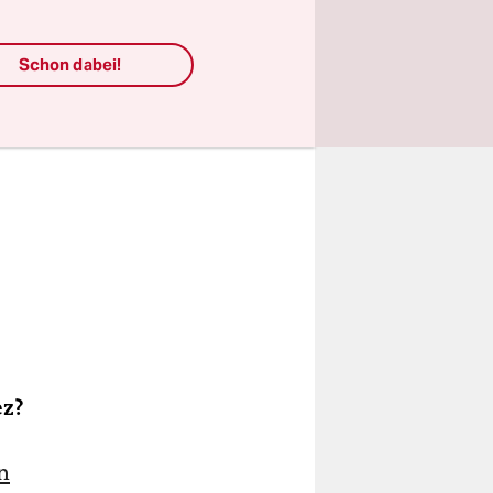
Schon dabei!
ez?
n