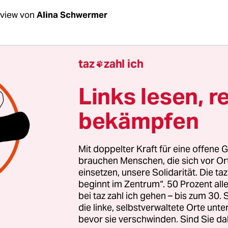
rview von
Alina Schwermer
ieß-Stüber, Sie gehen bei „Kick for Girls“ geziel
taz
zahl ich

o Armut herrscht. Was ändert das?
Links lesen, r
-Stüber:
Es ist selbstverständlich, dass man dort
bekämpfen
e leben, in Quartiere und Schulen. Die Kinder, di
tive in den Sportverein gehen, können wir vor all
 Schul-AGs werden von Menschen mit
Mit doppelter Kraft für eine offene G
ngsbiografie oder Mädchen überproportional h
brauchen Menschen, die sich vor O
einsetzen, unsere Solidarität. Die ta
n anderer Vorteil ist, dass wir da unabhängig von
beginnt im Zentrum“. 50 Prozent a
ukturen sind und pädagogische Konzepte entwic
bei taz zahl ich gehen – bis zum 30
die linke, selbstverwaltete Orte unte
bevor sie verschwinden. Sind Sie da