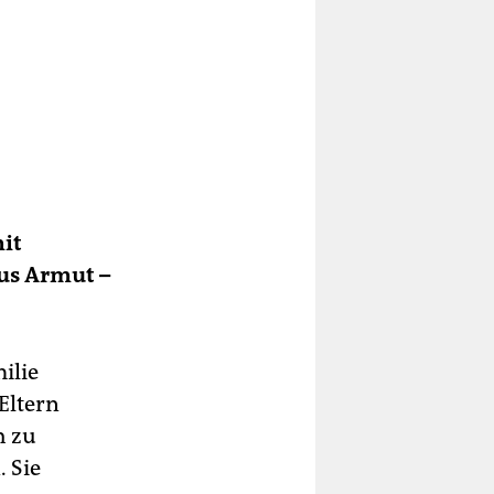
it
us Armut –
ilie
Eltern
h zu
 Sie