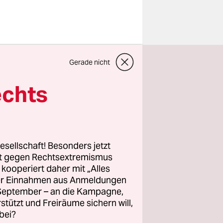
t in
Gerade nicht
echts
 hingeht,
e nicht aus
em dort
esellschaft! Besonders jetzt
äufig
rt gegen Rechtsextremismus
z kooperiert daher mit „Alles
ller Einnahmen aus Anmeldungen
keln
. September – an die Kampagne,
rstützt und Freiräume sichern will,
bei?