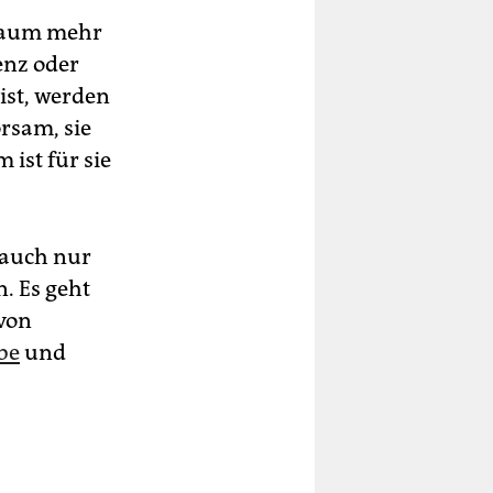
 Raum mehr
enz oder
 ist, werden
rsam, sie
 ist für sie
 auch nur
. Es geht
von
be
und