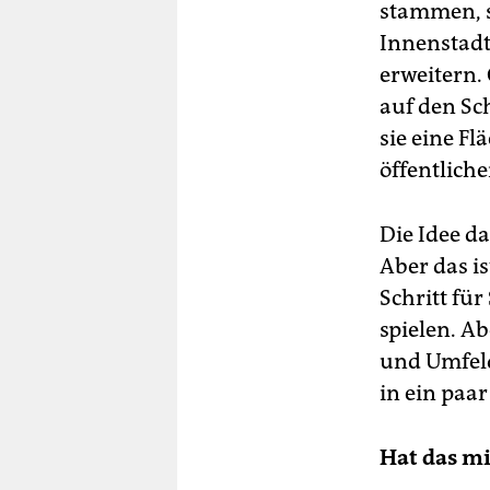
stammen, s
Innenstadt
erweitern.
auf den Sc
sie eine F
öffentliche
Die Idee da
Aber das i
Schritt für
spielen. A
und Umfeld
in ein paa
Hat das mi