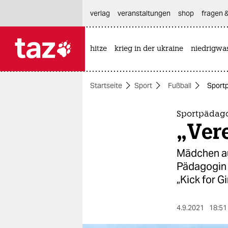
hautnavigation anspringen
hauptinhalt anspringen
footer anspringen
verlag
veranstaltungen
shop
fragen &
hitze
krieg in der ukraine
niedrigwa

taz zahl ich
taz zahl ich
Startseite
Sport
Fußball
Sportp
themen
politik
Sportpädago
„Vere
öko
Mädchen au
gesellschaft
Pädagogin P
„Kick for Gir
kultur
sport
4.9.2021
18:51