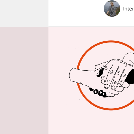
epaper login
Inte
taz: Frau G
Viertel, w
Petra Gieß
wo die Leut
Eigeninitia
erreichen.
Zuwanderu
genutzt. Ei
Vereinsstr
können.