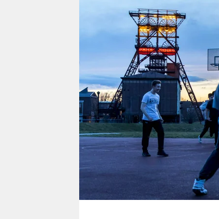
berlin
nord
wahrheit
verlag
verlag
veranstaltungen
shop
fragen & hilfe
unterstützen
abo
genossenschaft