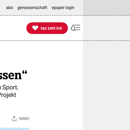
abo
genossenschaft
epaper login

taz zahl ich
taz zahl ich
ssen“
 Sport.
Projekt
teilen