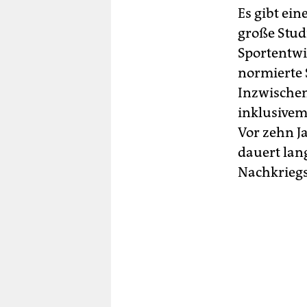
Es gibt ei
große Studi
Sportentw
normierte 
Inzwischen
inklusivem
Vor zehn Ja
dauert lan
Nachkriegs