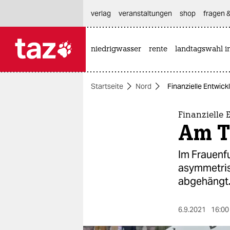
hautnavigation anspringen
hauptinhalt anspringen
footer anspringen
verlag
veranstaltungen
shop
fragen &
niedrigwasser
rente
landtagswahl i

taz zahl ich
taz zahl ich
Startseite
Nord
Finanzielle Entwic
themen
politik
Finanzielle 
Am T
öko
Im Frauenf
gesellschaft
asymmetris
abgehängt
kultur
sport
6.9.2021
16:00