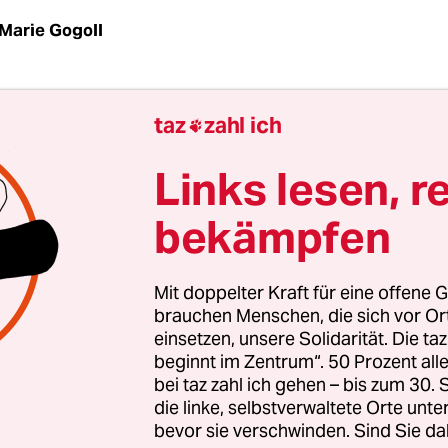
Marie Gogoll
Reisinger in den 90er-Jahren bei Heike Rheine in 
taz
zahl ich

 gespielt hat, war Geld kein Thema. Stolz sei man
che Aufwandsentschädigungen zwar schon gewes
Links lesen, r
0 Jahre alte sportliche Leiterin des SV Meppen, „
bekämpfen
l war damals alles Nebensache“.
le kostet ein Trikot der Frauenmannschaft des FC
Mit doppelter Kraft für eine offene G
app 90 Euro und es gibt in Deutschland Frauen,
brauchen Menschen, die sich vor O
einsetzen, unsere Solidarität. Die ta
elen leben können. Wenn auch gesichert nur in d
beginnt im Zentrum“. 50 Prozent a
Beim FC Bayern, dem VfL Wolfsburg und bei Eintr
bei taz zahl ich gehen – bis zum 30
t.
die linke, selbstverwaltete Orte unte
bevor sie verschwinden. Sind Sie da