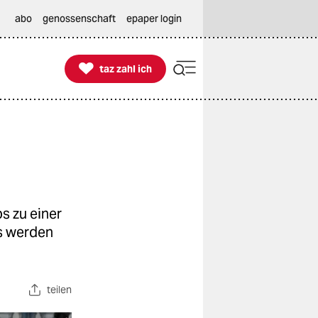
abo
genossenschaft
epaper login

taz zahl ich
taz zahl ich
s zu einer
s werden
teilen