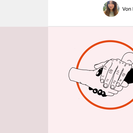
epaper login
Von
Als Maria 
Bundesliga
gelegentli
die heute 5
dem Fußbal
Mittlerwei
Fanshop kn
Fußballspi
Vereinen: 
Frankfur