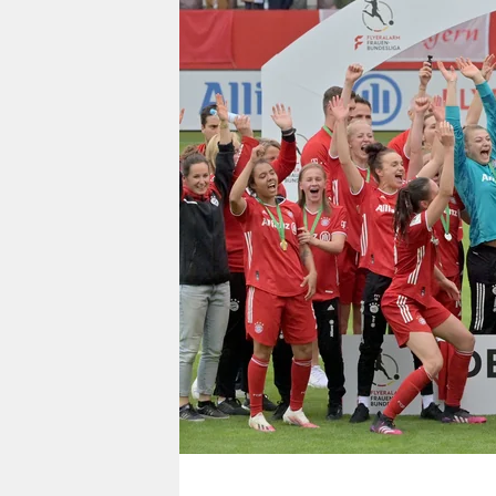
berlin
nord
wahrheit
verlag
verlag
veranstaltungen
shop
fragen & hilfe
unterstützen
abo
genossenschaft