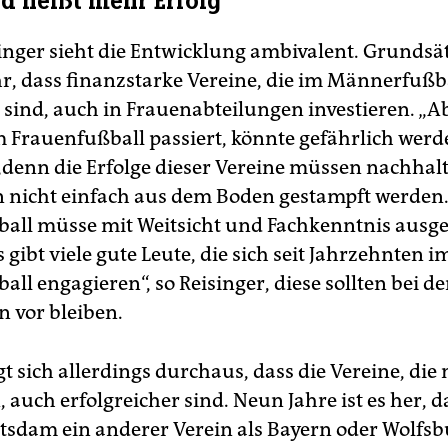
d heißt mehr Erfolg
inger sieht die Entwicklung ambivalent. Grundsät
ihr, dass finanzstarke Vereine, die im Männerfußb
h sind, auch in Frauenabteilungen investieren. „A
Frauenfußball passiert, könnte gefährlich werde
 „denn die Erfolge dieser Vereine müssen nachhalt
 nicht einfach aus dem Boden gestampft werden.
all müsse mit Weitsicht und Fachkenntnis ausg
 gibt viele gute Leute, die sich seit Jahrzehnten i
ll engagieren“, so Reisinger, diese sollten bei d
n vor bleiben.
gt sich allerdings durchaus, dass die Vereine, die
, auch erfolgreicher sind. Neun Jahre ist es her, d
tsdam ein anderer Verein als Bayern oder Wolfsb