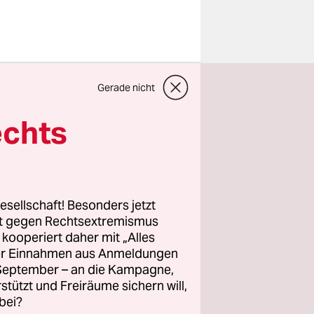
der
Gerade nicht
 auf
en, meint
echts
aber außer
 Bayern im
esellschaft! Besonders jetzt
 die vom
rt gegen Rechtsextremismus
z kooperiert daher mit „Alles
rei
ller Einnahmen aus Anmeldungen
acht
. September – an die Kampagne,
rstützt und Freiräume sichern will,
bei?