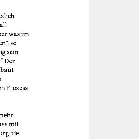
zlich
all
ber was im
n“, so
ig sein
“ Der
ebaut
m
em Prozess
 mehr
ass mit
urg die