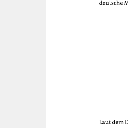
deutsche M
Laut dem D