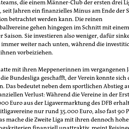
teams, die einem Männer-Club der ersten drei L
 seit Jahren ein finanzielles Minus am Ende der S
tion betrachtet werden kann. Die reinen
allvereine gehen hingegen im Schnitt mit einem
r Saison. Sie investieren also weniger, dafür sinke
e immer weiter nach unten, während die investit
 ihnen vorbeiziehen.
hatte mit ihren Meppenerinnen im vergangenen 
 die Bundesliga geschafft, der Verein konnte sich 
en. Das bedeutet neben dem sportlichen Abstieg 
nziellen Verlust: Während die Vereine in der Ers
00 Euro aus der Ligavermarktung des DFB erhalte
itligavereine nur rund 35.000 Euro, also fast 90 
as mache die Zweite Liga mit ihren dennoch hoh
gskriterien finanziell unattraktiv, meint Reising