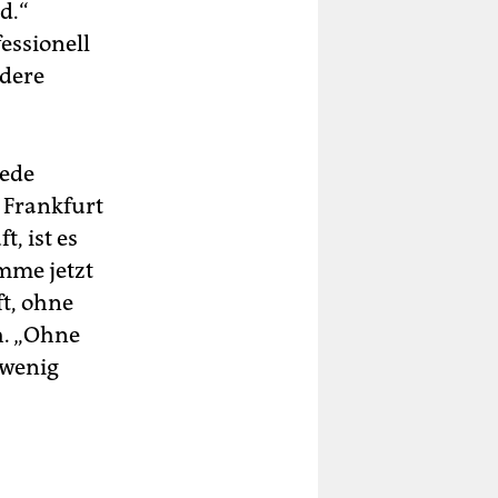
d.“
essionell
ndere
iede
s Frankfurt
t, ist es
omme jetzt
ft, ohne
h. „Ohne
 wenig