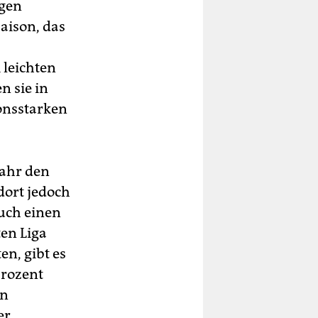
igen
aison, das
 leichten
n sie in
ionsstarken
Jahr den
dort jedoch
auch einen
ten Liga
n, gibt es
Prozent
en
er.