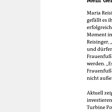
Mehr Gel
Maria Reis
gefällt es 
erfolgreic
Moment im 
Reisinger,
und dürfen
Frauenfußb
werden. „Es
Frauenfußba
nicht auße
Aktuell zei
investieren
Turbine Po