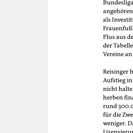
Bundesliga
angehören,
als Investi
Frauenfußb
Plus aus de
der Tabell
Vereine an
Reisinger 
Aufstieg in
nicht halt
herben fina
rund 300.0
für die Zwe
weniger. D
Lizensierun