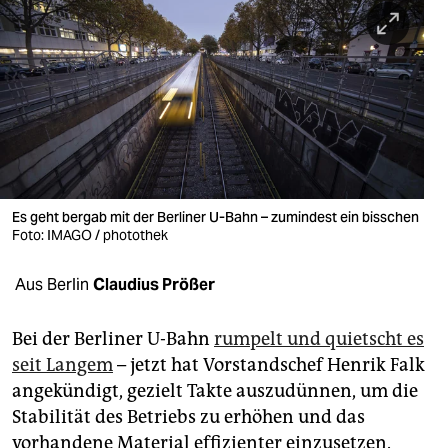
berlin
nord
wahrheit
verlag
verlag
veranstaltungen
Es geht bergab mit der Berliner U-Bahn – zumindest ein bisschen
Foto: IMAGO / photothek
shop
Aus Berlin
Claudius Prößer
fragen & hilfe
unterstützen
Bei der Berliner U-Bahn
rumpelt und quietscht es
seit Langem
– jetzt hat Vorstandschef Henrik Falk
abo
angekündigt, gezielt Takte auszudünnen, um die
genossenschaft
Stabilität des Betriebs zu erhöhen und das
vorhandene Material effizienter einzusetzen.