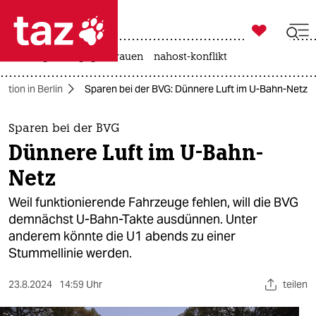

taz zahl ich
hitze
gewalt gegen frauen
nahost-konflikt

taz zahl ich
ition in Berlin
Sparen bei der BVG: Dünnere Luft im U-Bahn-Netz
taz zahl ich
themen
Sparen bei der BVG
Dünnere Luft im U-Bahn-
politik
Netz
öko
Weil funktionierende Fahrzeuge fehlen, will die BVG
demnächst U-Bahn-Takte ausdünnen. Unter
gesellschaft
anderem könnte die U1 abends zu einer
Stummellinie werden.
kultur
sport
23.8.2024
14:59 Uhr
teilen