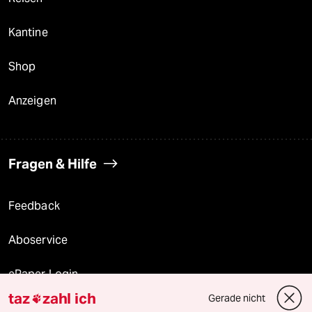
Kantine
Shop
Anzeigen
Fragen & Hilfe
Feedback
Aboservice
ePaper Login
taz
zahl ich
Gerade nicht

Downloads für Abonnierende