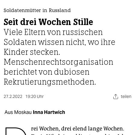
berlin
Soldatenmütter in Russland
nord
Seit drei Wochen Stille
wahrheit
Viele Eltern von russischen
Soldaten wissen nicht, wo ihre
verlag
Kinder stecken.
verlag
Menschenrechtsorganisation
veranstaltungen
berichtet von dubiosen
shop
Rekrutierungsmethoden.
fragen & hilfe
27.2.2022
19:20 Uhr
teilen
unterstützen
Aus Moskau
Inna Hartwich
abo
genossenschaft
rei Wochen, drei elend lange Wochen.