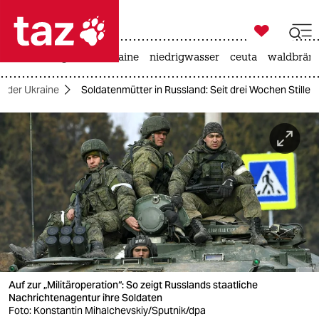

taz zahl ich
hitze
krieg in der ukraine
niedrigwasser
ceuta
waldbrän

taz zahl ich
in der Ukraine
Soldatenmütter in Russland: Seit drei Wochen Stille
taz zahl ich
themen
politik
öko
gesellschaft
kultur
Auf zur „Militäroperation“: So zeigt Russlands staatliche
sport
Nachrichtenagentur ihre Soldaten
Foto: Konstantin Mihalchevskiy/Sputnik/dpa