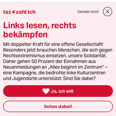
taz
zahl ich
Gerade nicht

meerwind7
M
Links lesen, rechts
28.02.2022
,
13:28 Uhr
@ПТНПНХ:
bekämpfen
In Russland: Facebook ist laut
Beobachtern weitgehend nicht mehr
Mit doppelter Kraft für eine offene Gesellschaft!
nutzbar
Besonders jetzt brauchen Menschen, die sich gegen
www.rnd.de/digital...PMYA3MC3MA7
Rechtsextremismus einsetzen, unsere Solidarität.
NM.html
Daher gehen 50 Prozent der Einnahmen aus
Neuanmeldungen an „Alles beginnt im Zentrum“ –
eine Kampagne, die bedrohte linke Kulturzentren
und Jugendorte unterstützt. Sind Sie dabei?
Gabriel Renoir
GR
10.03.2022
,
03:42 Uhr

Ja, ich will
@meerwind7:
Die Russen können auch auf
Kurzwelle unzensierte Nachrichten
Schon dabei!
hören.