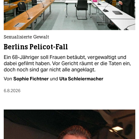
berlin
nord
wahrheit
Sexualisierte Gewalt
verlag
Berlins Pelicot-Fall
verlag
Ein 68-Jähriger soll Frauen betäubt, vergewaltigt und
dabei gefilmt haben. Vor Gericht räumt er die Taten ein,
veranstaltungen
doch noch sind gar nicht alle angeklagt.
shop
Von
Sophie Fichtner
und
Uta Schleiermacher
fragen & hilfe
6.8.2026
unterstützen
abo
genossenschaft