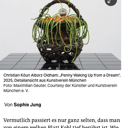
berlin
nord
wahrheit
verlag
verlag
veranstaltungen
shop
Christian Kōun Alborz Oldham: „Penny Waking Up from a Dream“,
2025, Detailansicht aus Kunstverein München
fragen & hilfe
Foto: Maximi­lian Geuter, Courtesy der Künstler und Kunstverein
München e. V.
unterstützen
Von
Sophie Jung
abo
genossenschaft
Vermutlich passiert es nur ganz selten, dass man
von einem welken Blatt Kohl tief berührt ist. Wie