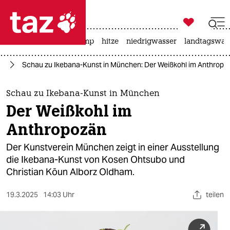

taz zahl ich
katzen
usa unter trump
hitze
niedrigwasser
landtagswahl

taz zahl ich
te
Schau zu Ikebana-Kunst in München: Der Weißkohl im Anthropo
taz zahl ich
themen
Schau zu Ikebana-Kunst in München
Der Weißkohl im
politik
Anthropozän
öko
Der Kunstverein München zeigt in einer Ausstellung
die Ikebana-Kunst von Kosen Ohtsubo und
gesellschaft
Christian Kōun Alborz Oldham.
kultur
19.3.2025
14:03 Uhr
teilen
sport