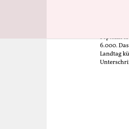
Demo im Z
Menschen, 
die dritte
niedersäch
September 
6.000. Das
Landtag kü
Unterschri