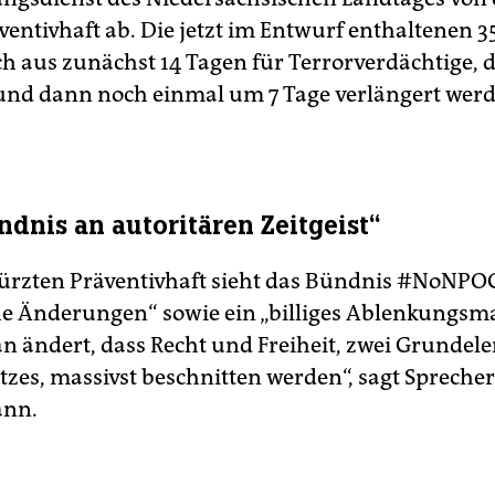
ventivhaft ab. Die jetzt im Entwurf enthaltenen 3
ch aus zunächst 14 Tagen für Terrorverdächtige, 
 und dann noch einmal um 7 Tage verlängert wer
ndnis an autoritären Zeitgeist“
kürzten Präventivhaft sieht das Bündnis #NoNPOG
e Änderungen“ sowie ein „billiges Ablenkungsm
an ändert, dass Recht und Freiheit, zwei Grundel
zes, massivst beschnitten werden“, sagt Spreche
nn.