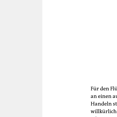
Für den Fl
an einen au
Handeln ste
willkürlich