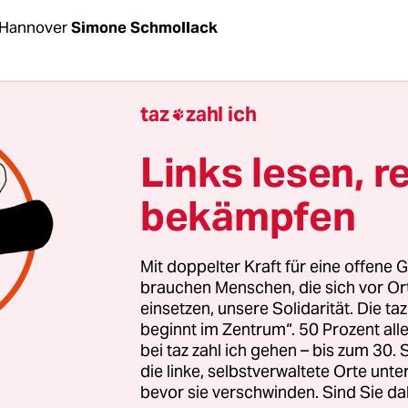
 Hannover
Simone Schmollack
äventivhaft für Menschen, von denen man annimm
taz
zahl ich

mnächst eine Straftat begehen, Überwachung be
n öffentlichen Veranstaltungen, Filmen mit Bo
Links lesen, r
formen,
automatisches Scannen von Autokennzei
bekämpfen
n Staatstrojanern auf privaten Computern und
es, Vermummung als Straftat. Das und noch m
oht Menschen in Niedersachsen, wenn der Landt
Mit doppelter Kraft für eine offene G
m Dienstag kommender Woche tatsächlich das r
brauchen Menschen, die sich vor O
einsetzen, unsere Solidarität. Die ta
tz verabschiedet.
beginnt im Zentrum“. 50 Prozent a
bei taz zahl ich gehen – bis zum 30
t dagegen ist groß. #NoNPOG, ein Bündnis von r
die linke, selbstverwaltete Orte unte
bevor sie verschwinden. Sind Sie da
n aus dem gesamten Bundesland, ruft für Samstag