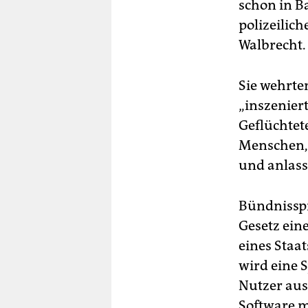
schon in Ba
polizeilic
Walbrecht.
Sie wehrte
„inszenie
Geflüchtet
Menschen, 
und anlassl
Bündnissp
Gesetz ein
eines Staat
wird eine 
Nutzer aus
Software m