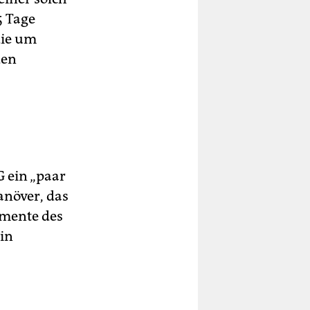
5 Tage
die um
den
 ein „paar
anöver, das
emente des
rin