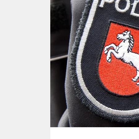
berlin
nord
wahrheit
verlag
verlag
veranstaltungen
shop
fragen & hilfe
unterstützen
abo
genossenschaft