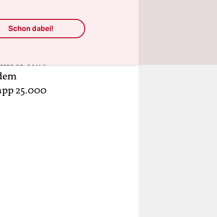
000
ist bereits
Schon dabei!
enen
ember etwa
 dem
napp 25.000