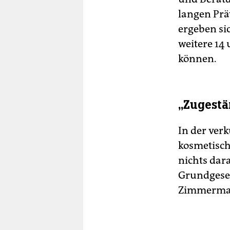
langen Prä
ergeben si
weitere 14
können.
„Zugestä
In der ver
kosmetisch
nichts dar
Grundgeset
Zimmerma