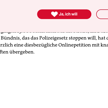
entrum Hannovers auf. Erwartet werden etwa 7.
sagte Bündnissprecherin Juana Zimmermann. Es 

Ja, ich will
 Großdemo gegen eines der Hauptvorhaben der
sischen Koalition aus SPD und CDU. Im vergang
gingen 15.000 Menschen auf die Straße, im Dez
 Bündnis, das das Polizeigesetz stoppen will, hat
rzlich eine diesbezügliche Onlinepetition mit k
ften übergeben.