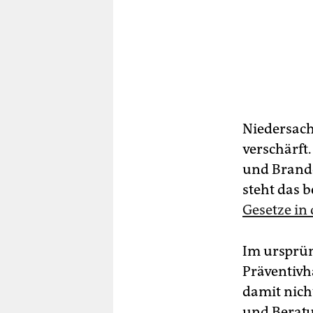
Niedersachs
verschärft
und Brande
steht das b
Gesetze in
Im ursprün
Präventivh
damit nich
und Beratu