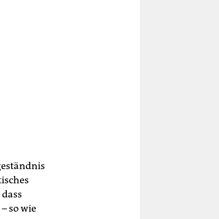
geständnis
tisches
 dass
 – so wie