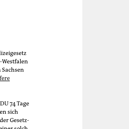
lizeigesetz
-Westfalen
n Sachsen
fere
CDU 74 Tage
en sich
der Gesetz-
einer solch