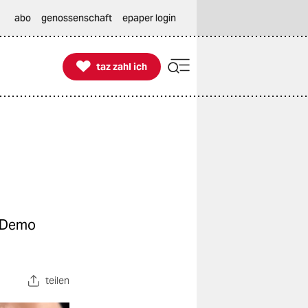
abo
genossenschaft
epaper login

taz zahl ich
taz zahl ich
e Demo
teilen