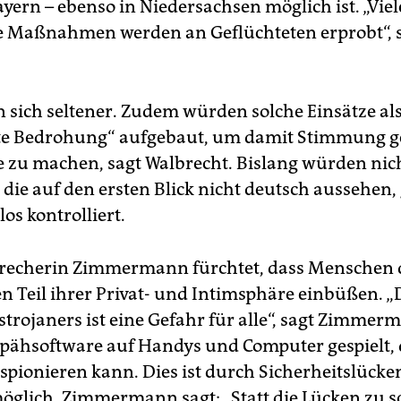
yern – ebenso in Niedersachsen möglich ist. „Viel
he Maßnahmen werden an Geflüchteten erprobt“, 
n sich seltener. Zudem würden solche Einsätze al
rte Bedrohung“ aufgebaut, um damit Stimmung 
e zu machen, sagt Walbrecht. Bislang würden nich
die auf den ersten Blick nicht deutsch aussehen,
os kontrolliert.
recherin Zimmermann fürchtet, dass Menschen 
en Teil ihrer Privat- und Intimsphäre einbüßen. „
strojaners ist eine Gefahr für alle“, sagt Zimmer
Spähsoftware auf Handys und Computer gespielt, 
spionieren kann. Dies ist durch Sicherheitslücken
öglich. Zimmermann sagt: „Statt die Lücken zu s