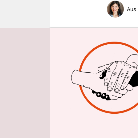
epaper login
Aus
35 Tage Pr
werden de
und andere
Polizeiuni
Einsatz vo
Smartphon
anderes dr
Hannover a
Polizeigese
Der Protes
Initiative