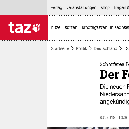
hautnavigation anspringen
hauptinhalt anspringen
footer anspringen
verlag
veranstaltungen
shop
fragen &
hitze
surfen
landtagswahl in sachse

taz zahl ich
taz zahl ich
Startseite
Politik
Deutschland
S
themen
politik
Schärferes P
Der F
öko
Die neuen P
gesellschaft
Niedersachs
angekündig
kultur
sport
9.5.2019
13:36