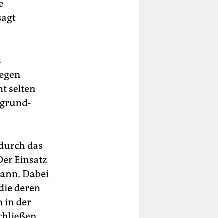
e
sagt
s
gegen
t selten
 grund-
durch das
Der Einsatz
mann. Dabei
die deren
 in der
chließen,