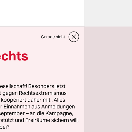
t, sie
Gerade nicht
i Demos
dycams an
echts
chen,
anch
ag in
esellschaft! Besonders jetzt
eformierte
rt gegen Rechtsextremismus
z kooperiert daher mit „Alles
ller Einnahmen aus Anmeldungen
. September – an die Kampagne,
und 140
rstützt und Freiräume sichern will,
bei?
 zu einer