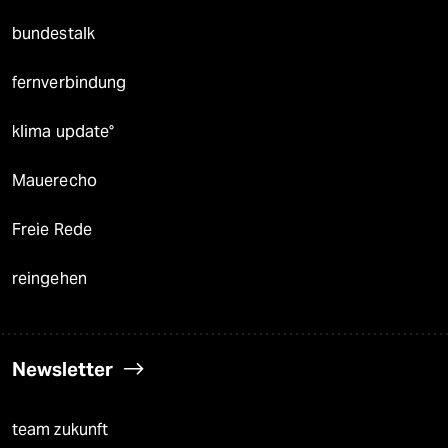
bundestalk
fernverbindung
klima update°
Mauerecho
Freie Rede
reingehen
Newsletter
team zukunft