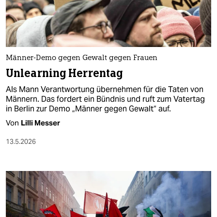
berlin
nord
wahrheit
Männer-Demo gegen Gewalt gegen Frauen
verlag
Unlearning Herrentag
verlag
Als Mann Verantwortung übernehmen für die Taten von
Männern. Das fordert ein Bündnis und ruft zum Vatertag
veranstaltungen
in Berlin zur Demo „Männer gegen Gewalt“ auf.
shop
Von
Lilli Messer
fragen & hilfe
13.5.2026
unterstützen
abo
genossenschaft