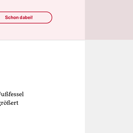
Schon dabei!
Fußfessel
größert