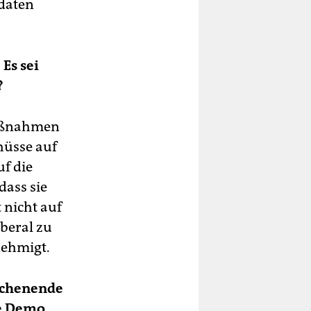
gdaten
Es sei
?
Maßnahmen
hüsse auf
uf die
dass sie
 nicht auf
iberal zu
nehmigt.
ochenende
te Demo