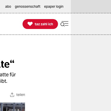
abo
genossenschaft
epaper login

taz zahl ich
taz zahl ich
te“
tte für
ibt.
teilen