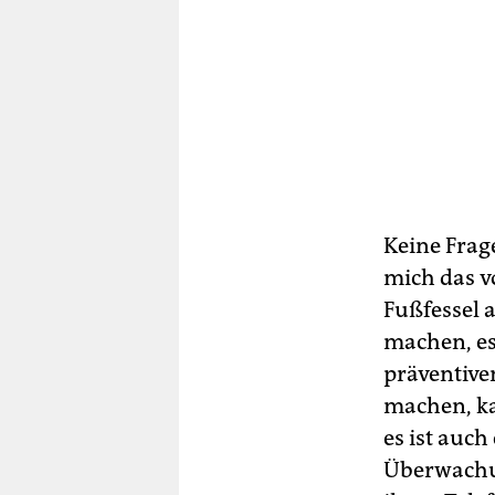
Keine Frag
mich das v
Fußfessel 
machen, es
präventive
machen, ka
es ist auch
Überwachun