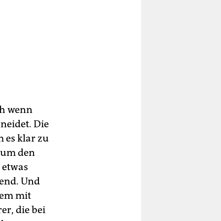
ch wenn
eidet. Die
 es klar zu
n um den
e etwas
gend. Und
lem mit
r, die bei