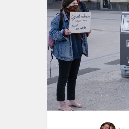
berlin
nord
wahrheit
verlag
verlag
veranstaltungen
shop
fragen & hilfe
unterstützen
abo
genossenschaft