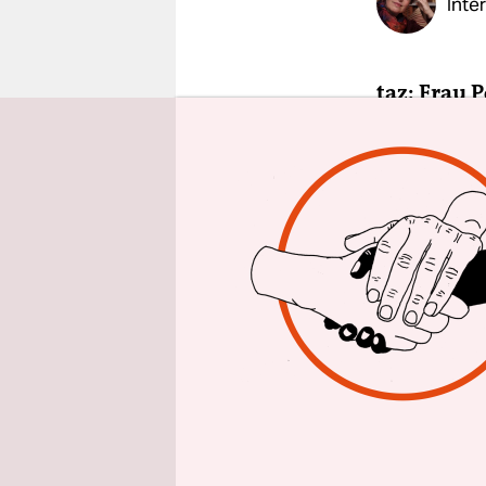
Inte
epaper login
taz: Frau 
gegen das 
im Homeof
Hanna Pod
Wohnprojek
der Gruppe