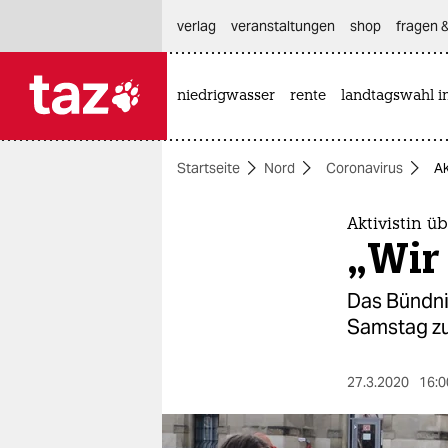
hautnavigation anspringen
hauptinhalt anspringen
footer anspringen
verlag
veranstaltungen
shop
fragen &
niedrigwasser
rente
landtagswahl i

taz zahl ich
taz zahl ich
Startseite
Nord
Coronavirus
Ak
themen
politik
Aktivistin 
„Wir
öko
Das Bündnis
gesellschaft
Samstag zur
kultur
27.3.2020
16:0
sport