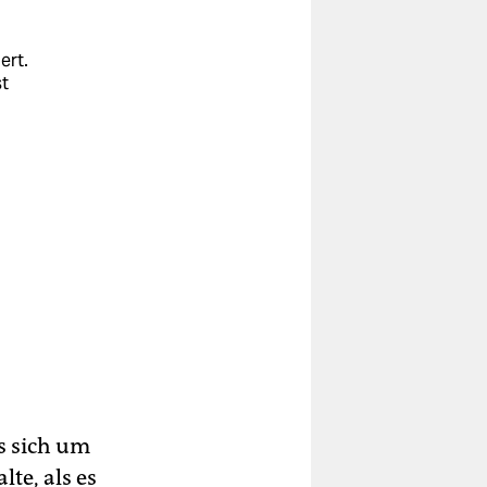
ert.
st
es sich um
lte, als es