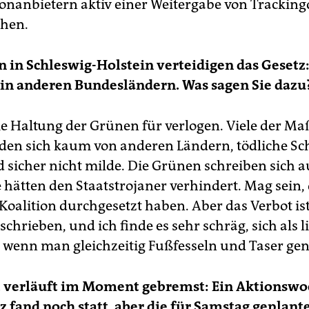
fonanbietern aktiv einer Weitergabe von Trackin
chen.
 in Schleswig-Holstein verteidigen das Gesetz: 
 in anderen Bundesländern. Was sagen Sie dazu
die Haltung der Grünen für verlogen. Viele der 
den sich kaum von anderen Ländern, tödliche Sc
 sicher nicht milde. Die Grünen schreiben sich a
 hätten den Staatstrojaner verhindert. Mag sein, 
 Koalition durchgesetzt haben. Aber das Verbot ist
schrieben, und ich finde es sehr schräg, sich als l
, wenn man gleichzeitig Fußfesseln und Taser ge
st verläuft im Moment gebremst: Ein Aktionsw
z fand noch statt, aber die für Samstag geplan