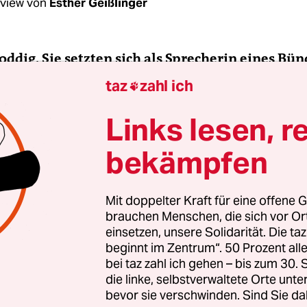
rview von
Esther Geißlinger
Poddig, Sie setzten sich als Sprecherin eines Bü
geplante Polizeigesetz in Schleswig-Holstein ei
taz
zahl ich

fice?
Links lesen, r
dig
: Ja, sozusagen im Homeoffice. Ich lebe in ei
bekämpfen
t, bin zum Glück also nicht ganz allein. Aber die
 halten wir per Telefonkonferenz ab.
Mit doppelter Kraft für eine offene G
brauchen Menschen, die sich vor O
einsetzen, unsere Solidarität. Die ta
beginnt im Zentrum“. 50 Prozent a
bei taz zahl ich gehen – bis zum 30
die linke, selbstverwaltete Orte unte
bevor sie verschwinden. Sind Sie da