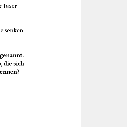
r Taser
le senken
 genannt.
 die sich
kennen?