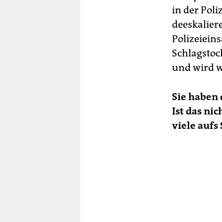
in der Poli
deeskalier
Polizeieins
Schlagstoc
und wird w
Sie haben 
Ist das ni
viele auf