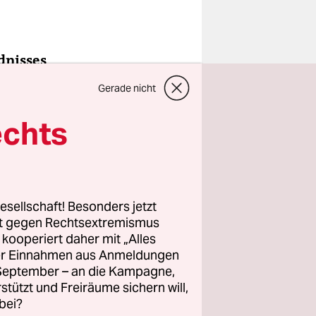
ndnisses
n – zurzeit
Gerade nicht
echts
nem
 Treffen
esellschaft! Besonders jetzt
rt gegen Rechtsextremismus
z kooperiert daher mit „Alles
ller Einnahmen aus Anmeldungen
. September – an die Kampagne,
rstützt und Freiräume sichern will,
bei?