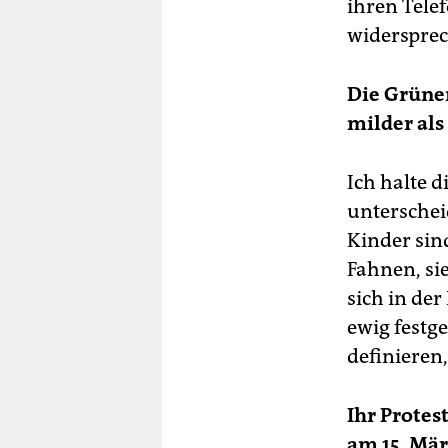
ihren Tele
widerspre
Die Grünen
milder als
Ich halte 
unterschei
Kinder sind
Fahnen, sie
sich in der
ewig festge
definieren
Ihr Prote
am 15. Mär