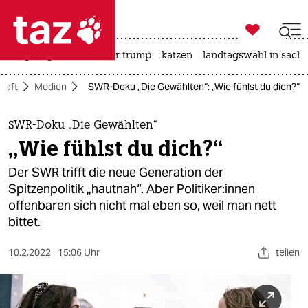

taz zahl ich
bergsteigen
usa unter trump
katzen
landtagswahl in sachs

taz zahl ich
haft
Medien
SWR-Doku „Die Gewählten“: „Wie fühlst du dich?“
taz zahl ich
themen
SWR-Doku „Die Gewählten“
„Wie fühlst du dich?“
politik
Der SWR trifft die neue Generation der
öko
Spitzenpolitik „hautnah“. Aber Po­li­ti­ke­r:in­nen
offenbaren sich nicht mal eben so, weil man nett
gesellschaft
bittet.
kultur
10.2.2022
15:06 Uhr
teilen
sport