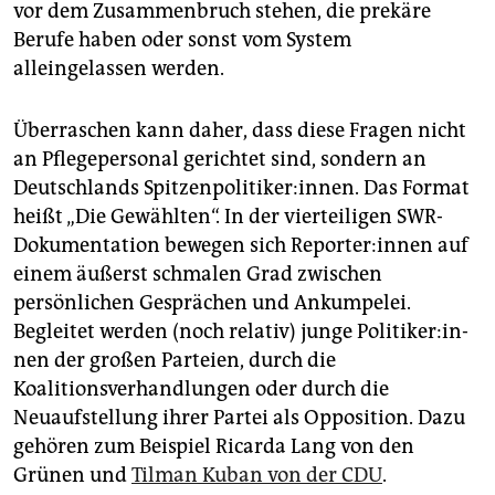
epaper login
vor dem Zusammenbruch stehen, die prekäre
Berufe haben oder sonst vom System
alleingelassen werden.
Überraschen kann daher, dass diese Fragen nicht
an Pflegepersonal gerichtet sind, sondern an
Deutschlands Spit­zen­po­li­ti­ke­r:in­nen. Das Format
heißt „Die Gewählten“. In der vierteiligen SWR-
Dokumentation bewegen sich Re­por­te­r:in­nen auf
einem äußerst schmalen Grad zwischen
persönlichen Gesprächen und Ankumpelei.
Begleitet werden (noch relativ) junge Po­li­ti­ke­r:in­
nen der großen Parteien, durch die
Koalitionsverhandlungen oder durch die
Neuaufstellung ihrer Partei als Opposition. Dazu
gehören zum Beispiel Ricarda Lang von den
Grünen und
Tilman Kuban von der CDU
.