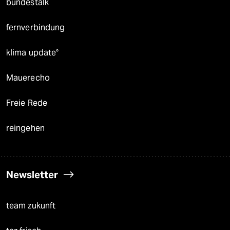
bundestalk
fernverbindung
klima update°
Mauerecho
Freie Rede
reingehen
Newsletter
team zukunft