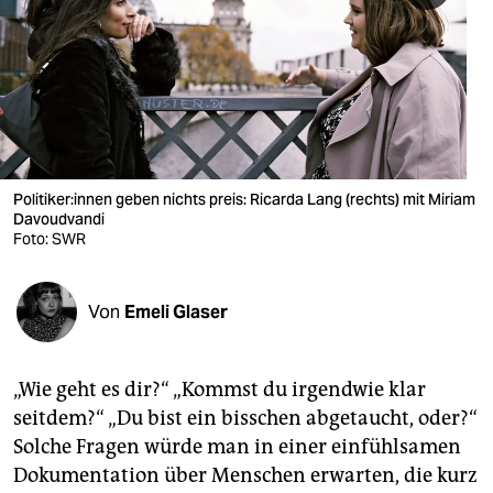
berlin
nord
wahrheit
verlag
verlag
Po­li­ti­ke­r:in­nen geben nichts preis: Ricarda Lang (rechts) mit Miriam
Davoudvandi
veranstaltungen
Foto: SWR
shop
Von
Emeli Glaser
fragen & hilfe
unterstützen
„Wie geht es dir?“ „Kommst du irgendwie klar
abo
seitdem?“ „Du bist ein bisschen abgetaucht, oder?“
Solche Fragen würde man in einer einfühlsamen
genossenschaft
Dokumentation über Menschen erwarten, die kurz