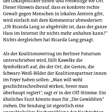
um Lo­kal­po­li­ti­ke­r:in­nen und Freiwillige vor Ort.
Dieser Hinweis darauf, dass es konkrete rechte
Gewalt gegen Menschen in lokalen Ämtern gibt,
wird einfach mit dem Kommentar abmoderiert:
„Ob Ricarda Lang so abgebrüht ist, dass der ganze
Hass im Internet ihr nichts mehr anhaben kann?“
Nichts dergleichen hat Ricarda Lang gesagt.
Als der Koalitionsvertrag im Berliner Futurium
unterschrieben wird, fällt Kawelke die
Symbolkraft auf, die der Ort, die Gesten, die
Schwarz-Weiß-Bilder der Ko­ali­ti­ons­part­ne­r:in­nen
im Foyer haben sollen: „Man will wohl
geschichtsschreibend wirken, bevor man
überhaupt regiert“, sagt er in der Off-Stimme. Ein
ähnliches Fazit könnte man für „Die Gewählten“
ziehen. Die Sendung ist eigentlich eine