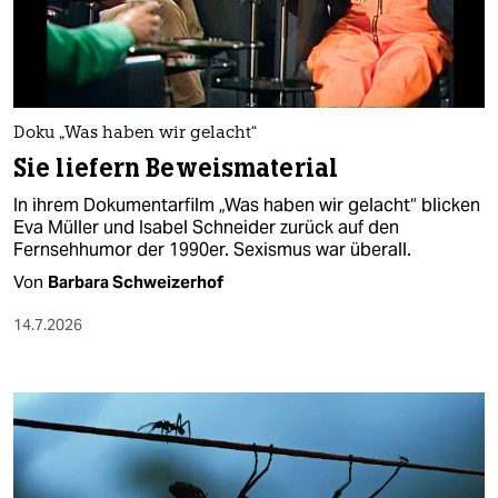
berlin
nord
wahrheit
Doku „Was haben wir gelacht“
verlag
Sie liefern Beweismaterial
verlag
In ihrem Dokumentarfilm „Was haben wir gelacht“ blicken
Eva Müller und Isabel Schneider zurück auf den
veranstaltungen
Fernsehhumor der 1990er. Sexismus war überall.
shop
Von
Barbara Schweizerhof
fragen & hilfe
14.7.2026
unterstützen
abo
genossenschaft