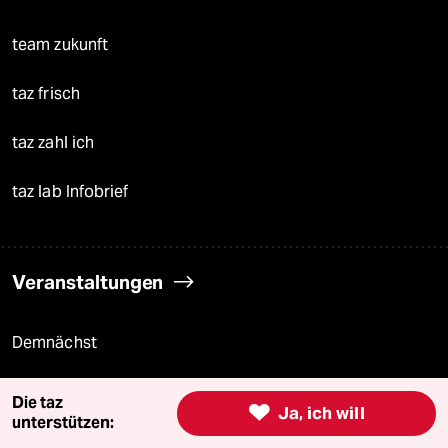
team zukunft
taz frisch
taz zahl ich
taz lab Infobrief
Veranstaltungen
Demnächst
Vor Ort
Die taz

Ja, ich will
unterstützen:
Live im Stream