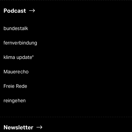
Podcast
bundestalk
fernverbindung
klima update°
Mauerecho
Freie Rede
reingehen
Newsletter