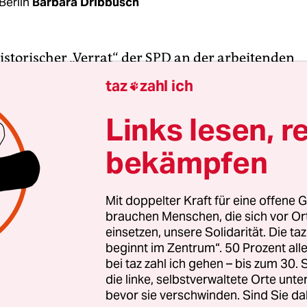
Berlin
Barbara Dribbusch
 historischer „Verrat“ der SPD an der arbeitenden
cht: Die Einführung von Hartz IV im Jahr 2005, d
taz
zahl ich

achen Stimmenverlust der Sozialdemokraten, zu
 der WählerInnengunst beitrug. Nun wagt die Part
Links lesen, r
it einem 17-seitigen Papier
„Arbeit – Solidarität –
bekämpfen
keit“
, das der SPD-Vorstand am Sonntag beschlie
n Hartz IV hinter uns lassen“, hatte SPD-Chefin
A
vergangenen Herbst versprochen
. Doch was wird
Mit doppelter Kraft für eine offene G
brauchen Menschen, die sich vor O
r umgesetzt?
einsetzen, unsere Solidarität. Die ta
beginnt im Zentrum“. 50 Prozent a
gste Änderung, welche die Absturzangst der Mitte
bei taz zahl ich gehen – bis zum 30
, ist der verlängerte Bezug von Arbeitslosengeld 
die linke, selbstverwaltete Orte unte
bevor sie verschwinden. Sind Sie da
 und Wohnungsschutz für die ersten zwei Jahre 