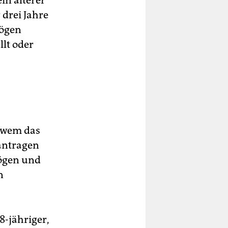
in älterer
 drei Jahre
mögen
lt oder
i wem das
eantragen
mögen und
n
8-jähriger,