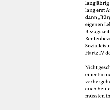
langjährig
lang erst 
dann „Bürg
eigenen Le
Bezugszeit
Rentenbezu
Sozialleist
Hartz IV de
Nicht gesc
einer Firm
vorhergehe
auch heute
müssten ih