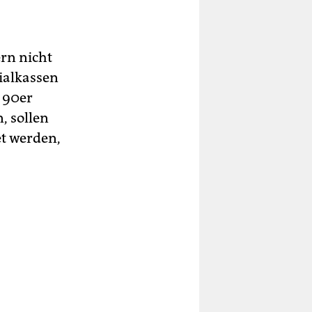
rn nicht
ialkassen
n 90er
, sollen
t werden,