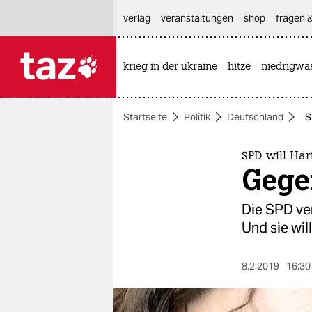
hautnavigation anspringen
hauptinhalt anspringen
footer anspringen
verlag
veranstaltungen
shop
fragen &
krieg in der ukraine
hitze
niedrigwa

taz zahl ich
taz zahl ich
Startseite
Politik
Deutschland
S
themen
politik
SPD will Har
Gege
öko
Die SPD ver
gesellschaft
Und sie wil
kultur
8.2.2019
16:30
sport