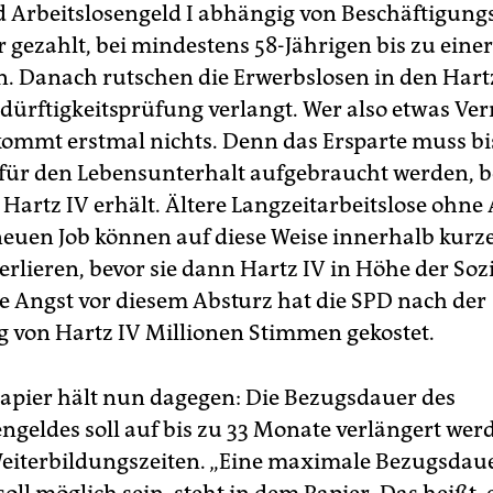
d Arbeitslosengeld I abhängig von Beschäftigun
r gezahlt, bei mindestens 58-Jährigen bis zu eine
. Danach rutschen die Erwerbslosen in den Hart
edürftigkeitsprüfung verlangt. Wer also etwas V
ekommt erstmal nichts. Denn das Ersparte muss bi
 für den Lebensunterhalt aufgebraucht werden, 
Hartz IV erhält. Ältere Langzeitarbeitslose ohne 
neuen Job können auf diese Weise innerhalb kurzer
erlieren, bevor sie dann Hartz IV in Höhe der Sozi
ie Angst vor diesem Absturz hat die SPD nach der
 von Hartz IV Millionen Stimmen gekostet.
apier hält nun dagegen: Die Bezugsdauer des
engeldes soll auf bis zu 33 Monate verlängert wer
iterbildungszeiten. „Eine maximale Bezugsdaue