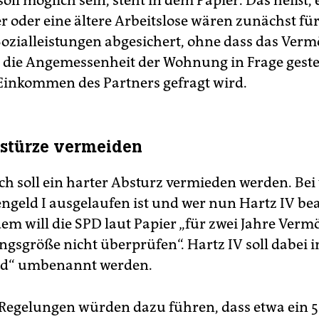
ll möglich sein, steht in dem Papier. Das heißt, e
r oder eine ältere Arbeitslose wären zunächst für
Sozialleistungen abgesichert, ohne dass das Ver
, die Angemessenheit der Wohnung in Frage gestel
inkommen des Partners gefragt wird.
stürze vermeiden
h soll ein harter Absturz vermieden werden. Be
engeld I ausgelaufen ist und wer nun Hartz IV b
dem will die SPD laut Papier „für zwei Jahre Ver
gsgröße nicht überprüfen“. Hartz IV soll dabei i
ld“ umbenannt werden.
Regelungen würden dazu führen, dass etwa ein 5