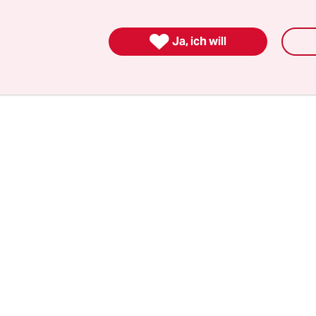
 Zukunft laut SPD-Papier
in „Bürgergeld“ umgetau

Ja, ich will