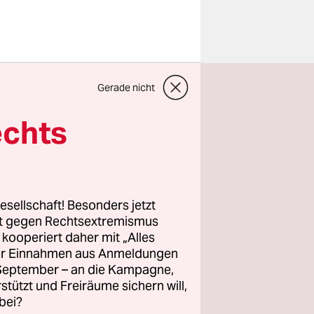
ie zum
Gerade nicht
 ihrem
ei eine
echts
ßen soll.
ndrea
 davon in
esellschaft! Besonders jetzt
rt gegen Rechtsextremismus
z kooperiert daher mit „Alles
ller Einnahmen aus Anmeldungen
lschichten
. September – an die Kampagne,
I und der
rstützt und Freiräume sichern will,
bei?
in Hartz