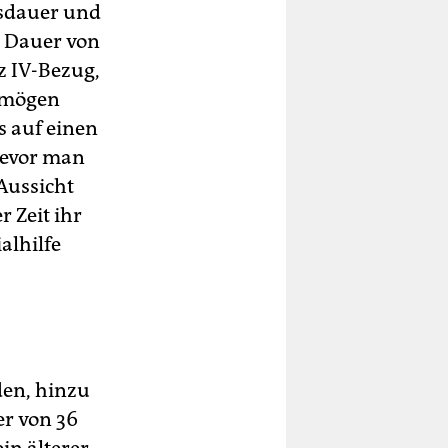
gsdauer und
r Dauer von
z IV-Bezug,
ermögen
s auf einen
bevor man
Aussicht
 Zeit ihr
alhilfe
den, hinzu
r von 36