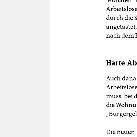
Monaten“ so
Arbeitslose
durch die 
angetastet
nach dem E
Harte Ab
Auch danac
Arbeitslos
muss, bei 
die Wohnun
„Bürgerge
Die neuen 