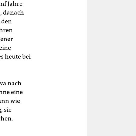
nf Jahre
), danach
 den
ahren
gener
eine
es heute bei
twa nach
ohne eine
dann wie
, sie
chen.