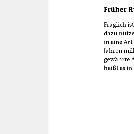
Früher R
Fraglich i
dazu nütze
in eine Art
Jahren mil
gewährte A
heißt es i