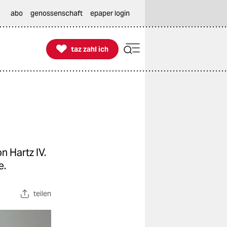
abo
genossenschaft
epaper login

taz zahl ich
taz zahl ich
n Hartz IV.
e.
teilen