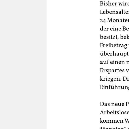
Bisher wir
Lebensalte
24 Monaten
der eine B
besitzt, b
Freibetrag
überhaupt 
auf einen 
Erspartes v
kriegen. D
Einführung
Das neue P
Arbeitslos
kommen We