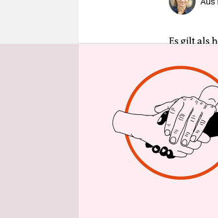
Aus 
epaper login
Es gilt als
Mittelschi
millionenf
Abstieg in
Revision, m
Menschlich
„Wir werde
Nahles im 
dem Papie
Die wichti
bannen soll
Vermögens-