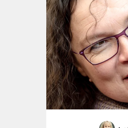
berlin
nord
wahrheit
verlag
verlag
veranstaltungen
shop
fragen & hilfe
unterstützen
abo
genossenschaft