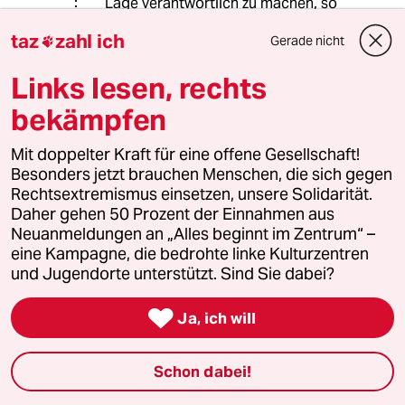
Lage verantwortlich zu machen, so
wie sie das tun. So einen Einfluss hat
taz
zahl ich
Gerade nicht
die BRD nicht, in der Haltung steckt

eine unplausible
Links lesen, rechts
Großmachtphantasie. Besser wäre
die Ukraine aber zweifellos
bekämpfen
aufgestellt und auch besser für die
nahe Zukunft vorbereitet, hätte sie
Mit doppelter Kraft für eine offene Gesellschaft!
jetzt Panzer der BRD und verbündeter
Besonders jetzt brauchen Menschen, die sich gegen
Staaten.
Rechtsextremismus einsetzen, unsere Solidarität.
Zum Thema Eingraben im Donbass
Daher gehen 50 Prozent der Einnahmen aus
und neuer Angriff in ein paar Jahren.
Neuanmeldungen an „Alles beginnt im Zentrum“ –
Rein theoretisch ja. Aber faktisch -
eine Kampagne, die bedrohte linke Kulturzentren
sofern der Westen jetzt den
und Jugendorte unterstützt. Sind Sie dabei?
dauerhaften Schulterschluss mit der
Ukraine absichert und Russland aus

Ja, ich will
der Staatengemeinschaft und
Weltwirtschaft verbannt hält - wird
Russland das nicht vermögen:
Schon dabei!
Russland kann nicht in großem
Maßstab moderne Waffen