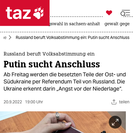

taz zahl ich
hitze
surfen
landtagswahl in sachsen-anhalt
gewalt gegen

taz zahl ich
aine
Russland beruft Volksabstimmung ein: Putin sucht Anschluss
taz zahl ich
themen
Russland beruft Volksabstimmung ein
Putin sucht Anschluss
politik
Ab Freitag werden die besetzten Teile der Ost- und
öko
Südukraine per Referendum Teil von Russland. Die
Ukraine erkennt darin „Angst vor der Niederlage“.
gesellschaft
20.9.2022
19:00 Uhr
teilen
kultur
sport