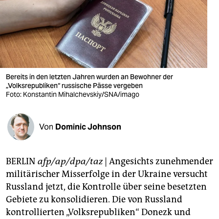
berlin
nord
wahrheit
verlag
Bereits in den letzten Jahren wurden an Bewohner der
verlag
„Volksrepubliken“ russische Pässe vergeben
Foto: Konstantin Mihalchevskiy/SNA/imago
veranstaltungen
shop
Von
Dominic Johnson
fragen & hilfe
BERLIN
afp/ap/dpa/taz
| Angesichts zunehmender
unterstützen
militärischer Misserfolge in der Ukraine versucht
abo
Russland jetzt, die Kontrolle über seine besetzten
Gebiete zu konsolidieren. Die von Russland
genossenschaft
kontrollierten „Volksrepubliken“ Donezk und