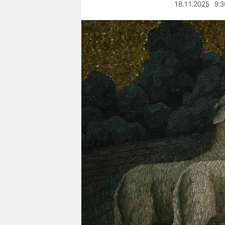
berlin
18.11.2025
9:3
nord
wahrheit
verlag
verlag
veranstaltungen
shop
fragen & hilfe
unterstützen
abo
genossenschaft