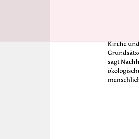
Unter den 
Divestment
Landeskirc
Kirche und
Grundsätze
sagt Nachha
ökologisch
menschlich