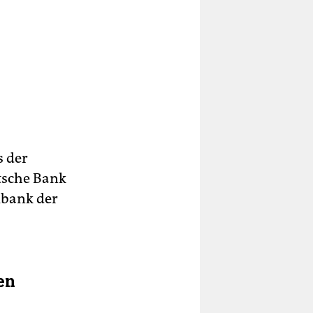
s der
tsche Bank
lbank der
en