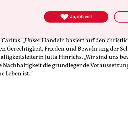
deutschen Finanzhäusern, die bei der sogenannt

Ja, ich will
-Bewegung mitmachen, ist neben den evangelis
hen und Diakonien auch die katholische Pax-Ban
 Caritas. „Unser Handeln basiert auf den christli
n Gerechtigkeit, Frieden und Bewahrung der Sc
ltigkeitsleiterin Jutta Hinrichs. „Wir sind uns be
e Nachhaltigkeit die grundlegende Voraussetzung 
e Leben ist.“