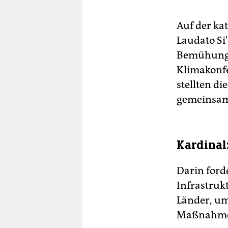
Auf der ka
Laudato Si
Bemühun
Klimakonfer
stellten d
gemeinsam
Kardinal
Darin ford
Infrastruk
Länder, um
Maßnahm