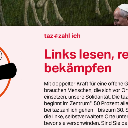
taz
zahl ich

Links lesen, r
 Belém
Jonas Waack
bekämpfen
Mit doppelter Kraft für eine offene G
sche und katholische Institutionen ziehen sich te
brauchen Menschen, die sich vor O
tändig aus der Finanzierung fossiler Unternehme
einsetzen, unsere Solidarität. Die ta
 die
Christians for Future
am Dienstag bekanntge
beginnt im Zentrum“. 50 Prozent a
bei taz zahl ich gehen – bis zum 30
deutschen Häusern ziehen noch 16 andere kirch
die linke, selbstverwaltete Orte unte
nen ihre Gelder aus fossilen Unternehmen ab, dar
bevor sie verschwinden. Sind Sie da
he und eine kanadische katholische Diözese.