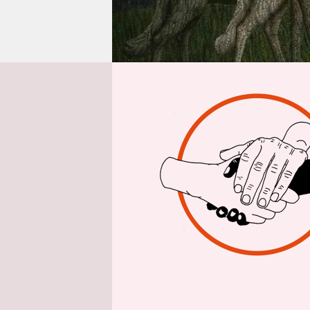
epaper login
Aus
46 evangeli
oder volls
Das haben
Neben den 
Institutio
italienisc