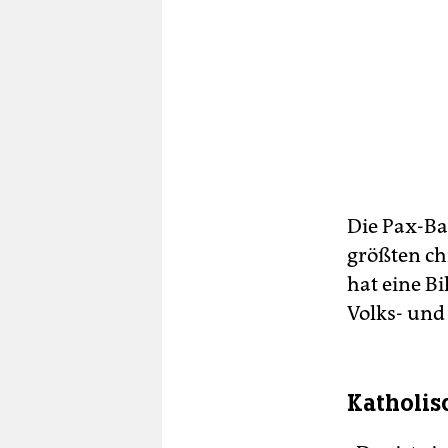
Die Pax-Ba
größten ch
hat eine B
Volks- und
Katholis