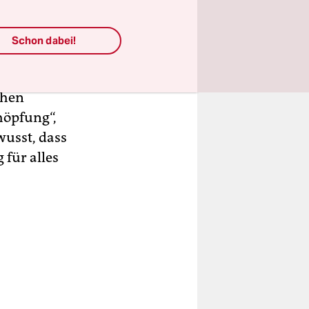
en
Schon dabei!
chen
k für
chen
höpfung“,
wusst, dass
für alles