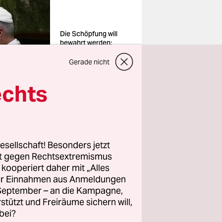
Die Schöpfung will
bewahrt werden:
Papst Leo XIV. in Rom
Foto: Alessandra
Gerade nicht
Tarantino/ap/dpa
echts
esellschaft! Besonders jetzt
ilweise
rt gegen Rechtsextremismus
n zurück.
z kooperiert daher mit „Alles
geben.
ller Einnahmen aus Anmeldungen
. September – an die Kampagne,
liche
rstützt und Freiräume sichern will,
unter vier
bei?