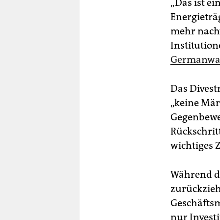
„Das ist ei
Energieträg
mehr nachvo
Institution
Germanwa
Das Divest
„keine Märk
Gegenbeweg
Rückschritt
wichtiges Z
Während di
zurückzieh
Geschäftsm
nur Invest