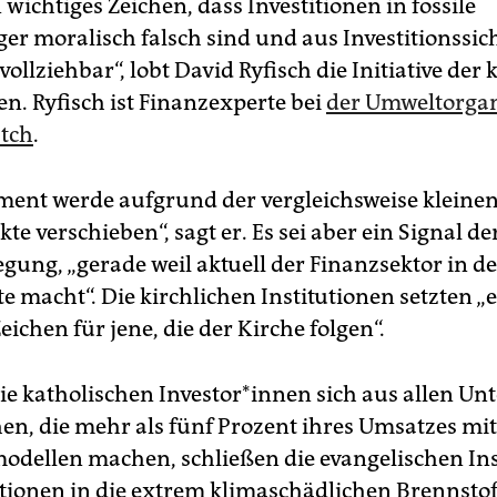
n wichtiges Zeichen, dass Investitionen in fossile
er moralisch falsch sind und aus Investitionssich
llziehbar“, lobt David Ryfisch die Initiative der 
en. Ryfisch ist Finanzexperte bei
der Umweltorgan
tch
.
ment werde aufgrund der vergleichsweise klei
te verschieben“, sagt er. Es sei aber ein Signal de
ung, „gerade weil aktuell der Finanzsektor in d
e macht“. Die kirchlichen Institutionen setzten „
eichen für jene, die der Kirche folgen“.
e katholischen In­ves­to­r*in­nen sich aus allen 
en, die mehr als fünf Prozent ihres Umsatzes mit
odellen machen, schließen die evangelischen Ins
itionen in die extrem klimaschädlichen Brennstof