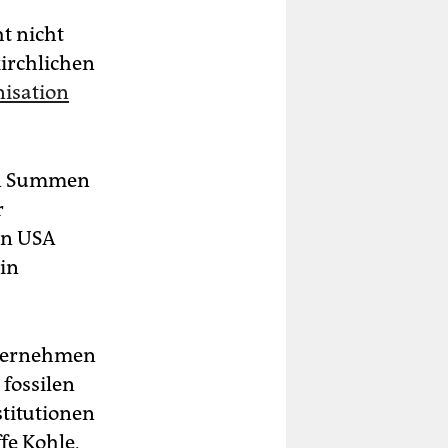
t nicht
kirchlichen
isation
nen Summen
r
en USA
ein
Unternehmen
 fossilen
titutionen
fe Kohle,