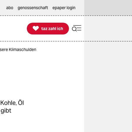
abo
genossenschaft
epaper login

taz zahl ich
taz zahl ich
nsere Klimaschulden
 Kohle, Öl
 gibt