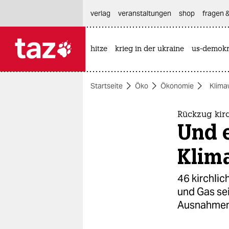
hautnavigation anspringen
hauptinhalt anspringen
footer anspringen
verlag
veranstaltungen
shop
fragen &
hitze
krieg in der ukraine
us-demokr

taz zahl ich
taz zahl ich
Startseite
Öko
Ökonomie
Klima
themen
politik
Rückzug kirc
Und e
öko
Klim
gesellschaft
46 kirchlic
kultur
und Gas sei
Ausnahmen
sport