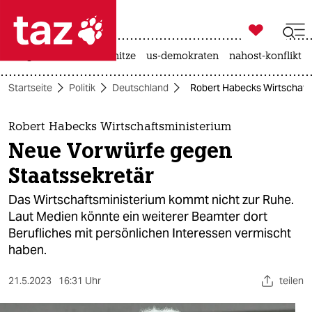

taz zahl ich
krieg in der ukraine
hitze
us-demokraten
nahost-konflikt

taz zahl ich
Startseite
Politik
Deutschland
Robert Habecks Wirtschaft
taz zahl ich
themen
Robert Habecks Wirtschaftsministerium
Neue Vorwürfe gegen
politik
Staatssekretär
öko
Das Wirtschaftsministerium kommt nicht zur Ruhe.
Laut Medien könnte ein weiterer Beamter dort
gesellschaft
Berufliches mit persönlichen Interessen vermischt
haben.
kultur
sport
21.5.2023
16:31 Uhr
teilen