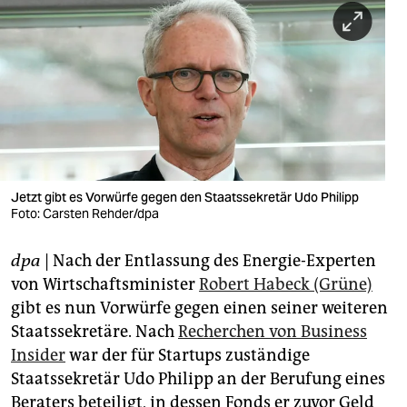
berlin
nord
wahrheit
verlag
verlag
veranstaltungen
Jetzt gibt es Vorwürfe gegen den Staatssekretär Udo Philipp
Foto: Carsten Rehder/dpa
shop
dpa
| Nach der Entlassung des Energie-Experten
fragen & hilfe
von Wirtschaftsminister
Robert Habeck (Grüne)
unterstützen
gibt es nun Vorwürfe gegen einen seiner weiteren
Staatssekretäre. Nach
Recherchen von Business
abo
Insider
war der für Startups zuständige
genossenschaft
Staatssekretär Udo Philipp an der Berufung eines
Beraters beteiligt, in dessen Fonds er zuvor Geld