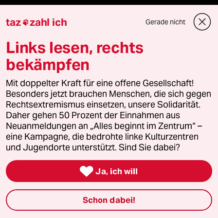
bundestalk
taz
zahl ich
Gerade nicht

fernverbindung
Links lesen, rechts
klima update°
bekämpfen
Mauerecho
Mit doppelter Kraft für eine offene Gesellschaft!
Besonders jetzt brauchen Menschen, die sich gegen
Rechtsextremismus einsetzen, unsere Solidarität.
Freie Rede
Daher gehen 50 Prozent der Einnahmen aus
Neuanmeldungen an „Alles beginnt im Zentrum“ –
reingehen
eine Kampagne, die bedrohte linke Kulturzentren
und Jugendorte unterstützt. Sind Sie dabei?

Ja, ich will
Newsletter
Schon dabei!
team zukunft