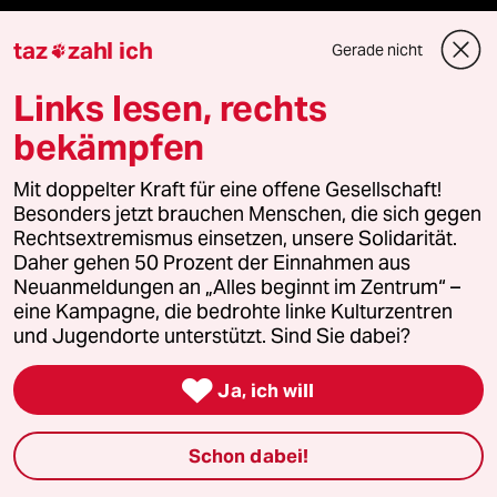
taz
zahl ich
taz Blogs
Gerade nicht

Links lesen, rechts
taz FUTURZWEI
bekämpfen
Le Monde diplomatique
Mit doppelter Kraft für eine offene Gesellschaft!
taz Archiv
Besonders jetzt brauchen Menschen, die sich gegen
Rechtsextremismus einsetzen, unsere Solidarität.
Daher gehen 50 Prozent der Einnahmen aus
Neuanmeldungen an „Alles beginnt im Zentrum“ –
Mehr taz Angebote
eine Kampagne, die bedrohte linke Kulturzentren
und Jugendorte unterstützt. Sind Sie dabei?
Reisen

Ja, ich will
Kantine
Schon dabei!
Shop