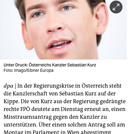
berlin
nord
wahrheit
verlag
verlag
veranstaltungen
Unter Druck: Österreichs Kanzler Sebastian Kurz
Foto: imago/Eibner Europa
shop
dpa
| In der Regierungskrise in Österreich steht
fragen & hilfe
die Kanzlerschaft von Sebastian Kurz auf der
unterstützen
Kippe. Die von Kurz aus der Regierung gedrängte
rechte FPÖ deutete am Dienstag erneut an, einen
abo
Misstrauensantrag gegen den Kanzler zu
genossenschaft
unterstützen. Über einen solchen Antrag soll am
Montag im Parlament in Wien abgestimmt