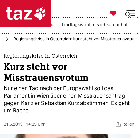

taz zahl ich
autowahn
hitze
arbeit
landtagswahl in sachsen-anhalt

taz zahl ich
pa
Regierungskrise in Österreich: Kurz steht vor Misstrauensvotum
taz zahl ich
themen
Regierungskrise in Österreich
Kurz steht vor
politik
Misstrauensvotum
öko
Nur einen Tag nach der Europawahl soll das
Parlament in Wien über einen Misstrauensantrag
gesellschaft
gegen Kanzler Sebastian Kurz abstimmen. Es geht
um Rache.
kultur
sport
21.5.2019
14:25 Uhr
teilen