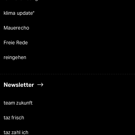
klima update°
Mauerecho
Freie Rede
reingehen
Newsletter
team zukunft
taz frisch
taz zahl ich