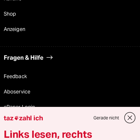
Shop
Anzeigen
Fragen & Hilfe
Feedback
Aboservice
ePaper Login
taz
zahl ich
Gerade nicht

Downloads für Abonnierende
Links lesen, rechts