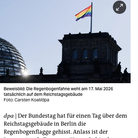
berlin
nord
wahrheit
verlag
verlag
veranstaltungen
shop
Beweisbild: Die Regenbogenfahne weht am 17. Mai 2026
fragen & hilfe
tatsächlich auf dem Reichstagsgebäude
Foto: Carsten Koall/dpa
unterstützen
abo
dpa
| Der Bundestag hat für einen Tag über dem
Reichstagsgebäude in Berlin die
genossenschaft
Regenbogenflagge gehisst. Anlass ist der