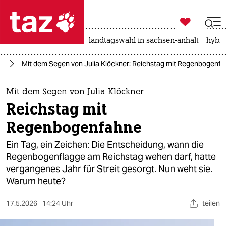

taz zahl ich
niedrigwasser
rente
landtagswahl in sachsen-anhalt
hybri

taz zahl ich
nd
Mit dem Segen von Julia Klöckner: Reichstag mit Regenbogenf
taz zahl ich
themen
Mit dem Segen von Julia Klöckner
Reichstag mit
politik
Regenbogenfahne
öko
Ein Tag, ein Zeichen: Die Entscheidung, wann die
Regenbogenflagge am Reichstag wehen darf, hatte
gesellschaft
vergangenes Jahr für Streit gesorgt. Nun weht sie.
Warum heute?
kultur
sport
17.5.2026
14:24 Uhr
teilen