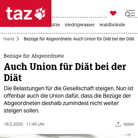

taz zahl ich
krieg in der ukraine
hitze
niedrigwasser
waldbrände

taz zahl ich
schland
Bezüge für Abgeordnete: Auch Union für Diät bei der Diät
taz zahl ich
themen
Bezüge für Abgeordnete
Auch Union für Diät bei der
politik
Diät
öko
Die Belastungen für die Gesellschaft steigen. Nun ist
offenbar auch die Union dafür, dass die Bezüge der
gesellschaft
Abgeordneten deshalb zumindest nicht weiter
steigen sollen.
kultur
sport
18.5.2026
11:40 Uhr
teilen