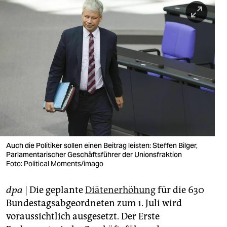
berlin
nord
wahrheit
verlag
verlag
veranstaltungen
shop
Auch die Politiker sollen einen Beitrag leisten: Steffen Bilger,
fragen & hilfe
Parlamentarischer Geschäftsführer der Unionsfraktion
Foto: Political Moments/imago
unterstützen
abo
dpa
| Die geplante
Diätenerhöhung
für die 630
Bundestagsabgeordneten zum 1. Juli wird
genossenschaft
voraussichtlich ausgesetzt. Der Erste