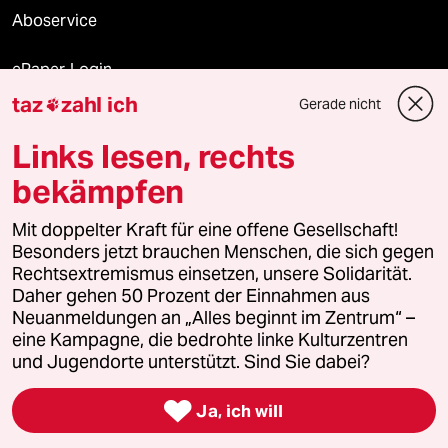
Aboservice
ePaper Login
taz
zahl ich
Gerade nicht

Downloads für Abonnierende
Links lesen, rechts
bekämpfen
© 2026 taz Verlags und Vertriebs GmbH
Alle Rechte vorbehalten. Bei rechtlichen Fragen oder für Genehmigungen
Mit doppelter Kraft für eine offene Gesellschaft!
wenden Sie sich bitte an
lizenzen@taz.de
Besonders jetzt brauchen Menschen, die sich gegen
Rechtsextremismus einsetzen, unsere Solidarität.
Daher gehen 50 Prozent der Einnahmen aus
Feedback
Redaktionsstatut
Kommune-Richtlinien
KI-
Neuanmeldungen an „Alles beginnt im Zentrum“ –
eine Kampagne, die bedrohte linke Kulturzentren
Leitlinie
Informant
Datenschutz
Impressum
AGB
und Jugendorte unterstützt. Sind Sie dabei?
Seitenwende
Einwilligungen widerrufen (Ads)

Ja, ich will