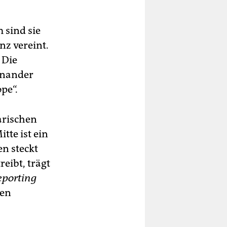
 sind sie
nz vereint.
 Die
einander
pe“.
arischen
tte ist ein
en steckt
eibt, trägt
eporting
sen