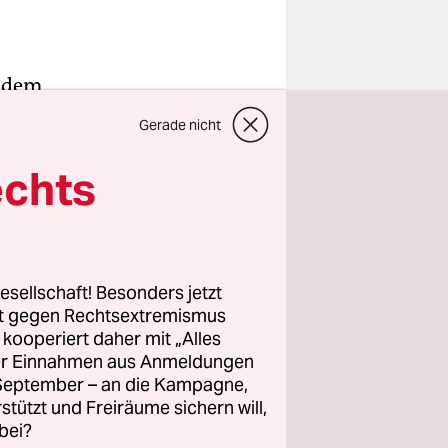
f dem
r Blick
Gerade nicht
„Wieder
echts
e Kirche
ei hat sie
esellschaft! Besonders jetzt
rt gegen Rechtsextremismus
z kooperiert daher mit „Alles
ller Einnahmen aus Anmeldungen
. September – an die Kampagne,
rstützt und Freiräume sichern will,
bei?