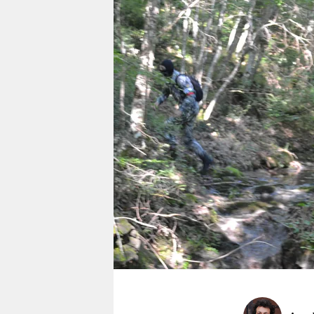
berlin
nord
wahrheit
verlag
verlag
veranstaltungen
shop
fragen & hilfe
unterstützen
abo
genossenschaft