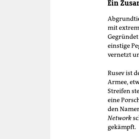
Ein Zusa
Abgrundtie
mit extrem
Gegründet 
einstige Pe
vernetzt u
Rusev ist 
Armee, etwa
Streifen st
eine Porsch
den Namen 
Network
sc
gekämpft.