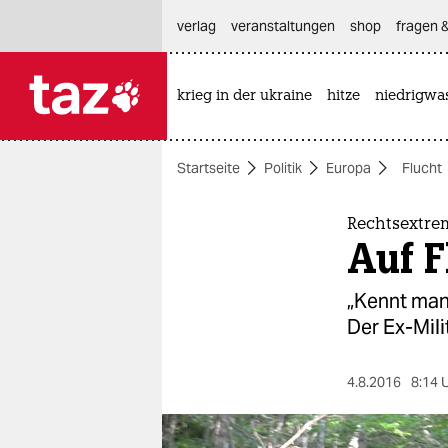
hautnavigation anspringen
hauptinhalt anspringen
footer anspringen
verlag
veranstaltungen
shop
fragen &
krieg in der ukraine
hitze
niedrigwa

taz zahl ich
taz zahl ich
Startseite
Politik
Europa
Flucht
themen
politik
Rechtsextrem
Auf F
öko
„Kennt man 
gesellschaft
Der Ex-Mili
kultur
4.8.2016
8:14 
sport