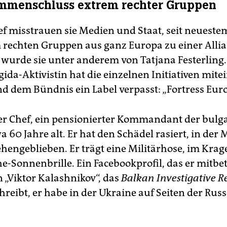
mmenschluss extrem rechter Gruppen
f misstrauen sie Medien und Staat, seit neuestem
 rechten Gruppen aus ganz Europa zu einer Allia
wurde sie unter anderem von Tatjana Festerling.
gida-Aktivistin hat die einzelnen Initiativen mit
nd dem Bündnis ein Label verpasst: „Fortress Euro
der Chef, ein pensionierter Kommandant der bulg
 60 Jahre alt. Er hat den Schädel rasiert, in der Mi
ehengeblieben. Er trägt eine Militärhose, im Krag
e-Sonnenbrille. Ein Facebookprofil, das er mitbetr
„Viktor Kalashnikov“, das
Balkan Investigative R
hreibt, er habe in der Ukraine auf Seiten der Rus