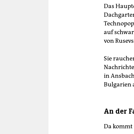
Das Hauptqu
Dachgarten
Technopop,
auf schwar
von Rusevs 
Sie rauche
Nachricht
in Ansbach
Bulgarien 
An der F
Da kommt e