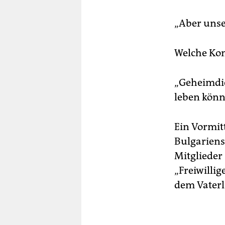
„Aber unse
Welche Kon
„Geheimdien
leben könn
Ein Vormitt
Bulgariens
Mitglieder 
„Freiwilli
dem Vaterla