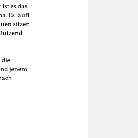
 ist es das
a. Es läuft
uen sitzen
 Dutzend
 die
und jenem
 nach