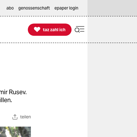
abo
genossenschaft
epaper login

taz zahl ich
taz zahl ich
mir Rusev.
llen.
teilen