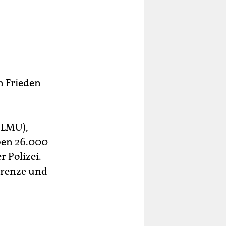
in Frieden
(VLMU),
ben 26.000
r Polizei.
grenze und