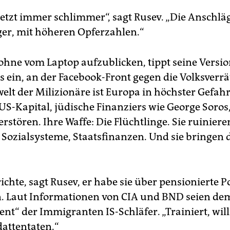
jetzt immer schlimmer“, sagt Rusev. „Die Anschl
iger, mit höheren Opferzahlen.“
 ohne vom Laptop aufzublicken, tippt seine Versio
 ein, an der Facebook-Front gegen die Volksverrät
lt der Milizionäre ist Europa in höchster Gefahr
 US-Kapital, jüdische Finanziers wie George Soros,
erstören. Ihre Waffe: Die Flüchtlinge. Sie ruiniere
, Sozialsysteme, Staatsfinanzen. Und sie bringen 
ichte, sagt Rusev, er habe sie über pensionierte P
 Laut Informationen von CIA und BND seien de
ent“ der Immigranten IS-Schläfer. „Trainiert, will
attentaten.“