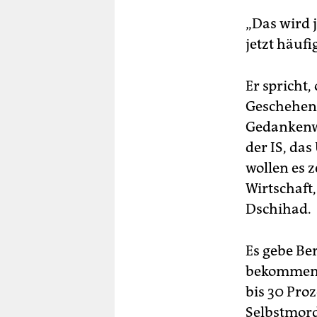
„Das wird 
jetzt häuf
Er spricht,
Geschehens
Gedankenwe
der IS, das
wollen es z
Wirtschaft
Dschihad.
Es gebe Ber
bekommen.
bis 30 Proz
Selbstmord