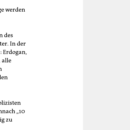
äge werden
n des
er. In der
: Erdogan,
 alle
n
den
olizisten
mnach „10
ig zu