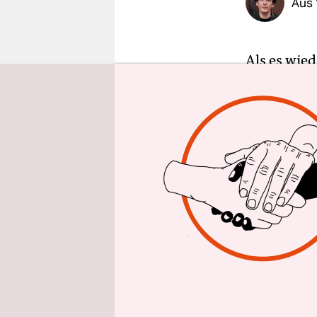
Aus 
epaper login
Als es wied
vollgeascht
geht ins Le
Frankreich“
Zwei Stund
überfallen 
erschossen