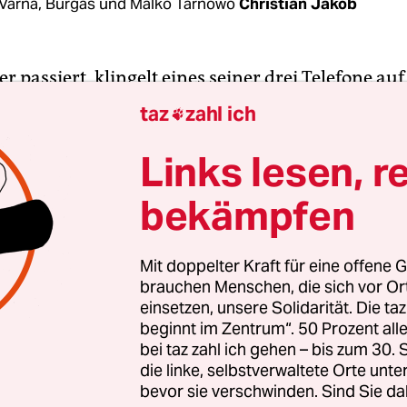
Varna, Burgas und Malko Tarnowo
Christian Jakob
er passiert, klingelt eines seiner drei Telefone au
en Tisch. Vladimir Rusev legt den Kopf zurück, de
taz
zahl ich

ere, der Schnauzbart hebt sich. Dann legt er auf. 
, sagt er.
Links lesen, r
bekämpfen
en zuvor haben Islamisten in der Normandie ein
und den Pfarrer getötet. Zwei Attentäter, die Poliz
, steht auf den Nachrichtenseiten.
Mit doppelter Kraft für eine offene G
brauchen Menschen, die sich vor O
einsetzen, unsere Solidarität. Die ta
beginnt im Zentrum“. 50 Prozent a
bei taz zahl ich gehen – bis zum 30
die linke, selbstverwaltete Orte unte
bevor sie verschwinden. Sind Sie da