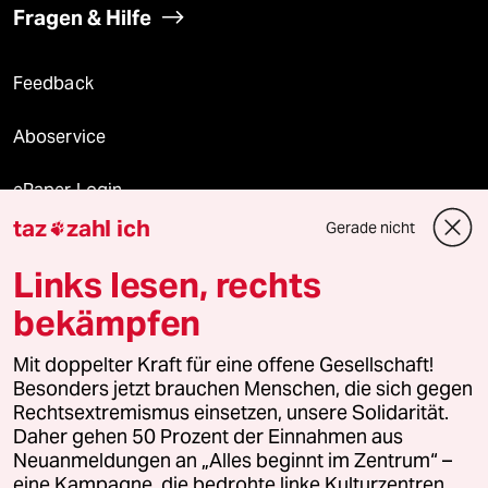
Fragen & Hilfe
Feedback
Aboservice
ePaper Login
taz
zahl ich
Gerade nicht

Downloads für Abonnierende
Links lesen, rechts
bekämpfen
© 2026 taz Verlags und Vertriebs GmbH
Mit doppelter Kraft für eine offene Gesellschaft!
Alle Rechte vorbehalten. Bei rechtlichen Fragen oder für Genehmigungen
wenden Sie sich bitte an
lizenzen@taz.de
Besonders jetzt brauchen Menschen, die sich gegen
Rechtsextremismus einsetzen, unsere Solidarität.
Daher gehen 50 Prozent der Einnahmen aus
Feedback
Redaktionsstatut
Kommune-Richtlinien
KI-
Neuanmeldungen an „Alles beginnt im Zentrum“ –
eine Kampagne, die bedrohte linke Kulturzentren