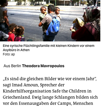
berlin
nord
wahrheit
verlag
verlag
Eine syrische Flüchtlingsfamilie mit kleinen Kindern vor einem
Asylbüro in Athen
veranstaltungen
Foto: ap
shop
Aus Berlin
Theodora Mavropoulos
fragen & hilfe
unterstützen
„Es sind die gleichen Bilder wie vor einem Jahr“,
sagt Imad Amoun, Sprecher der
abo
Kinderhilfsorganisation Safe the Children in
Griechenland. Ewig lange Schlangen bilden sich
genossenschaft
vor den Essenausgaben der Camps, Menschen