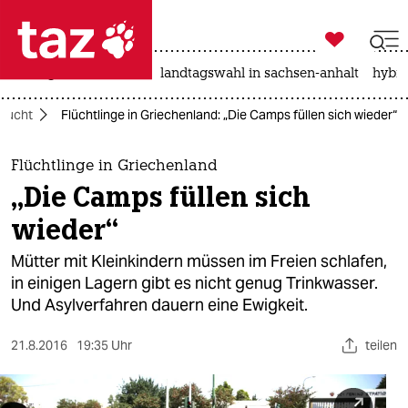

taz zahl ich
niedrigwasser
rente
landtagswahl in sachsen-anhalt
hybri

taz zahl ich
Flucht
Flüchtlinge in Griechenland: „Die Camps füllen sich wieder“
taz zahl ich
themen
Flüchtlinge in Griechenland
„Die Camps füllen sich
politik
wieder“
öko
Mütter mit Kleinkindern müssen im Freien schlafen,
in einigen Lagern gibt es nicht genug Trinkwasser.
gesellschaft
Und Asylverfahren dauern eine Ewigkeit.
kultur
21.8.2016
19:35 Uhr
teilen
sport