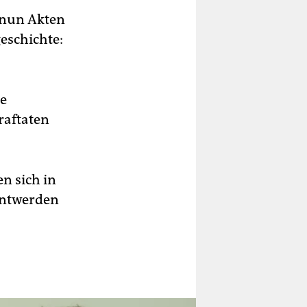
 nun Akten
geschichte:
ie
raftaten
en sich in
anntwerden