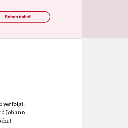
Schon dabei!
 verfolgt.
ird Johann
fährt