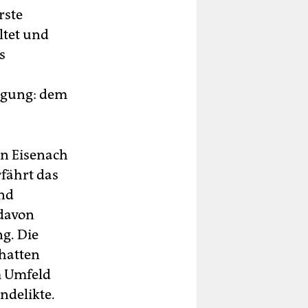
rste
ltet und
s
igung: dem
in Eisenach
fährt das
und
 davon
g. Die
 hatten
m Umfeld
ndelikte.