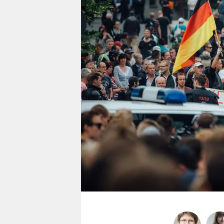
berlin
nord
wahrheit
verlag
verlag
veranstaltungen
shop
fragen & hilfe
unterstützen
abo
genossenschaft