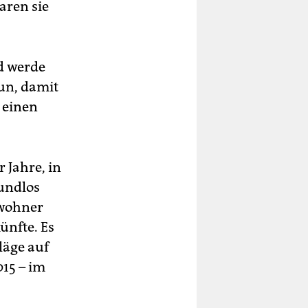
aren sie
d werde
tun, damit
l einen
 Jahre, in
Mundlos
nwohner
nfte. Es
läge auf
15 – im