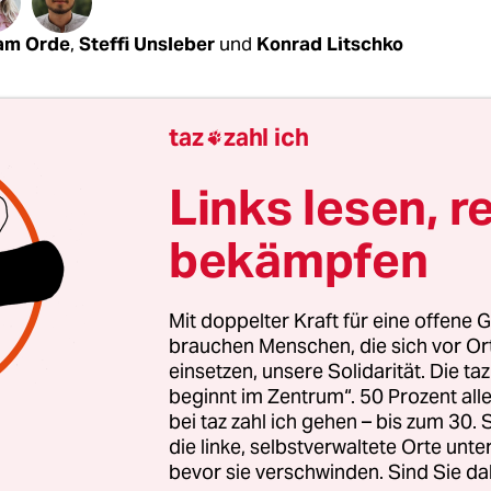
am Orde
,
Steffi Unsleber
und
Konrad Litschko
es 23. Juni 2015 steigt der Sohn des sächsischen
taz
zahl ich

ministers in Freital in das Auto von Freunden. Er
n Stunden für die Solidarität mit Flüchtlingen
Links lesen, r
rt. Sie waren wenige gewesen. Die anderen ware
.
bekämpfen
tadt in der Nähe von Dresden wird damals gerade
Mit doppelter Kraft für eine offene G
d bekannt. Eine enthemmte Menge protestiert g
brauchen Menschen, die sich vor O
on 280 weiteren Flüchtlingen. Raus, rufen die 
einsetzen, unsere Solidarität. Die ta
beginnt im Zentrum“. 50 Prozent a
hemaligen Hotel. Raus, raus, raus! Es fliegen Böll
bei taz zahl ich gehen – bis zum 30
s ist eine Art Festival des Fremdenhasses.
die linke, selbstverwaltete Orte unte
bevor sie verschwinden. Sind Sie da