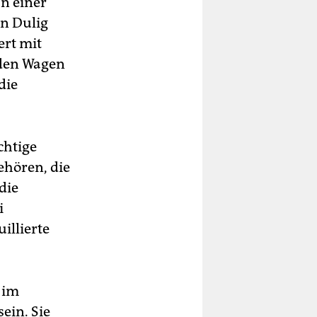
an einer
on Dulig
ert mit
 den Wagen
die
chtige
ehören, die
die
i
illierte
 im
ein. Sie