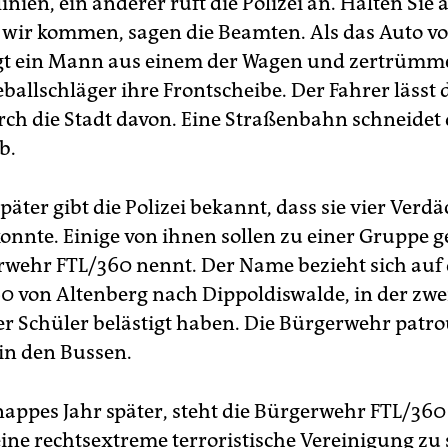
nien, ein anderer ruft die Polizei an. Halten Sie 
, wir kommen, sagen die Beamten. Als das Auto v
ngt ein Mann aus einem der Wagen und zertrümm
ballschläger ihre Frontscheibe. Der Fahrer lässt
urch die Stadt davon. Eine Straßenbahn schneidet 
b.
päter gibt die Polizei bekannt, dass sie vier Verdä
konnte. Einige von ihnen sollen zu einer Gruppe g
rwehr FTL/360 nennt. Der Name bezieht sich auf 
60 von Altenberg nach Dippoldiswalde, in der zwe
 Schüler belästigt haben. Die Bürgerwehr patrou
in den Bussen.
knappes Jahr später, steht die Bürgerwehr FTL/360
ine rechtsextreme terroristische Vereinigung zu s