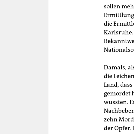
sollen meh
Ermittlung
die Ermit
Karlsruhe. 
Bekanntwer
Nationalso
Damals, al
die Leiche
Land, dass
gemordet h
wussten. E
Nachbeben 
zehn Morde
der Opfer.