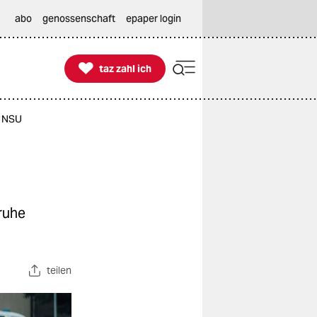
abo
genossenschaft
epaper login

taz zahl ich
taz zahl ich
m NSU
sruhe
teilen