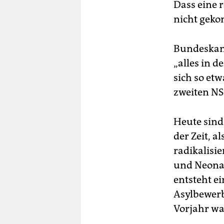
Dass eine r
nicht gek
Bundeskanz
„alles in 
sich so etw
zweiten NS
Heute sind
der Zeit, 
radikalisi
und Neonaz
entsteht e
Asylbewerb
Vorjahr wa