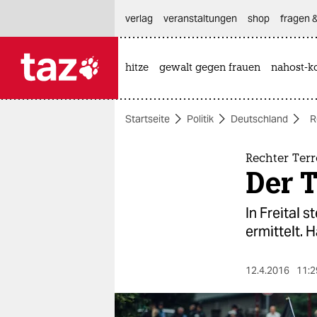
hautnavigation anspringen
hauptinhalt anspringen
footer anspringen
verlag
veranstaltungen
shop
fragen &
hitze
gewalt gegen frauen
nahost-ko

taz zahl ich
taz zahl ich
Startseite
Politik
Deutschland
R
themen
politik
Rechter Terr
Der T
öko
In Freital 
gesellschaft
ermittelt. H
kultur
12.4.2016
11:2
sport