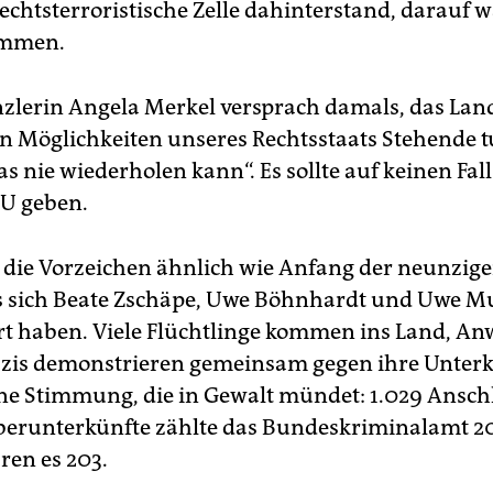
echtsterroristische Zelle dahinterstand, darauf w
ommen.
lerin Angela Merkel versprach damals, das Lan
den Möglichkeiten unseres Rechtsstaats Stehende 
as nie wiederholen kann“. Es sollte auf keinen Fal
U geben.
 die Vorzeichen ähnlich wie Anfang der neunziger
als sich Beate Zschäpe, Uwe Böhnhardt und Uwe 
ert haben. Viele Flüchtlinge kommen ins Land, A
is demonstrieren gemeinsam gegen ihre Unterkü
ine Stimmung, die in Gewalt mündet: 1.029 Ansch
erunterkünfte zählte das Bundeskriminalamt 20
ren es 203.