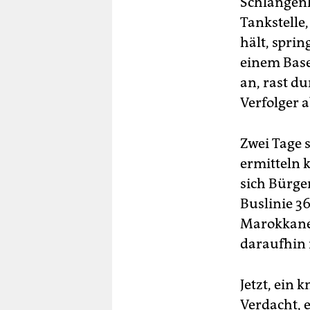
Schlangenli
Tankstelle
hält, spri
einem Base
an, rast d
Verfolger a
Zwei Tage s
ermitteln 
sich Bürge
Buslinie 3
Marokkaner
daraufhin 
Jetzt, ein 
Verdacht, e