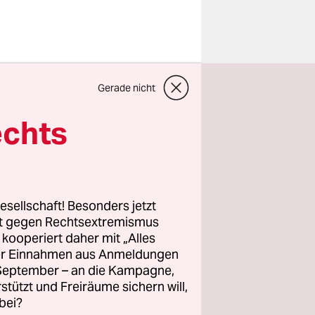
Gerade nicht
 hat in den
echts
n mehr.
 in ganz
esellschaft! Besonders jetzt
egen die
rt gegen Rechtsextremismus
Menschen
z kooperiert daher mit „Alles
ller Einnahmen aus Anmeldungen
er. Freital
. September – an die Kampagne,
rstützt und Freiräume sichern will,
bei?