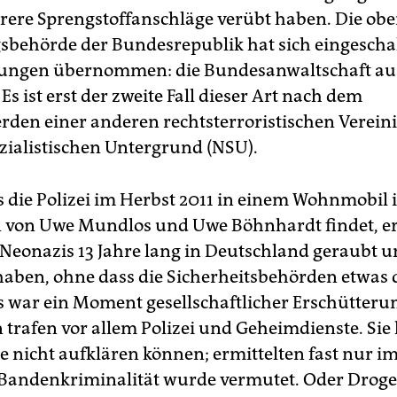
rere Sprengstoffanschläge verübt haben. Die obe
sbehörde der Bundesrepublik hat sich eingescha
tlungen übernommen: die Bundesanwaltschaft au
Es ist erst der zweite Fall dieser Art nach dem
den einer anderen rechtsterroristischen Verein
zialistischen Untergrund (NSU).
s die Polizei im Herbst 2011 in einem Wohnmobil 
n von Uwe Mundlos und Uwe Böhnhardt findet, er
 Neonazis 13 Jahre lang in Deutschland geraubt 
aben, ohne dass die Sicherheitsbehörden etwas
s war ein Moment gesellschaftlicher Erschütterun
trafen vor allem Polizei und Geheimdienste. Sie
 nicht aufklären können; ermittelten fast nur i
 Bandenkriminalität wurde vermutet. Oder Droge