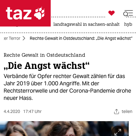

taz zahl ich
niedrigwasser
rente
landtagswahl in sachsen-anhalt
hybri

taz zahl ich
hter Terror
Rechte Gewalt in Ostdeutschland: „Die Angst wächst“
taz zahl ich
themen
Rechte Gewalt in Ostdeutschland
„Die Angst wächst“
politik
Verbände für Opfer rechter Gewalt zählen für das
öko
Jahr 2019 über 1.000 Angriffe. Mit der
Rechtsterrorwelle und der Corona-Pandemie drohe
gesellschaft
neuer Hass.
kultur
4.4.2020
17:47 Uhr
teilen
sport