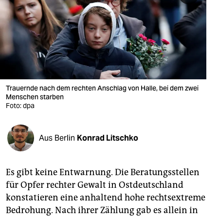
berlin
nord
wahrheit
verlag
verlag
Trauernde nach dem rechten Anschlag von Halle, bei dem zwei
Menschen starben
veranstaltungen
Foto: dpa
shop
Aus Berlin
Konrad Litschko
fragen & hilfe
unterstützen
Es gibt keine Entwarnung. Die Beratungsstellen
abo
für Opfer rechter Gewalt in Ostdeutschland
konstatieren eine anhaltend hohe rechtsextreme
genossenschaft
Bedrohung. Nach ihrer Zählung gab es allein in