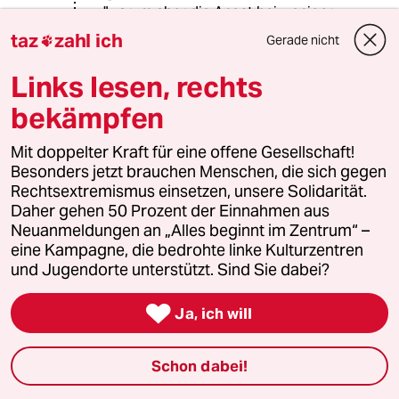
"warum aber die Angst bei weniger
Taten wächst erschließt sich mir aus
taz
zahl ich
Gerade nicht

dem Artikel nicht."
Wenn die Zahl der Taten leicht sinkt,
Links lesen, rechts
die Angriffe aber direkt auf
bekämpfen
Gesundheit, Leben (Hanau), und
eigentlich als geschützt angesehenes
Umfeld ("Dies zeige sich auch daran,
Mit doppelter Kraft für eine offene Gesellschaft!
dass vermehrt direkt Wohnräume
Besonders jetzt brauchen Menschen, die sich gegen
angegriffen würden.") gehen, wirkt
Rechtsextremismus einsetzen, unsere Solidarität.
(und ist) das schon bedrohlicher.
Daher gehen 50 Prozent der Einnahmen aus
Neuanmeldungen an „Alles beginnt im Zentrum“ –
eine Kampagne, die bedrohte linke Kulturzentren
meistkommentiert
und Jugendorte unterstützt. Sind Sie dabei?

Ja, ich will
1
Krise der Demokratie
AfD-Wählen als Triebabfuhr
Schon dabei!