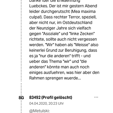
Danke fuer die Erwaehnung
Luebckes. Der ist mir gestern Abend
leider durchgerutscht (Mea maxima
culpa!). Dass rechter Terror, speziell,
aber nicht nur, im Ostdeutschland
der Neunziger Jahre sich vielfach
gegen "Asoziale" und "linke Zecken"
richtete, sollte auch nicht vergessen
werden. "Wir" haben als "Weisse" also
keinerlei Grund zur Beruhigung, dass
es ja "nur die anderen" trifft - und
ueber das Thema "wir" und "die
anderen" könnte man auch noch
einiges ausfuehren, was hier aber den
Rahmen sprengen wuerde...
83492 (Profil gelöscht)
8G
04.04.2020
,
20:23 Uhr
@Metulski: