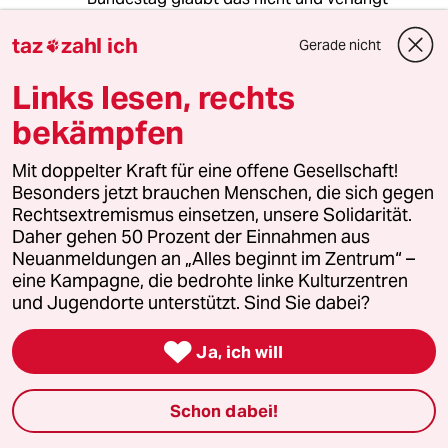
wenigstens für die Schlussabstimmung eine
taz
zahl ich
Briefwahl. Aber auch das wäre ja mit etwas
Gerade nicht

Vorlauf machbar gewesen.
Links lesen, rechts
www.bundestag.de/r...49-20-pdf-data.pdf
bekämpfen
Mit doppelter Kraft für eine offene Gesellschaft!
Besonders jetzt brauchen Menschen, die sich gegen
Whatever1984
W
Rechtsextremismus einsetzen, unsere Solidarität.
12.12.2024
,
11:43 Uhr
Daher gehen 50 Prozent der Einnahmen aus
@hedele:
Neuanmeldungen an „Alles beginnt im Zentrum“ –
Und wenn eine Parte 100 Jahre
eine Kampagne, die bedrohte linke Kulturzentren
besteht und sich nicht an die Regeln
und Jugendorte unterstützt. Sind Sie dabei?
hält wird diese auch nicht
zugelassen.

Ja, ich will
Wenn die Partei also schon 40 Jahre
besteht und es nicht schafft, sich
Schon dabei!
diesmal an die Spielregeln zu halten,
ist dann wer schuld?