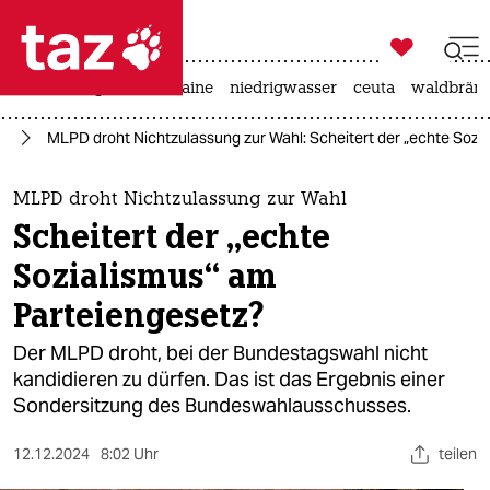

taz zahl ich
hitze
krieg in der ukraine
niedrigwasser
ceuta
waldbrän

taz zahl ich
25
MLPD droht Nichtzulassung zur Wahl: Scheitert der „echte Sozi
taz zahl ich
themen
MLPD droht Nichtzulassung zur Wahl
Scheitert der „echte
politik
Sozialismus“ am
öko
Parteiengesetz?
gesellschaft
Der MLPD droht, bei der Bundestagswahl nicht
kandidieren zu dürfen. Das ist das Ergebnis einer
kultur
Sondersitzung des Bundeswahlausschusses.
sport
12.12.2024
8:02 Uhr
teilen