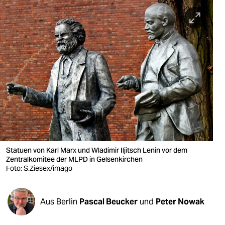
berlin
nord
wahrheit
verlag
verlag
veranstaltungen
shop
fragen & hilfe
Statuen von Karl Marx und Wladimir Iljitsch Lenin vor dem
Zentralkomitee der MLPD in Gelsenkirchen
unterstützen
Foto: S.Ziesex/imago
abo
Aus Berlin
Pascal Beucker
und
Peter Nowak
genossenschaft